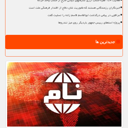
فعالیت 124 فقره حساب ارزی سازمانهای دولتی خارج از حساب واحد خزانه
خبرنگاران رزمندگانی هستند که مأموریت شان دفاع از اقتدار فرهنگی ملت است
عراقچی در پیامی درگذشت ابوالقاسم قاسم زاده را تسلیت گفت
پروژه استعفای رییس جمهور باردیگر روی میز تندروها
جدیدترین ها