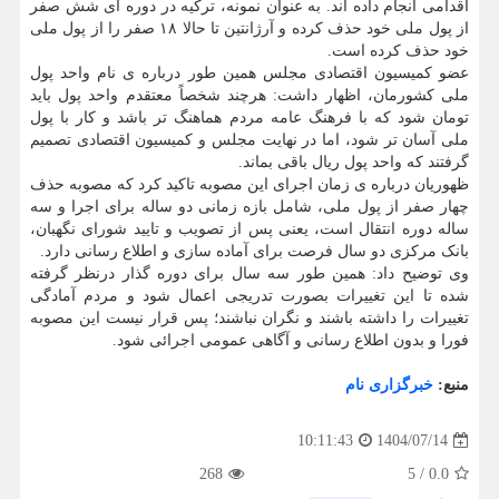
اقدامی انجام داده اند. به عنوان نمونه، ترکیه در دوره ای شش صفر
از پول ملی خود حذف کرده و آرژانتین تا حالا ۱۸ صفر را از پول ملی
خود حذف کرده است.
عضو کمیسیون اقتصادی مجلس همین طور درباره ی نام واحد پول
ملی کشورمان، اظهار داشت: هرچند شخصاً معتقدم واحد پول باید
تومان شود که با فرهنگ عامه مردم هماهنگ تر باشد و کار با پول
ملی آسان تر شود، اما در نهایت مجلس و کمیسیون اقتصادی تصمیم
گرفتند که واحد پول ریال باقی بماند.
ظهوریان درباره ی زمان اجرای این مصوبه تاکید کرد که مصوبه حذف
چهار صفر از پول ملی، شامل بازه زمانی دو ساله برای اجرا و سه
ساله دوره انتقال است، یعنی پس از تصویب و تایید شورای نگهبان،
بانک مرکزی دو سال فرصت برای آماده سازی و اطلاع رسانی دارد.
وی توضیح داد: همین طور سه سال برای دوره گذار درنظر گرفته
شده تا این تغییرات بصورت تدریجی اعمال شود و مردم آمادگی
تغییرات را داشته باشند و نگران نباشند؛ پس قرار نیست این مصوبه
فورا و بدون اطلاع رسانی و آگاهی عمومی اجرائی شود.
منبع:
خبرگزاری نام
1404/07/14
10:11:43
268
5
/
0.0