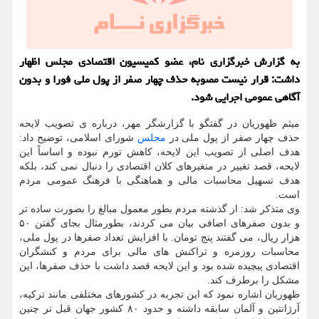
به گزارش خبرگزاری نام، عضو کمیسیون اقتصادی مجلس اظهار
داشت: قرار نیست مصوبه حذف چهار صفر از پول ملی فورا و بدون
آگاهی عمومی اجرایی شود.
میثم ظهوریان در گفتگو با گزارشگر مهر، درباره ی تصویب لایحه
حذف چهار صفر از پول ملی در
مجلس
شورای اسلامی، توضیح داد:
هدف اصلی از تصویب این لایحه، کاهش تورم نبوده و اساساً این
لایحه، قصد تغییر در متغیرهای کلان اقتصادی را دنبال نمی کند، بلکه
هدف تسهیل محاسبات مالی و هماهنگی با فرهنگ عمومی مردم
است.
وی متذکر شد: از گذشته مردم بطور معمول مبالغ را بصورت ساده تر
و بدون صفرهای اضافی بیان می کردند، بطورمثال بجای گفتن ۵۰
هزار ریال، می گفتند پنج تومان. با افزایش تعداد صفرها در پول ملی،
محاسبات روزمره و تراکنش های مالی برای مردم و کنشگران
اقتصادی پیچیده شده بود و این لایحه قصد داشت با حذف صفرها، این
مشکل را برطرف کند.
ظهوریان اشاره نمود که این تجربه در کشورهای مختلفی مانند ترکیه،
آرژانتین و آلمان سابقه داشته و حدود ۸۰ کشور جهان قبل تر چنین