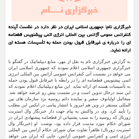
خبرگزاری نام: جمهوری اسلامی ایران در نظر دارد در نشست آینده
کنفرانس عمومی آژانس بین المللی انرژی اتمی پیشنویس قطعنامه
ای را درباره ی غیرقابل قبول بودن حمله به تأسیسات هسته ای
ارائه نماید.
به گزارش خبرگزاری نام به نقل از مهر، منابع دیپلماتیک در گفتگو با
خبرگزاری جمهوری اسلامی اعلام نمودند که جمهوری اسلامی ایران
می خواهد در نشست آتی کنفرانس عمومی آژانس بین المللی انرژی
اتمی پیشنویس قطعنامه ای را در رابطه با غیرقابل قبول بودن حمله
به تأسیسات هسته ای ارائه نماید. این منابع دیپلماتیک اعلام نمودند که
این سند درحال تدوین است و در نشست پیش رو عرضه خواهد شد.
میخائیل اولیانوف سفیر و نماینده دائم روسیه نزد سازمان های بین
المللی مستقر در وین هم امروز با انتشار پیامی در ایکس این مطلب
را تأیید کرد. وی در واکنش به پیام جهت دار خبرنگار وال استریت
ژورنال که روسیه را به سبب پشتیبانی از قطعنامه پیشنهادی ایران در
شورای حکام مورد مذمت قرار داده بود، نوشت: او (خبرنگار وال
استریت ژورنال) ظاهراً تفاوت میان شورای حکام آژانس بین المللی
انرژی اتمی و کنفرانس عمومی آژانس، جایی که ایران می خواهد