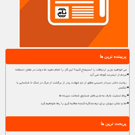
پربیننده ترین ها
می خواهید وزیر ارتباطات را استیضاح کنید؟ این کار را انجام دهید اما دولت در مقابل استفاده
مردم از اینترنت کوتاه نمی آید
روایت دختر سردار حسینی مطلق از دو شهادت پدر از برگشت از مرگ در جنگ تا شناسایی با
انگشتر
پیام تسلیت عارف به مدیرعامل صندوق ضمانت سپرده ها
خط و نشان نبویان برای تیم مذاکره کننده مطالبه گری را رها نخواهیم کرد
پربحث ترین ها