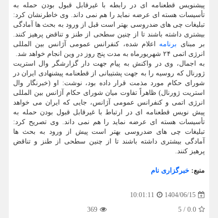
پیشنویس قطعنامه ای در رابطه با غیرقابل قبول بودن حمله به
تأسیسات هسته ای عرضه نماید را هم نمی داند. وی خاطرنشان کرد:
تبلیغات چی های ضدروسی بهتر است قبل از ورود به بحث ها آمادگی
بیشتری داشته باشند تا از چنین سطحی از طنز و تناقض پرهیز کنند.
بر مبنای
برنامه
اعلام شده، کنفرانس عمومی آژانس بین المللی
انرژی اتمی ۲۴ شهریورماه به مدت پنج روز در وین انجام خواهد شد.
به اجمال، وی در واکنش به پیام جهت دار گزارشگر وال استریت
ژورنال که روسیه را به جهت پشتیبانی از قطعنامه پیشنهادی ایران در
شورای حکام مورد مذمت قرار داده بود، نوشت: او (خبرنگار وال
استریت ژورنال) ظاهراً تفاوت میان شورای حکام آژانس بین المللی
انرژی اتمی و کنفرانس عمومی آژانس، جایی که ایران می خواهد
پیش نویس قطعنامه ای در ارتباط با غیرقابل قبول بودن حمله به
تأسیسات هسته ای عرضه نماید را هم نمی داند. وی تصریح کرد:
تبلیغات چی های ضدروسی بهتر است پیش از ورود به بحث ها
آمادگی بیشتری داشته باشند تا از چنین سطحی از طنز و تناقض
پرهیز کنند.
منبع:
خبرگزاری نام
1404/06/15
10:01:11
369
5
/
0.0