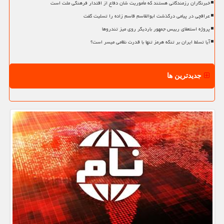
خبرنگاران رزمندگانی هستند که مأموریت شان دفاع از اقتدار فرهنگی ملت است
عراقچی در پیامی درگذشت ابوالقاسم قاسم زاده را تسلیت گفت
پروژه استعفای رییس جمهور باردیگر روی میز تندروها
آیا تسلط ایران بر تنگه هرمز تنها با قدرت نظامی میسر است؟
جدیدترین ها