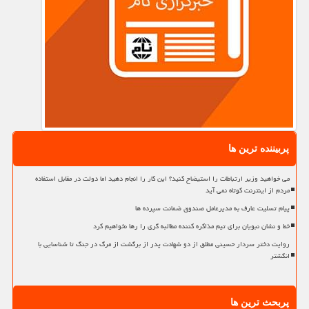
پربیننده ترین ها
می خواهید وزیر ارتباطات را استیضاح کنید؟ این کار را انجام دهید اما دولت در مقابل استفاده
مردم از اینترنت کوتاه نمی آید
پیام تسلیت عارف به مدیرعامل صندوق ضمانت سپرده ها
خط و نشان نبویان برای تیم مذاکره کننده مطالبه گری را رها نخواهیم کرد
روایت دختر سردار حسینی مطلق از دو شهادت پدر از برگشت از مرگ در جنگ تا شناسایی با
انگشتر
پربحث ترین ها