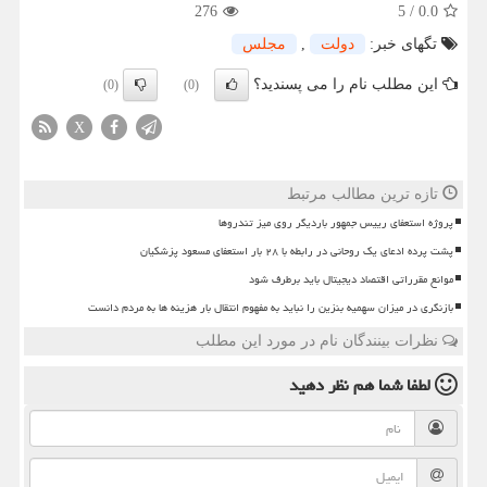
276
5
/
0.0
تگهای خبر:
دولت
,
مجلس
این مطلب نام را می پسندید؟
(0)
(0)
X
تازه ترین مطالب مرتبط
پروژه استعفای رییس جمهور باردیگر روی میز تندروها
پشت پرده ادعای یک روحانی در رابطه با ۲۸ بار استعفای مسعود پزشکیان
موانع مقرراتی اقتصاد دیجیتال باید برطرف شود
بازنگری در میزان سهمیه بنزین را نباید به مفهوم انتقال بار هزینه ها به مردم دانست
نظرات بینندگان نام در مورد این مطلب
لطفا شما هم
نظر دهید