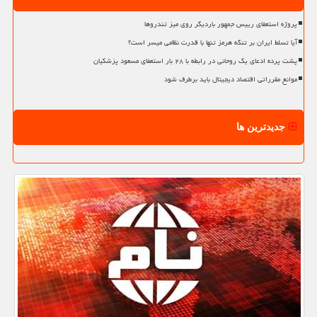
پروژه استعفای رییس جمهور باردیگر روی میز تندروها
آیا تسلط ایران بر تنگه هرمز تنها با قدرت نظامی میسر است؟
پشت پرده ادعای یک روحانی در رابطه با ۲۸ بار استعفای مسعود پزشکیان
موانع مقرراتی اقتصاد دیجیتال باید برطرف شود
جدیدترین ها