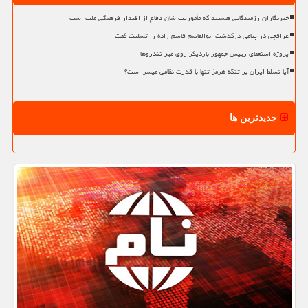
خبرنگاران رزمندگانی هستند که مأموریت شان دفاع از اقتدار فرهنگی ملت است
عراقچی در پیامی درگذشت ابوالقاسم قاسم زاده را تسلیت گفت
پروژه استعفای رییس جمهور باردیگر روی میز تندروها
آیا تسلط ایران بر تنگه هرمز تنها با قدرت نظامی میسر است؟
جدیدترین ها