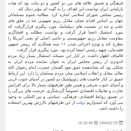
فرهنگی و تعمیق علاقه های بین دو کشور و دو ملت بود که هیات
پارلمانی ایران توانست این اهداف را به گونه ای مؤثر دنبال کند.
رئیس مجلس شورای اسلامی اشاره کرد: مطالبه عموم مسلمانان
جهان بر اساس اقدام عملی مقابل رژیم صهیونی چه در نطق های
علنی و چه در نشست های دیپلماتیک مورد پیگیری قرار|گرفت که
مورد استقبال اعضا قرار گرفت و توانست مطالبه و افشاگری
مقاومت مقابل رژیم صهیونیستی و حامی اصلی او یعنی آمریکا را
مطرح کند و بویژه اجرائی شدن ۱۱ سند همکاری که رییس جمهور
فقیدمان، شهید رئیسی امضا کرده بود، مورد پیگیری قرار گرفت.
قالیباف اظهار داشت: در کنار این مسئله، استقبال بسیار زیاد مردم
اندونزی از رییس مجلس ایران به عنوان نماینده مردم ایران به
شکلی بود که نشاندهنده عمق نفوذ گفتمان حضرت امام رضوان الله
تعالی مقابل و انقلاب اسلامی میان مردم مسلمان را دارد. این ارتباط
عمیق در کنار خاصیت های ژئوپولیتیک دو کشور در آسیای جنوب غربی
و آسیای جنوب شرقی و همین طور ظرفیتهای بسیار بالا برای افزایش
تجارت و تعاملات اقتصادی خصوصاً گردشگری، فرصت های بزرگی را
در تعمیق روابط اقتصادی، فرهنگی، سیاسی و بین المللی به وجود
می آورد که امیدواریم
دولت
از این ظرفیتهای باارزش بهترین استفاده
را داشته باشد.
1404/02/28
10:20:08