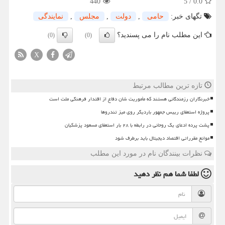
440
5
/
0.0
تگهای خبر:
حامی
,
دولت
,
مجلس
,
نمایندگی
این مطلب نام را می پسندید؟
(0)
(0)
X
تازه ترین مطالب مرتبط
خبرنگاران رزمندگانی هستند که مأموریت شان دفاع از اقتدار فرهنگی ملت است
پروژه استعفای رییس جمهور باردیگر روی میز تندروها
پشت پرده ادعای یک روحانی در رابطه با ۲۸ بار استعفای مسعود پزشکیان
موانع مقرراتی اقتصاد دیجیتال باید برطرف شود
نظرات بینندگان نام در مورد این مطلب
لطفا شما هم
نظر دهید