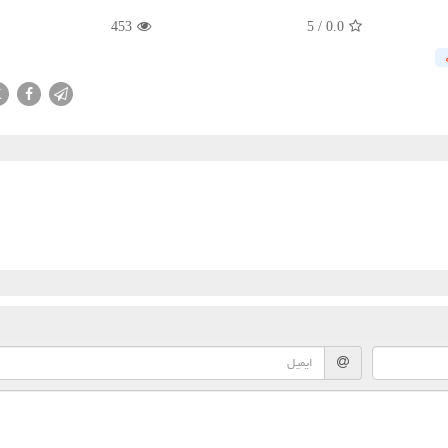
453
5
/
0.0
X