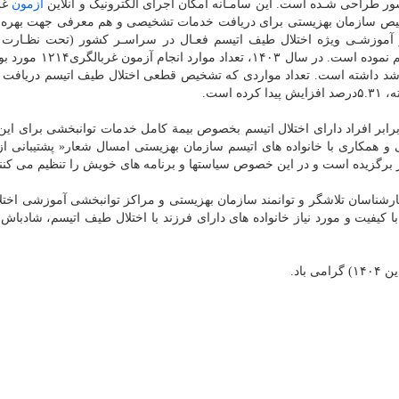
ور طراحی شـده است. این سامـانه امکان اجرای الکترونیک و آنلاین
آزمون
غر
تشـخیص سازمان بهزیستی برای دریافت خدمات تشخیصی و هم معرفی جهت بهره 
آموزشـی ویژه اختلال طیف اتیسم فعـال در سراسـر کشور (تحت نظـارت 
بهزیستی) را با بالاترین دقت و کمترین زمـان و هزینه فراهم نموده ا
زمان مشابه در سال گذشته، حدود ۹ درصد رشد داشته است. تعداد مواردی که تشخیص قطعی اختلال طیف اتیسم دریاف
رابر افراد دارای اختلال اتیسم بخصوص بیمة کامل خدمات توانبخشی برای این
 همکاری با خانواده های اتیسم سازمان بهزیستی امسال شعار« پشتیبانی از 
وز برگزیده است و در این خصوص سیاستها و برنامه های خویش را تنظیم می کنند
م کارشناسان تلاشگر و توانمند سازمان بهزیستی و مراکز توانبخشی آموزشی اخت
با کیفیت و مورد نیاز خانواده های دارای فرزند با اختلال طیف اتیسم، شادباش 