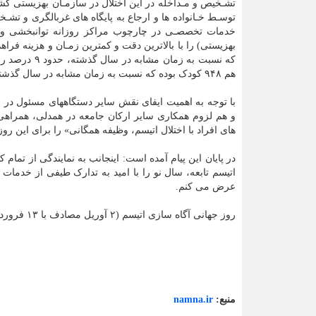
تشـخیص و مـداخله در این اختلال در سازمـان بهزیستی کش
توسـط خـانواده ها و ارجاع به پایگاه های غربالگری و 
خدمات تخصصـی در چارچوب مراکز روزانه توانبخشی و 
که نسبت به 
هم ۹۴۸ کودک بوده که نسبت به زمان مشابه در سال گذشته، ۵.۳۱درصد افزایش پیدا کرده است.
با توجه به اهمیت ایفای نقش سایر دستگاههای مسئول در ب
و هم لزوم همکاری سایر ارکان جامعه در همدلی، همراهی و
های افراد با اختلال اتیسم، وظیفه همگانی» را برای این ر
در پایان این پیام آمده است: اینجانب به نمایندگی از تما
اتیسم تابعه، سال نو را با امید به تدارک طیفی از خدمات 
عرض می کنم.
روز جهانی آگاه سازی اتیسم (۲ آوریل مصادف با ۱۳ فروردین ۱۴۰۴) گرامی باد.
منبع:
namna.ir