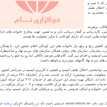
که با صبر و
ی اختلال طیف
 مفتخریم به
الات پرهزینه
کاردرمانی و گفتار درمانی دارد و به همین جهت مخارج خانواده های دارا
نواده هایی است که دارای کودکانی با سایر معلولیت ها هستند.
کاهش رنج و رفع نیاز خانواده های این کودکان اعلام حضور کرد، با همکار
ت سازمان، سازمان های دولتی همکار، سازمان های مردم نهاد و صاحبنظران
ندیشند و اقدام می کنند، گام هایی هرچند ناکافی اما رو به جلو را برداشت
ن های مردم نهاد گامهای موثرتری برخواهد داشت.
الیت ۱۴۸ مرکز روزانه آموزشی توانبخشی اختلال طیف اتیسم و تلفیقی با کاربری اتیسم در سرتاسر کشور 
۵۰۰۰ کودک با اختلال مذکور (۱۶ درصد کل کودکان دارای معلولیت تحت پوشش)، ارائه 
کارگاه تولیدی حمایتی، فراهم گشته است. از سویی دیگر، خدمات تخصصی در چارچوب پنج مرکز ا
خانواده و امکان فرصتی به والدین و مراقبان افراد دارای اتیسم برای رس
که در راسـتای اجرای
برنامه
غرب