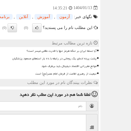
1404/01/13
14:35:21
تگهای خبر:
آزمون
,
آموزش
,
آنلاین
,
برنامه
این مطلب نام را می پسندید؟
(0)
(0)
تازه ترین مطالب مرتبط
آیا تسلط ایران بر تنگه هرمز تنها با قدرت نظامی میسر است؟
پشت پرده ادعای یک روحانی در رابطه با ۲۸ بار استعفای مسعود پزشکیان
موانع مقرراتی اقتصاد دیجیتال باید برطرف شود
تبعیت از رهبری اطاعت از فرمان امام عصر(عج) است
نظرات بینندگان نام در مورد این مطلب
لطفا شما هم
در مورد این مطلب
نظر دهید