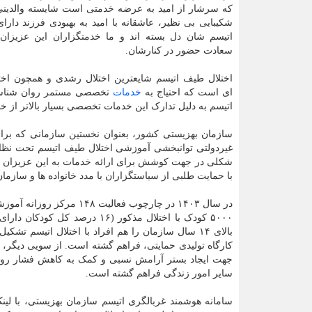
که سرشار از امید به عرضه خدمتی است شایسته والدینی 
شکیبایی بی نظیر، عاشقانه با امید به بهبودی فرزند دارا
اتیسم شان دل بسته اند و ما خدمتگزاران این عزیزان،
سعادت حضور در کنارشان.
اختلال طیف اتیسم شایع‏ترین اختلال رشدی و همچون اختل
ای است که احتیاج به
خدمات
تخصصی مستمر روان شناسی، 
اتیسم به دلیل تدارک این خدمات تخصصی بسیار بالاتر از خا
سازمان بهزیستی کشور، بعنوان نخستین سازمانی که برای 
غیردولتی توانبخشی آموزشی اختلال طیف اتیسم تحت نظار
شکلی در جهت کوشش برای ارائه خدمات به این عزیزان می ا
با حمایت طلبی از سیاستگزاران با مدد خانواده ها و سازما
در سال ۱۴۰۳ در چارچوب فع
جهت ایجاد بستر آرامش نسبی و کمک به کاهش فشار روانی 
سایر امور زندگی فراهم گشته است.
سامانه هوشمند غربالگری اتیسم سازمان بهزیستی، با لینک ثبت نام: autism.behzisti.net خـدمتی است 