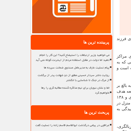
ی فرزند
پربیننده ترین ها
می خواهید وزیر ارتباطات را استیضاح کنید؟ این کار را انجام
ی مراکز
دهید اما دولت در مقابل استفاده مردم از اینترنت کوتاه نمی آید
ی که به
پیام تسلیت عارف به مدیرعامل صندوق ضمانت سپرده ها
ه است و
روایت دختر سردار حسینی مطلق از دو شهادت پدر از برگشت
از مرگ در جنگ تا شناسایی با انگشتر
به بالغ بر
خط و نشان نبویان برای تیم مذاکره کننده مطالبه گری را رها
ی خدمت شد و از آنجاییکه ۳۷۱ درصد از جامعه هدف
نخواهیم کرد
بالای ۱۴ سال سازمان را هم افراد با اختلال اتیسم تشکیل داده اند، امکان بهره مندی این عزیزان هم از خدمات ۴۱۲ مرکز حرفه آموزی و ۱۳۸
قامت موقت و ۱۰۳ مرکز مراقبت در منزل در
یدگی به
پربحث ترین ها
عراقچی در پیامی درگذشت ابوالقاسم قاسم زاده را تسلیت گفت
الگری،