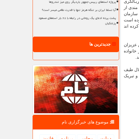
پروژه استعفای رییس جمهور باردیگر روی میز تندروها
بـالگری
مندی از
آیا تسلط ایران بر تنگه هرمز تنها با قدرت نظامی میسر است؟
سازمان
پشت پرده ادعای یک روحانی در رابطه با ۲۸ بار استعفای مسعود
ست. در سال ۱۴۰۳، تعداد موارد انجام آزمون غربالگری۱۲۱۴ مورد بوده است
پزشکیان
ت کرده اند
جدیدترین ها
 عزیزان
خانواده
.
لال طیف
و تبریک
موضوع های خبرگزاری نام
دولت
مجلس
برنامه
قانون