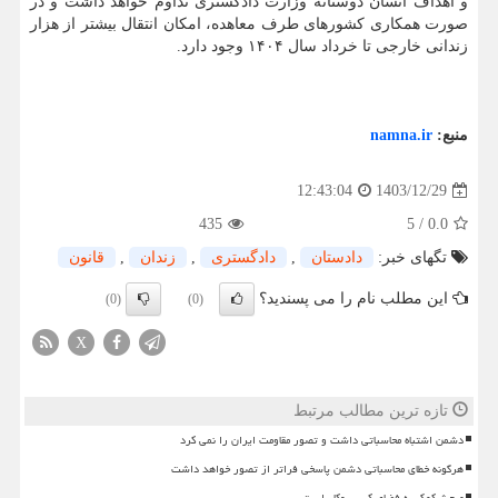
و اهداف انسان دوستانه وزارت دادگستری تداوم خواهد داشت و در
صورت همکاری کشورهای طرف معاهده، امکان انتقال بیشتر از هزار
زندانی خارجی تا خرداد سال ۱۴۰۴ وجود دارد.
منبع:
namna.ir
1403/12/29
12:43:04
435
5
/
0.0
تگهای خبر:
دادستان
,
دادگستری
,
زندان
,
قانون
این مطلب نام را می پسندید؟
(0)
(0)
X
تازه ترین مطالب مرتبط
دشمن اشتباه محاسباتی داشت و تصور مقاومت ایران را نمی کرد
هرگونه خطای محاسباتی دشمن پاسخی فراتر از تصور خواهد داشت