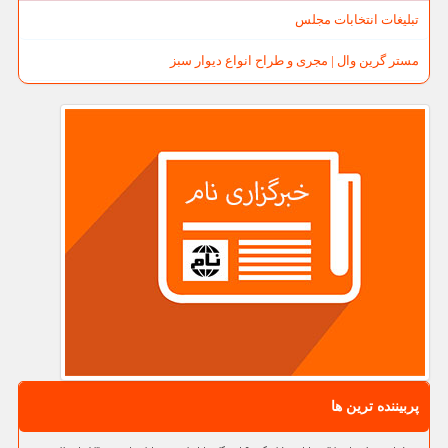
تبلیغات انتخابات مجلس
مستر گرین وال | مجری و طراح انواع دیوار سبز
پربیننده ترین ها