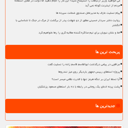
می خواهید وزیر ارتباطات را استیضاح کنید؟ این کار را انجام دهید اما دولت در مقابل استفاده
مردم از اینترنت کوتاه نمی آید
پیام تسلیت عارف به مدیرعامل صندوق ضمانت سپرده ها
روایت دختر سردار حسینی مطلق از دو شهادت پدر از برگشت از مرگ در جنگ تا شناسایی با
انگشتر
خط و نشان نبویان برای تیم مذاکره کننده مطالبه گری را رها نخواهیم کرد
پربحث ترین ها
عراقچی در پیامی درگذشت ابوالقاسم قاسم زاده را تسلیت گفت
پروژه استعفای رییس جمهور باردیگر روی میز تندروها
آیا تسلط ایران بر تنگه هرمز تنها با قدرت نظامی میسر است؟
پشت پرده ادعای یک روحانی در رابطه با ۲۸ بار استعفای مسعود پزشکیان
جدیدترین ها