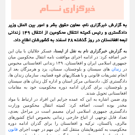
به گزارش خبرگزاری نام، معاون حقوق بشر و امور بین الملل وزیر
دادگستری و رئیس کمیته انتقال محکومین از انتقال ۱۴۹ زندانی
تبعه افغانستان در روز گذشته ۲۸ اسفند به کشورشان اطلاع داد.
به گزارش خبرگزاری نام به نقل از ایسنا،
عسکر جلالیان با بیان این
خبر اضافه کرد: در ادامه اجرای موافقت نامه انتقال محکومین میان
جمهوری اسلامی ایران و افغانستان، ۱۴۹ زندانی افغانستانی محبوس
در
زندان
های سیستان و بلوچستان، سمنان، یزد و هرمزگان بعد از
انجام تشریفات قانونی و با همکاریهای قوه قضاییه، سازمان زندان ها،
دادگستری کل، دادستانی مرکز استان و اداره کل زندان های سیستان
و بلوچستان، برای گذران ادامه دوره محکومیت خود به مقامات
افغانستانی تحویل شدند.
وی ضمن اشاره به این که عمده جرایم این افراد در ارتباط با مواد
مخدر بوده است، اضافه کرد: کمیته انتقال محکومین وزارت
دادگستری جمهوری اسلامی ایران مصمم است در مراحل بعدی،
تعداد قابل توجهی از اتباع خارجی زندانی بخصوص اتباع کشورهای
مالزی، پاکستان، ترکیه و افغانستان را برای گذران ادامه دوره
محکومیت به کشورهایشان منتقل کند. این مهم در جهت اجرای
قانون