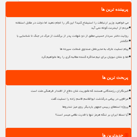
پربیننده ترین ها
می خواهید وزیر ارتباطات را استیضاح کنید؟ این کار را انجام دهید اما دولت در مقابل استفاده
مردم از اینترنت کوتاه نمی آید
روایت دختر سردار حسینی مطلق از دو شهادت پدر از برگشت از مرگ در جنگ تا شناسایی با
انگشتر
پیام تسلیت عارف به مدیرعامل صندوق ضمانت سپرده ها
خط و نشان نبویان برای تیم مذاکره کننده مطالبه گری را رها نخواهیم کرد
پربحث ترین ها
خبرنگاران رزمندگانی هستند که مأموریت شان دفاع از اقتدار فرهنگی ملت است
عراقچی در پیامی درگذشت ابوالقاسم قاسم زاده را تسلیت گفت
پروژه استعفای رییس جمهور باردیگر روی میز تندروها
آیا تسلط ایران بر تنگه هرمز تنها با قدرت نظامی میسر است؟
جدیدترین ها