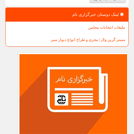
لینک دوستان خبرگزاری نام
تبلیغات انتخابات مجلس
مستر گرین وال | مجری و طراح انواع دیوار سبز