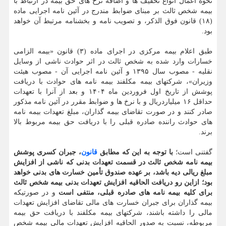
نحوه اعمال انواع تخفیف ها و اضافه نرخ های حق بیمه در ارتباط با
بیمه شخص ثالث بر مبنای ضوابط مندرج در آئین نامه اجرایی ماده
(۱۸) قانون فوق الذکر، و تصویب نامه و بخشنامه مرتبط آن خواهد
بود.
طبق اعلام بیمه مرکزی در اجرای ماده (۳) قانون «بیمه الزامی
خسارات وارد شده به شخص ثالث در اثر حوادث ناشی از وسایل
نقلیه - مصوب سال ۱۳۹۵ و آئین نامه اجرایی آن - مصوب هیئت
وزیران»، شرکتهای بیمه مکلفند بیمه نامه های حوادث با دریافت
پوشش از تاریخ اول فروردین ماه ۱۴۰۴ و بعد از آنرا با تعهدات
حداقل ۱۶ میلیاردریال و با نرخ ها و ضوابط مقرر در آئین نامه مذکور
صادر کنند و در صورت تقاضای بیمه گذاران، مبلغ تعهدات بیمه نامه
های حوادث راننده صادره قبلی را با دریافت حق بیمه مربوط بالا
برند.
گفتنی است؛
با توجه به این که مطابق
قانون
، جبران کسری پوشش
بیمه نامه شخص ثالث در قسمت تعهدات بدنی که ناشی از افزایش
مبلغ ریالی دیه باشد، بر عهده صندوق تأمین خسارت های بدنی خواهد
بود؛ ازاین رو دریافت الحاقیه افزایش تعهدات بدنی بیمه شخص ثالث
برای کلیه بیمه نامه های صادره قبلی، منتفی است
و در صورتیکه
بیمه گذاران برای جبران خسارت های مالی تقاضای افزایش تعهدات
مالی را داشته باشند، شرکتهای بیمه مکلفند با دریافت حق بیمه
مربوطه، نسبت به صدور الحاقیه افزایش تعهدات مالی بیمه شخص