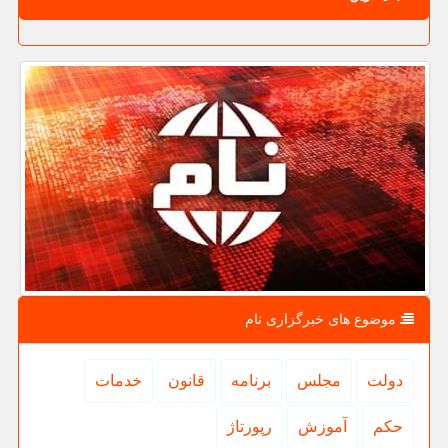
موضوع های خبرگزاری نام
دولت
مجلس
برنامه
قانون
خدمات
حكم
آموزش
رپورتاژ