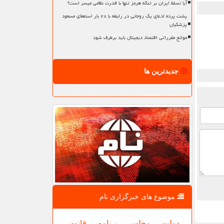
آیا تسلط ایران بر تنگه هرمز تنها با قدرت نظامی میسر است؟
پشت پرده ادعای یک روحانی در رابطه با ۲۸ بار استعفای مسعود
پزشکیان
موانع مقرراتی اقتصاد دیجیتال باید برطرف شود
جدیدترین ها
موضوع های خبرگزاری نام
دولت
مجلس
برنامه
قانون