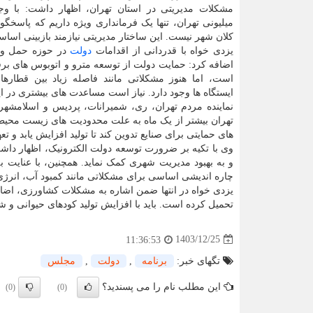
میلیونی تهران، تنها یک فرمانداری ویژه داریم که پاسخگوی
کلان شهر نیست. این ساختار مدیریتی نیازمند بازبینی اس
یزدی خواه با قدردانی از اقدامات
دولت
در حوزه حمل و 
اضافه کرد: حمایت دولت از توسعه مترو و اتوبوس های برق
است، اما هنوز مشکلاتی مانند فاصله زیاد بین قطارها 
ایستگاه ها وجود دارد. نیاز است مساعدت های بیشتری در 
نماینده مردم تهران، ری، شمیرانات، پردیس و اسلامشهر
تهران بیشتر از یک ماه به علت محدودیت های زیست محیطی ت
های حمایتی برای صنایع تدوین کند تا تولید افزایش یابد و 
وی با تکیه بر ضرورت توسعه دولت الکترونیک، اظهار داشت
چاره اندیشی اساسی برای مشکلاتی مانند کمبود آب، انرژ
یزدی خواه در انتها ضمن اشاره به مشکلات کشاورزی، اضافه
تحمیل کرده است. باید با افزایش تولید کودهای حیوانی و ش
1403/12/25
11:36:53
تگهای خبر:
برنامه
,
دولت
,
مجلس
این مطلب نام را می پسندید؟
(0)
(0)