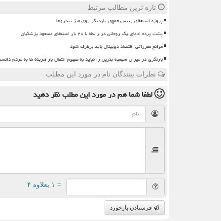
تازه ترین مطالب مرتبط
پروژه استعفای رییس جمهور باردیگر روی میز تندروها
پشت پرده ادعای یک روحانی در رابطه با ۲۸ بار استعفای مسعود پزشکیان
موانع مقرراتی اقتصاد دیجیتال باید برطرف شود
بازنگری در میزان سهمیه بنزین را نباید به مفهوم انتقال بار هزینه ها به مردم دانس
نظرات بینندگان نام در مورد این مطلب
لطفا شما هم
در مورد این مطلب
نظر دهید
= ۱ بعلاوه ۴
فرستادن بازخورد