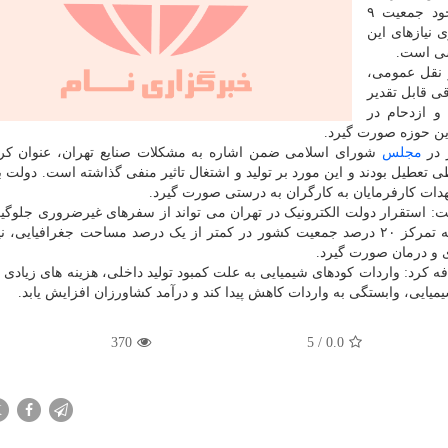
مشکلات مدیریتی در استان تهران، اظهار داشت: با وجود جمعیت ۹
 نیازهای این
اسی است.
نقل عمومی،
ی قابل تقدیر
و ازدحام در
این حوزه صورت گیرد.
 در
مجلس
شورای اسلامی ضمن اشاره به مشکلات صنایع تهران، عنوان کرد
عطیل بودند و این مورد بر تولید و اشتغال تاثیر منفی گذاشته است. دولت با
تعهدات کارفرمایان به کارگران به درستی صورت گیرد.
: استقرار دولت الکترونیک در تهران می تواند از سفرهای غیرضروری جلوگیر
و به بهبود مدیریت شهری کمک نماید. همچنین، با عنایت به تمرکز ۲۰ درصد جمعیت کشور در کمتر از یک درصد مساحت جغراف
ی و درمان صورت گیرد.
 کرد: واردات کودهای شیمیایی به علت کمبود تولید داخلی، هزینه های زیادی 
یمیایی، وابستگی به واردات کاهش پیدا کند و درآمد کشاورزان افزایش یابد.
370
5
/
0.0
X