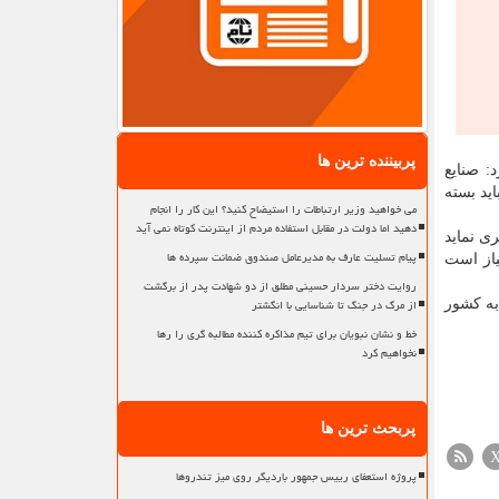
پربیننده ترین ها
: صنایع
ید بسته
می خواهید وزیر ارتباطات را استیضاح کنید؟ این کار را انجام
دهید اما دولت در مقابل استفاده مردم از اینترنت کوتاه نمی آید
ی نماید
پیام تسلیت عارف به مدیرعامل صندوق ضمانت سپرده ها
یایی، نیاز است
روایت دختر سردار حسینی مطلق از دو شهادت پدر از برگشت
از مرگ در جنگ تا شناسایی با انگشتر
به کشور
خط و نشان نبویان برای تیم مذاکره کننده مطالبه گری را رها
نخواهیم کرد
پربحث ترین ها
پروژه استعفای رییس جمهور باردیگر روی میز تندروها