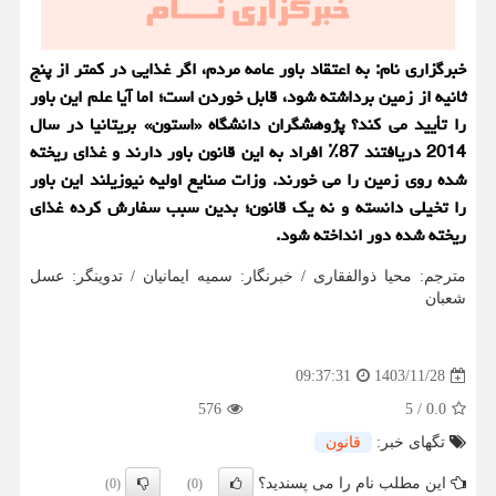
خبرگزاری نام: به اعتقاد باور عامه مردم، اگر غذایی در کمتر از پنج
ثانیه از زمین برداشته شود، قابل خوردن است؛ اما آیا علم این باور
را تأیید می کند؟ پژوهشگران دانشگاه «استون» بریتانیا در سال
2014 دریافتند 87٪ افراد به این قانون باور دارند و غذای ریخته
شده روی زمین را می خورند. وزات صنایع اولیه نیوزیلند این باور
را تخیلی دانسته و نه یک قانون؛ بدین سبب سفارش کرده غذای
ریخته شده دور انداخته شود.
مترجم: محیا ذوالفقاری / خبرنگار: سمیه ایمانیان / تدوینگر: عسل
شعبان
1403/11/28
09:37:31
576
5
/
0.0
تگهای خبر:
قانون
این مطلب نام را می پسندید؟
(0)
(0)