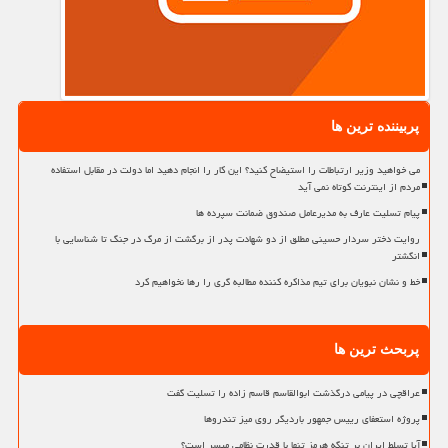
پربیننده ترین ها
می خواهید وزیر ارتباطات را استیضاح کنید؟ این کار را انجام دهید اما دولت در مقابل استفاده
مردم از اینترنت کوتاه نمی آید
پیام تسلیت عارف به مدیرعامل صندوق ضمانت سپرده ها
روایت دختر سردار حسینی مطلق از دو شهادت پدر از برگشت از مرگ در جنگ تا شناسایی با
انگشتر
خط و نشان نبویان برای تیم مذاکره کننده مطالبه گری را رها نخواهیم کرد
پربحث ترین ها
عراقچی در پیامی درگذشت ابوالقاسم قاسم زاده را تسلیت گفت
پروژه استعفای رییس جمهور باردیگر روی میز تندروها
آیا تسلط ایران بر تنگه هرمز تنها با قدرت نظامی میسر است؟