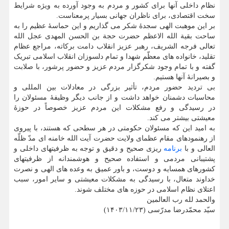
نظام داخلی آنها برای کشور و مردم به وجود آورده به ویژه شرایط
سخت اقتصادی، برای ناظران جهانی بسیار پرمعناست.
بر این موهبت الهی سجدهٔ شکر می گذاریم و این حماسهٔ عظیم را به
ساحت بقیة الله الاعظم حضرت حجة بن الحسن المهدی عجل الله
تعالی فرجه الشریف، رهبر عزیز انقلاب دامت برکاته، مراجع عظام
تقلید، خانواده های معظّم شهدا و تمام دلسوزان انقلاب اسلامی تبریک
گفته و با تمام وجود شکرگزار مردم عزیز و حضور پرشور، با صلابت
و بصیرانهٔ آنها هستیم.
بی تردید حضور مردم، تأثیر بزرگی در معادلات بین المللی و
محاسبات دشمنان خواهد داشت و از جانب دیگر وظیفهٔ مسئولان را
در رسیدگی و رفع مشکلات این مردم عزیز خصوصاً در حوزهٔ
معیشتی بیشتر می کند.
به امید این که مسئولان حکومتی در هر سطحی که هستند، با پیروی
از رهنمودهای مقام عظمای ولایت حضرت آیت الله خامنه ای مدّ ظلّه
العالی و با
برنامه
ریزی صحیح و دقیق و توجه به ظرفیتهای داخلی و
پشتیبانی مردمی و استفاده صحیح و هوشمندانه از ظرفیتهای
کشورهای همسایه و دوست، و باور عمیق به وعده های الهی و نصرت
خداوند متعال، با رسیدگی به مشکلات معیشتی و سایر امور، سبب
اعتلای نظام اسلامی در حوزه های مختلف شوند.
والحمد لله رب العالمین
سیّد محمّدرضا مدرّسی (۱۴۰۳/۱۱/۲۳)