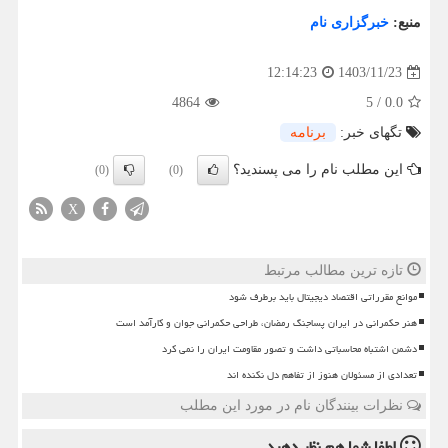
منبع:
خبرگزاری نام
1403/11/23
12:14:23
4864
5
/
0.0
تگهای خبر:
برنامه
این مطلب نام را می پسندید؟
(0)
(0)
X
تازه ترین مطالب مرتبط
موانع مقرراتی اقتصاد دیجیتال باید برطرف شود
هنر حکمرانی در ایران پساجنگ رمضان، طراحی حکمرانی جوان و کارآمد است
دشمن اشتباه محاسباتی داشت و تصور مقاومت ایران را نمی کرد
تعدادی از مسئولان هنوز از تفاهم دل نکنده اند
نظرات بینندگان نام در مورد این مطلب
لطفا شما هم
نظر دهید