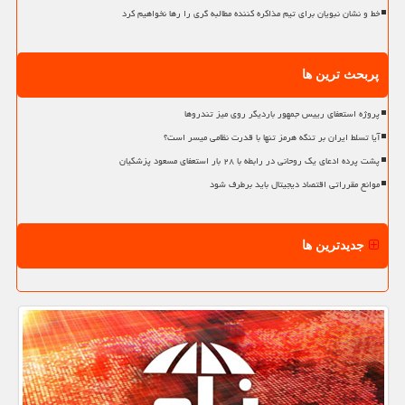
خط و نشان نبویان برای تیم مذاکره کننده مطالبه گری را رها نخواهیم کرد
پربحث ترین ها
پروژه استعفای رییس جمهور باردیگر روی میز تندروها
آیا تسلط ایران بر تنگه هرمز تنها با قدرت نظامی میسر است؟
پشت پرده ادعای یک روحانی در رابطه با ۲۸ بار استعفای مسعود پزشکیان
موانع مقرراتی اقتصاد دیجیتال باید برطرف شود
جدیدترین ها