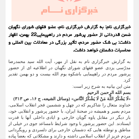
خبرگزاری نام: به گزارش خبرگزاری نام، عضو فقهای شورای نگهبان
ضمن قدردانی از حضور پرشور مردم در راهپیمایی22 بهمن، اظهار
داشت: بی شک حضور مردم، تأثیر بزرگی در معادلات بین المللی و
محاسبات دشمنان خواهد داشت.
به گزارش خبرگزاری نام به نقل از مهر، آیت الله سید محمدرضا
مدرّسی یزدی عضو فقهای شورای نگهبان در اطلاعیه ای از حضور
پرشور مردم در راهپیمایی باشکوه یوم الله بیست و دو بهمن تقدیر
کرد.
متن این بیانیه به شرح زیر است:
بسم الله الرحمن الرحیم
«لَا یَشْکُرُ اللَّهَ مَنْ لَا یَشْکُرُ النَّاس» (وسائل الشیعه، ج ۱۶، ص ۳۱۳)
خداوند متعال را شاکریم که در چهل و ششمین فجر انقلاب اسلامی،
مردم بصیر و همیشه در صحنهٔ ایران، با حضور پرشور و انقلابی خود،
بار دیگر در مقابل یاوه گویان خارجی و ایادی داخلی آنها با قدرت
ایستادند. این حضور پرشور با وجود شرایط نامساعد جوی در خیلی از
مناطق و توطئه هایی که دشمنان خارجی برای دلسردی و رویگردانی
مردم عزیز از انقلاب اسلامی داشته و دارند و مشکلاتی که بعضاً پیاده