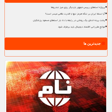
پروژه استعفای رییس جمهور باردیگر روی میز تندروها
آیا تسلط ایران بر تنگه هرمز تنها با قدرت نظامی میسر است؟
پشت پرده ادعای یک روحانی در رابطه با ۲۸ بار استعفای مسعود پزشکیان
موانع مقرراتی اقتصاد دیجیتال باید برطرف شود
جدیدترین ها