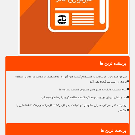
پربیننده ترین ها
می خواهید وزیر ارتباطات را استیضاح کنید؟ این کار را انجام دهید اما دولت در مقابل استفاده
مردم از اینترنت کوتاه نمی آید
پیام تسلیت عارف به مدیرعامل صندوق ضمانت سپرده ها
خط و نشان نبویان برای تیم مذاکره کننده مطالبه گری را رها نخواهیم کرد
روایت دختر سردار حسینی مطلق از دو شهادت پدر از برگشت از مرگ در جنگ تا شناسایی با
انگشتر
پربحث ترین ها