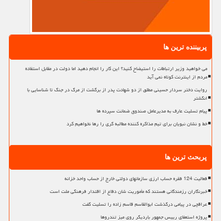
پربیننده ترین ها
می خواهید وزیر ارتباطات را استیضاح کنید؟ این کار را انجام دهید اما دولت در مقابل استفاده
مردم از اینترنت کوتاه نمی آید
روایت دختر سردار حسینی مطلق از دو شهادت پدر از برگشت از مرگ در جنگ تا شناسایی با
انگشتر
پیام تسلیت عارف به مدیرعامل صندوق ضمانت سپرده ها
خط و نشان نبویان برای تیم مذاکره کننده مطالبه گری را رها نخواهیم کرد
پربحث ترین ها
فعالیت 124 فقره حساب ارزی سازمانهای دولتی خارج از حساب واحد خزانه
خبرنگاران رزمندگانی هستند که مأموریت شان دفاع از اقتدار فرهنگی ملت است
عراقچی در پیامی درگذشت ابوالقاسم قاسم زاده را تسلیت گفت
پروژه استعفای رییس جمهور باردیگر روی میز تندروها