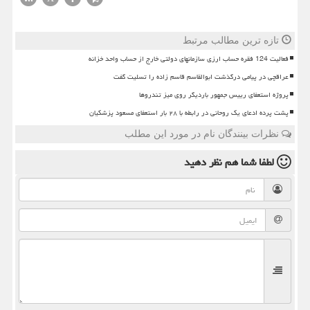
تازه ترین مطالب مرتبط
فعالیت 124 فقره حساب ارزی سازمانهای دولتی خارج از حساب واحد خزانه
عراقچی در پیامی درگذشت ابوالقاسم قاسم زاده را تسلیت گفت
پروژه استعفای رییس جمهور باردیگر روی میز تندروها
پشت پرده ادعای یک روحانی در رابطه با ۲۸ بار استعفای مسعود پزشکیان
نظرات بینندگان نام در مورد این مطلب
لطفا شما هم
نظر دهید