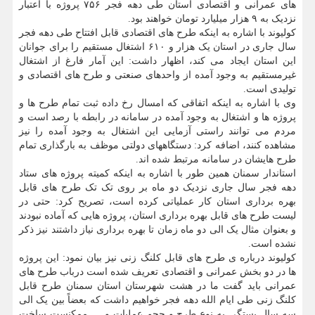
های عمرانی و اقتصادی استان طی دهه فجر ۷۵۶ پروژه با اعتبار
نزدیک به ۹ هزار میلیارد تومان خواهند بود.
کولیوند با اشاره به اینکه طرح های اقتصادی قابل افتتاح طی دهه فجر
سال جاری در استان یک هزار و ۶۱۰ اشتغال مستقیم را برای جوانان
این استان ایجاد می کند، اظهار داشت: این آمار فارغ از اشتغال
غیرمستقیم به وجود آمده از واحدهای صنعتی و طرح های اقتصادی و
تولیدی است.
وی با اشاره به اینکه اتفاقی که امسال رخ داده ثبت تمام طرح ها و
پروژه ها و اشتغال به وجود آمده در سامانه در رابطه با رصد است و
مردم می توانند راستی آزمایی این اشتغال به وجود آمده را نیز
مشاهده کنند، اضافه کرد: دستگاههای دولتی موظف به بارگذاری تمام
طرح هایشان در سامانه مرتبط شده اند.
استاندار سمنان همین طور با اشاره به اینکه کمیته پروژه های ستاد
دهه فجر سال جاری نزدیک دو ماه بر روی تک تک طرح های قابل
بهره برداری استان کار عملیاتی کرده است، تصریح کرد: حتی در
لیست طرح های قابل بهره برداری استان، پروژه هایی که آماده نبودند
و بعنوان مثال یک الی دو ماه زمان تا بهره برداری نیاز داشتند نیز ذکر
نشده است.
کولیوند درباره ی طرح های قابل کلنگ زنی نیز بیان نمود: این پروژه
ها در دو بخش عمرانی و اقتصادی تعریف شده است درباب طرح های
عمرانی باید گفت ما در هشت شهرستان استان سمنان طرح قابل
کلنگ زنی طی ایام الله دهه فجر خواهیم داشت که بعضاً بین یک الی
سه سال بستگی به نوع طرح و حجم عملیات و … ممکنست ساخت