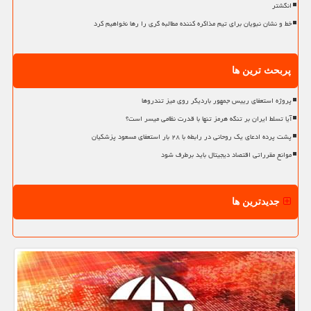
انگشتر
خط و نشان نبویان برای تیم مذاکره کننده مطالبه گری را رها نخواهیم کرد
پربحث ترین ها
پروژه استعفای رییس جمهور باردیگر روی میز تندروها
آیا تسلط ایران بر تنگه هرمز تنها با قدرت نظامی میسر است؟
پشت پرده ادعای یک روحانی در رابطه با ۲۸ بار استعفای مسعود پزشکیان
موانع مقرراتی اقتصاد دیجیتال باید برطرف شود
جدیدترین ها