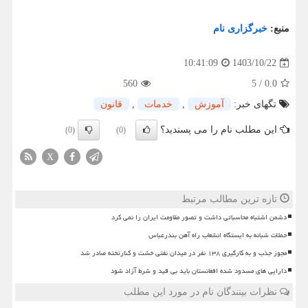
منبع:
خبرگزاری نام
1403/10/22
10:41:09
560
5
/
0.0
تگهای خبر:
آموزش
,
خدمات
,
قانون
این مطلب نام را می پسندید؟
(0)
(0)
X
تازه ترین مطالب مرتبط
دشمن اشتباه محاسباتی داشت و تصور مقاومت ایران را نمی کرد
حملات شبانه به ایستگاه انشعاب راه آهن بندرعباس
مجوز جذب و به کارگیری ۱۳۸ نفر در میدان نفتی خشت و کنارتخته صادر شد
دارایی های مسدود شده افغانستان باید بی قید و شرط آزاد شود
نظرات بینندگان نام در مورد این مطلب