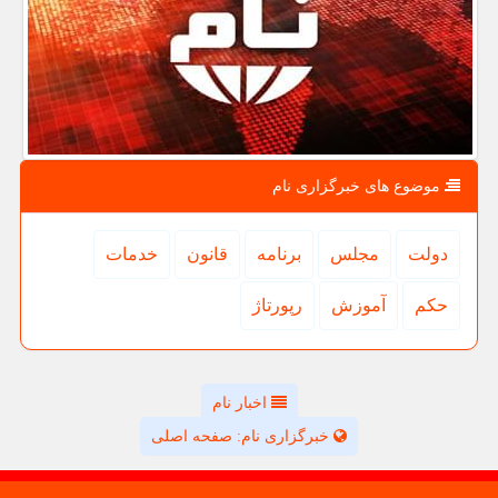
موضوع های خبرگزاری نام
دولت
مجلس
برنامه
قانون
خدمات
حكم
آموزش
رپورتاژ
اخبار نام
خبرگزاری نام: صفحه اصلی