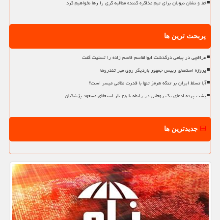
خط و نشان نبویان برای تیم مذاکره کننده مطالبه گری را رها نخواهیم کرد
پربحث ترین ها
عراقچی در پیامی درگذشت ابوالقاسم قاسم زاده را تسلیت گفت
پروژه استعفای رییس جمهور باردیگر روی میز تندروها
آیا تسلط ایران بر تنگه هرمز تنها با قدرت نظامی میسر است؟
پشت پرده ادعای یک روحانی در رابطه با ۲۸ بار استعفای مسعود پزشکیان
جدیدترین ها