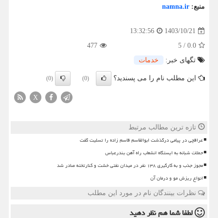
منبع:
namna.ir
1403/10/21
13:32:56
477
5
/
0.0
تگهای خبر:
خدمات
این مطلب نام را می پسندید؟
(0)
(0)
X
تازه ترین مطالب مرتبط
عراقچی در پیامی درگذشت ابوالقاسم قاسم زاده را تسلیت گفت
حملات شبانه به ایستگاه انشعاب راه آهن بندرعباس
مجوز جذب و به کارگیری ۱۳۸ نفر در میدان نفتی خشت و کنارتخته صادر شد
انواع ریزش مو و درمان آن
نظرات بینندگان نام در مورد این مطلب
لطفا شما هم
نظر دهید