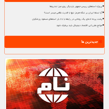
پروژه استعفای رییس جمهور باردیگر روی میز تندروها
آیا تسلط ایران بر تنگه هرمز تنها با قدرت نظامی میسر است؟
پشت پرده ادعای یک روحانی در رابطه با ۲۸ بار استعفای مسعود پزشکیان
موانع مقرراتی اقتصاد دیجیتال باید برطرف شود
جدیدترین ها