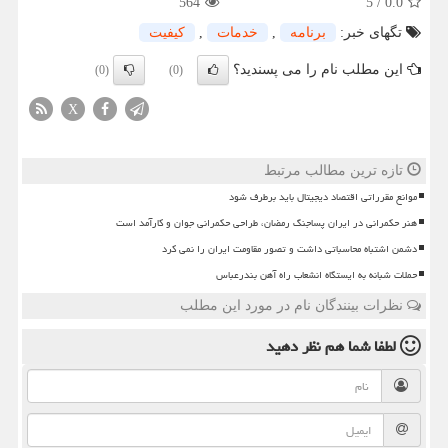
564
5
/
0.0
تگهای خبر:
برنامه
,
خدمات
,
كیفیت
این مطلب نام را می پسندید؟
(0)
(0)
X
تازه ترین مطالب مرتبط
موانع مقرراتی اقتصاد دیجیتال باید برطرف شود
هنر حکمرانی در ایران پساجنگ رمضان، طراحی حکمرانی جوان و کارآمد است
دشمن اشتباه محاسباتی داشت و تصور مقاومت ایران را نمی کرد
حملات شبانه به ایستگاه انشعاب راه آهن بندرعباس
نظرات بینندگان نام در مورد این مطلب
لطفا شما هم
نظر دهید