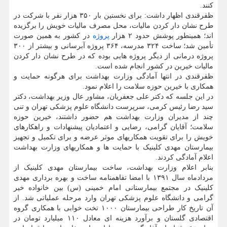
کنند.
ظفرقندی اظهار داشت: برای نخستین بار ۳۵۰ هزار نفر با شرکت در
طرح نشان دار کردن مالیات، محل مصرف مالیات خویش را برگزیده
اند؛ همینطور پوشش حدود ۲ هزار
پروژه
در کشور به همین صورت
تأمین شد؛ ساخت ۳۲۴ مدرسه، ۳۶۴ پروژه آبرسانی و بیشتر از ۳۰۰
پروژه درمانی از دیگر پروژه هایی بوده که در طرح نشان دار کردن
مالیات خیرین در کشور انجام شده است.
ظفرقندی در انتها آمادگی وزارت بهداشت برای هرگونه حمایت و
همکاری با خیرین حوزه سلامت را اعلام نمود.
در این جلسه که دکتر علی جعفریان، مشاور عال وزیر بهداشت، دکتر
سید رضا رئیس کرمی، سرپرست دانشگاه علوم پزشکی تهران و تنی
چند از مدیران وزارت بهداشت هم حضور داشتند، خیرین حوزه
سلامت؛ آقایان گرامی، رضایی و اعتمادیان پیشنهادات و راهکارهای
خویش را برای تقویت همکاریهای موثر عرضه و برای تکمیل و تجهیز
بیمارستان مهدی کلینیک با حمایت ها و همکاریهای وزارت بهداشت
اعلام آمادگی کردند.
بنابر اعلام وزارت بهداشت، ساخت بیمارستان مهدی کلینیک از
مردادماه سال ۱۳۹۱ با امضا تفاهمنامه ساخت و بهره برداری مهدی
کلینیک در مجتمع بیمارستانی امام خمینی (س) بین خانواده خیر
گرامی و دانشگاه علوم پزشکی تهران وارد مرحله عملیاتی شد. از
آن تاریخ کار طراحی بیمارستان ۱۰۰۰ تخت خوابی با همکاری گروه
اقتصادی گلستان و برآورد هزینه ای معادل ۱۱۰ میلیارد تومان در