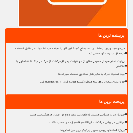
پربیننده ترین ها
می خواهید وزیر ارتباطات را استیضاح کنید؟ این کار را انجام دهید اما دولت در مقابل استفاده
مردم از اینترنت کوتاه نمی آید
روایت دختر سردار حسینی مطلق از دو شهادت پدر از برگشت از مرگ در جنگ تا شناسایی با
انگشتر
پیام تسلیت عارف به مدیرعامل صندوق ضمانت سپرده ها
خط و نشان نبویان برای تیم مذاکره کننده مطالبه گری را رها نخواهیم کرد
پربحث ترین ها
خبرنگاران رزمندگانی هستند که مأموریت شان دفاع از اقتدار فرهنگی ملت است
عراقچی در پیامی درگذشت ابوالقاسم قاسم زاده را تسلیت گفت
پروژه استعفای رییس جمهور باردیگر روی میز تندروها