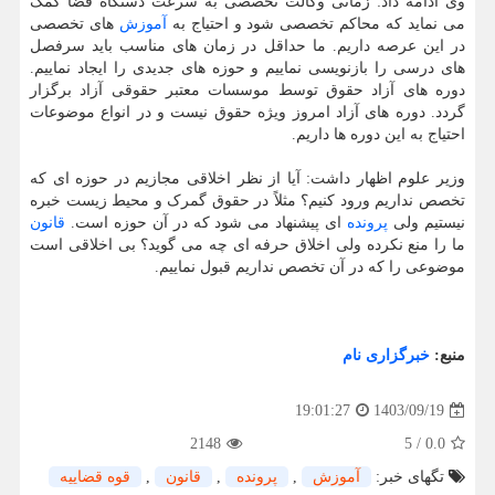
وی ادامه داد: زمانی وکالت تخصصی به سرعت دستگاه قضا کمک
می نماید که محاکم تخصصی شود و احتیاج به
آموزش
های تخصصی
در این عرصه داریم. ما حداقل در زمان های مناسب باید سرفصل
های درسی را بازنویسی نماییم و حوزه های جدیدی را ایجاد نماییم.
دوره های آزاد حقوق توسط موسسات معتبر حقوقی آزاد برگزار
گردد. دوره های آزاد امروز ویژه حقوق نیست و در انواع موضوعات
احتیاج به این دوره ها داریم.
وزیر علوم اظهار داشت: آیا از نظر اخلاقی مجازیم در حوزه ای که
تخصص نداریم ورود کنیم؟ مثلاً در حقوق گمرک و محیط زیست خبره
نیستیم ولی
پرونده
ای پیشنهاد می شود که در آن حوزه است.
قانون
ما را منع نکرده ولی اخلاق حرفه ای چه می گوید؟ بی اخلاقی است
موضوعی را که در آن تخصص نداریم قبول نماییم.
منبع:
خبرگزاری نام
1403/09/19
19:01:27
2148
5
/
0.0
تگهای خبر:
آموزش
,
پرونده
,
قانون
,
قوه قضاییه