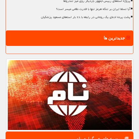
پروژه استعفای رییس جمهور باردیگر روی میز تندروها
آیا تسلط ایران بر تنگه هرمز تنها با قدرت نظامی میسر است؟
پشت پرده ادعای یک روحانی در رابطه با ۲۸ بار استعفای مسعود پزشکیان
جدیدترین ها
موضوع های خبرگزاری نام