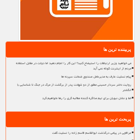
پربیننده ترین ها
می خواهید وزیر ارتباطات را استیضاح کنید؟ این کار را انجام دهید اما دولت در مقابل استفاده
مردم از اینترنت کوتاه نمی آید
پیام تسلیت عارف به مدیرعامل صندوق ضمانت سپرده ها
روایت دختر سردار حسینی مطلق از دو شهادت پدر از برگشت از مرگ در جنگ تا شناسایی با
انگشتر
خط و نشان نبویان برای تیم مذاکره کننده مطالبه گری را رها نخواهیم کرد
پربحث ترین ها
عراقچی در پیامی درگذشت ابوالقاسم قاسم زاده را تسلیت گفت