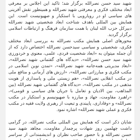
شهید سید حسن نصرالله برگزار شد؛ تاکید این اجلاس بر معرفی
ابعاد مختلف فکری و معرفتی شهید نصرالله و همینطور نقش آفرینی
های سیاسی او در رویارویی با استکبار و صهیونیست است. این
همایش بین المللی باهدف شناخت ابعاد شخصیتی شهید نصرالله
دبیرکل حزب الله لبنان با همت سازمان فرهنگ و ارتباطات اسلامی
برگزار گردید.
محورهای اصلی همایش مکتب نصرالله به بررسی ابعاد مختلف
فکری، شخصیتی و سیاسی سیدحسن نصرالله اختصاص دارد که از
آن جمله میتوان به «ابعاد شخصیت فردی، علمی، معنوی و خردورزی
شهید سید حسن نصرالله»، «دیدگاه های گفتمانی شهید نصرالله»،
«ابعاد مدیریتی همه‌جانبه شهید نصرالله»، «تمدن نوین اسلامی در
مکتب فکری و مبارزاتی نصرالله»، «ارزش های آرمانی و منافع ملی
در مکتب انقلابی نصرالله»، «هم زیستی ملی و پاسداری از هویت
مذهبی در مکتب نصرالله»، «دیدگاه های گفتمانی شهید نصرالله (بین
المذاهب، بین الادیان و تعامل با جریان های سیاسی و قومی)»،
«راهبرد مقاومت، جهاد و مبارزه با صهیونیسم و استکبار در مکتب
نصرالله» و «وفاداری، پایبندی و تبعیت از رهبری ولایت فقیه در مکتب
فکری و عملی شهید نصرالله» اشاره نمود.
شایان ذکر است که همایش بین المللی مکتب نصرالله، در گرامی
داشت چهلمین روز شهادت پرچمدار مقاومت، مجاهد شهید سید
حسن نصرالله و با حضور صاحب نظران و اندیشمندانی از سراسر