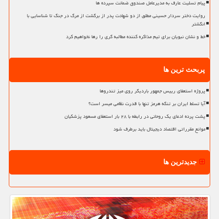
پیام تسلیت عارف به مدیرعامل صندوق ضمانت سپرده ها
روایت دختر سردار حسینی مطلق از دو شهادت پدر از برگشت از مرگ در جنگ تا شناسایی با
انگشتر
خط و نشان نبویان برای تیم مذاکره کننده مطالبه گری را رها نخواهیم کرد
پربحث ترین ها
پروژه استعفای رییس جمهور باردیگر روی میز تندروها
آیا تسلط ایران بر تنگه هرمز تنها با قدرت نظامی میسر است؟
پشت پرده ادعای یک روحانی در رابطه با ۲۸ بار استعفای مسعود پزشکیان
موانع مقرراتی اقتصاد دیجیتال باید برطرف شود
جدیدترین ها