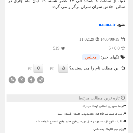
دنیا، از ساعت ۸ بامداد الی ۱۷ عصر شنبه، ۱۹ آبان ماه جاری در
سالن اجلاس سران سران برگزار می گردد.
منبع:
namna.ir
1403/08/19
11:02:29
519
5
/
0.0
تگهای خبر:
مجلس
این مطلب نام را می پسندید؟
(0)
(0)
X
تازه ترین مطالب مرتبط
او به جمهوری اسلامی تهمت می زند
رشد ظرفیت نیروگاه های تجدیدپذیر امیدوارکننده است
تذکرات خارج از دستور در خلال بررسی طرح ها و لوایح استماع نخواهد شد
پیام مهم قالیباف به حماس