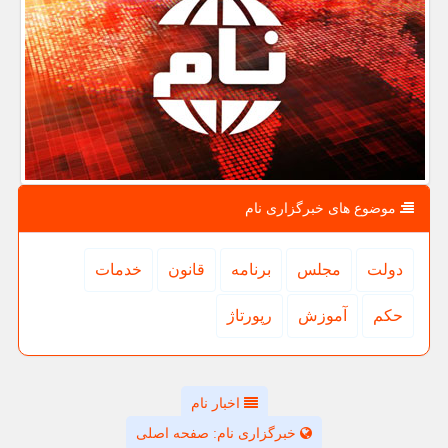
موضوع های خبرگزاری نام
دولت
مجلس
برنامه
قانون
خدمات
حكم
آموزش
رپورتاژ
اخبار نام
خبرگزاری نام: صفحه اصلی