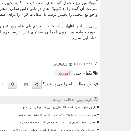
آمبولانس ویژه حمل گونه های لطمه دیده با کلیه تجهیزات 
سرعت آن گونه را به کلینیک های درمانی دامپزشکی منتقل 
و جوامع محلی را تجهیز کردیم تا امکانات لازم را برای ا
زندی در آخر اظهار داشت: ما باید هم پای علم روز تجهیز
بصورت پیاده به نیروی اجرائی بیشتری نیاز داریم. لازم
شناسایی نماییم.
1403/07/22
09:06:03
تگهای خبر:
آموزش
این مطلب نام را می پسندید؟
(0)
(0)
تازه ترین مطالب مرتبط
دارایی های مسدود شده افغانستان باید بی قید و شرط آزاد شود
عدم پاسخ گویی به مطالبات مردم، موجب تعمیق نارضایتی ها می شود
راهبرد مقاومت جمهوری اسلامی تا خروج آمریکا از منطقه ادامه دارد
توضیحات یک نماینده مجلس در رابطه با بازداشت نوجوانان زیر سن قانونی در اعترا