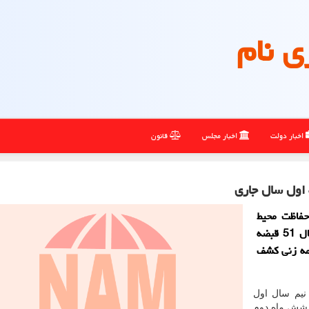
ی نام
اخبار دولت
اخبار مجلس
قانون
حفاظت محیط
زیست استان تهران اظهار داشت: طی 6 ماه نخست امسال 51 قبضه
 زنی و 250 مهمات ساچمه زنی کشف
 نیم سال اول
 شش ماه دوم