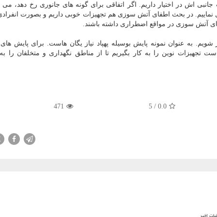
جانبی اش در اختیار داریم. اگر اتفاقی برای گونه های جانوری رخ دهد، می تو
نماییم. در بحث اطفای آتش سوزی هم تجهیزات خوبی داریم و بصورت انفرادی 
طفای آتش سوزی در مواقع اضطراری داشته باشند.
 شویم. به عنوان نمونه پایش بوسیله پهپاد نیاز یگان هاست. برای پایش های
 است تجهیزات نوین را به کار بگیریم تا از مناطق نگهداری و متخلفان را 
471
5
/
0.0
X
ضات اخیر