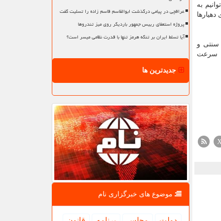
انیم به
عراقچی در پیامی درگذشت ابوالقاسم قاسم زاده را تسلیت گفت
دهیارها
پروژه استعفای رییس جمهور باردیگر روی میز تندروها
آیا تسلط ایران بر تنگه هرمز تنها با قدرت نظامی میسر است؟
 سنتی و
به سرعت
جدیدترین ها
موضوع های خبرگزاری نام
دولت
مجلس
برنامه
قانون