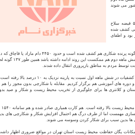
شور می شوند
او افزود: با اینحال در شش ماهه اول امسال تا حالا ۵۱ قبضه سلاح
۲ مهمات ساچمه زنی کشف شده
اطق چهارگانه در مجموع ۱۳ هکتار بود و اطفای
رییس یگان حفاظت محیط زیست استان تهران افزود: ۳۶ گونه پرنده شکاری هم کشف شده است و حدود ۴۴۵۰
چهارگانه چرا می کردند، از این مناطق اخراج شدند. طی شش ماهه د
ت توسط مردم به مناطق بازپروری انتقال داده شدند.
او در مقایسه با آمار کشفیات سال قبل اظهار داشت: آمار کشفیات در شش ماهه اول نسبت به پارینه ن
 و دوره های آموزشی هم برگزار کردیم. مقابله با شکارچی بدون مجوز را هم
ستان و کلانتری ها برای جلوگیری از تخریب محیط زیست و شکار و صید بد
زندی افزود: 
نگسازی مهمست اما از طرف درگ هم احتمال افزایش شکار و شکارچی های بد
 ها بدین سبب برای شکار کردن وسوسه می شوند.
کانات یگان حفاظت محیط زیست استان تهران در مواقع ضروری اظهار داشت