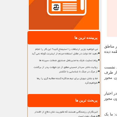
پربیننده ترین ها
 دام مازاد یا قاچاق که در مناطق
می خواهید وزیر ارتباطات را استیضاح کنید؟ این کار را انجام
وم هم ممکنست این روند ادامه داشته باشد همین طور ۱۳۷ گونه لطمه دیده
دهید اما دولت در مقابل استفاده مردم از اینترنت کوتاه نمی آید
پیام تسلیت عارف به مدیرعامل صندوق ضمانت سپرده ها
روایت دختر سردار حسینی مطلق از دو شهادت پدر از برگشت
زدیک به ۱۰ درصد بالا رفته است. نشست
از مرگ در جنگ تا شناسایی با انگشتر
 از طرف
خط و نشان نبویان برای تیم مذاکره کننده مطالبه گری را رها
ون مجوز
نخواهیم کرد
تعداد گشت و پایش ها و استفاده از همیارهای محیط زیست بالا رفته است. هم کارت همیاری صادر شده و هم سامانه ۱۵۴۰ در اختیار
ون مجوز
پربحث ترین ها
خبرنگاران رزمندگانی هستند که مأموریت شان دفاع از اقتدار
: ما یک
فرهنگی ملت است