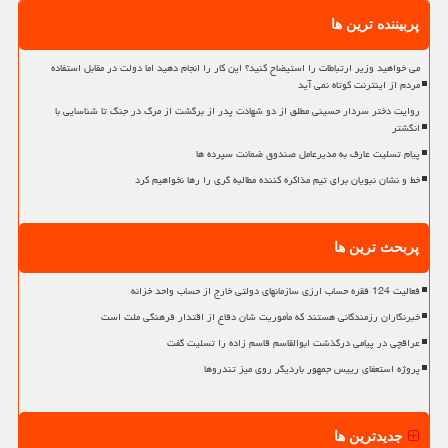
پربیننده ترین ها
می خواهید وزیر ارتباطات را استیضاح کنید؟ این کار را انجام دهید اما دولت در مقابل استفاده
مردم از اینترنت کوتاه نمی آید
روایت دختر سردار حسینی مطلق از دو شهادت پدر از برگشت از مرگ در جنگ تا شناسایی با
انگشتر
پیام تسلیت عارف به مدیرعامل صندوق ضمانت سپرده ها
خط و نشان نبویان برای تیم مذاکره کننده مطالبه گری را رها نخواهیم کرد
پربحث ترین ها
فعالیت 124 فقره حساب ارزی سازمانهای دولتی خارج از حساب واحد خزانه
خبرنگاران رزمندگانی هستند که مأموریت شان دفاع از اقتدار فرهنگی ملت است
عراقچی در پیامی درگذشت ابوالقاسم قاسم زاده را تسلیت گفت
پروژه استعفای رییس جمهور باردیگر روی میز تندروها
جدیدترین ها