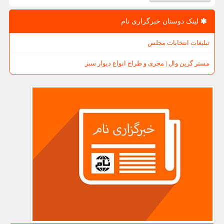
لینک دوستان خبرگزاری نام
تبلیغات انتخابات مجلس
مستر گرین وال | مجری و طراح انواع دیوار سبز