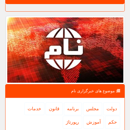
موضوع های خبرگزاری نام
دولت
مجلس
برنامه
قانون
خدمات
حكم
آموزش
رپورتاژ