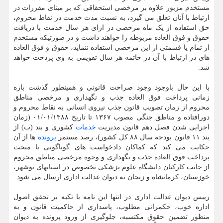
مستخدم مزبور علاوه بر مرخصی استحقاقی که بر مبنای مقررات در
ارتباط با آنان تعلق می گیرد، به نسبت مدت خدمت در نقاط محروم،
حق استفاده از یک ماه مرخصی در ازای هر سال خدمت با دریافت
حقوق و فوق العاده مربوطه را خواهند داشت و در صورتیکه مستخدم
از تمام یا قسمتی از این مرخصی استفاده ننماید، حقوق و فوق العاده
های در ارتباط با آن در خاتمه هر سال تقویمی به وی پردخت خواهد
شد.
با این حال باوجود وجود صراحت قانونی و همینطور گذشت بازه
زمانی پرداخت فوق العاده جذب و نگهداری و مرخصی مناطق
محروم از زمان تصویب قانون جذب نیروی انسانی به نقاط محروم و
دورافتاده و مناطق جنگی مصوب ۱۳۶۷ تا تاریخ ۰۱/۰۱/۱۳۸۸ (زمان
اجرایی شدن فصل دهم قانون مدیریت
خدمات
کشوری و بند (ب) از
بند ۱۱ قانون بودجه سال ۸۸ کل کشور)، رصد مستمر
پرونده
ها از آن
حکایت می کند که کماکان دادخواست های گوناگونی با مبحث
پرداخت فوق العاده جذب و نگهداری و وجوه مرخصی مناطق محروم
از جانب کارکنان دانشگاه علوم پزشکی بخصوص در استانهای بوشهر،
خوزستان، کرمانشاه و زنجان به دیوان عدالت اداری ارسال می شود.
رییس دیوان عدالت اداری در انتها این نامه با تکیه بر تحقق اصول
اداره خوب، حکمرانی مطلوب، پاسداری از حاکمیت قانون و به
منظور تضمین حقوق مکتسبه، جلوگیری از ورود پرونده به دیوان