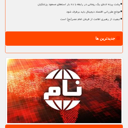
پشت پرده ادعای یک روحانی در رابطه با ۲۸ بار استعفای مسعود پزشکیان
موانع مقرراتی اقتصاد دیجیتال باید برطرف شود
تبعیت از رهبری اطاعت از فرمان امام عصر(عج) است
جدیدترین ها