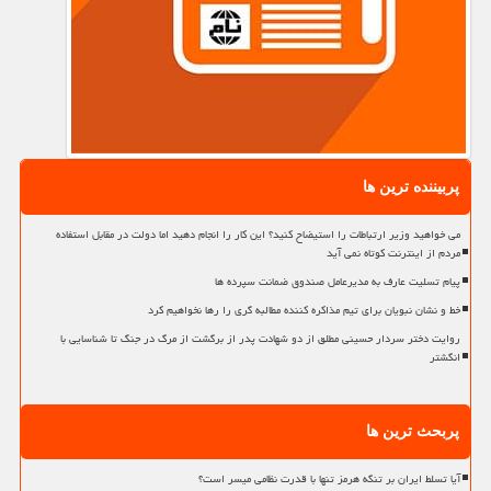
پربیننده ترین ها
می خواهید وزیر ارتباطات را استیضاح کنید؟ این کار را انجام دهید اما دولت در مقابل استفاده
مردم از اینترنت کوتاه نمی آید
پیام تسلیت عارف به مدیرعامل صندوق ضمانت سپرده ها
خط و نشان نبویان برای تیم مذاکره کننده مطالبه گری را رها نخواهیم کرد
روایت دختر سردار حسینی مطلق از دو شهادت پدر از برگشت از مرگ در جنگ تا شناسایی با
انگشتر
پربحث ترین ها
آیا تسلط ایران بر تنگه هرمز تنها با قدرت نظامی میسر است؟