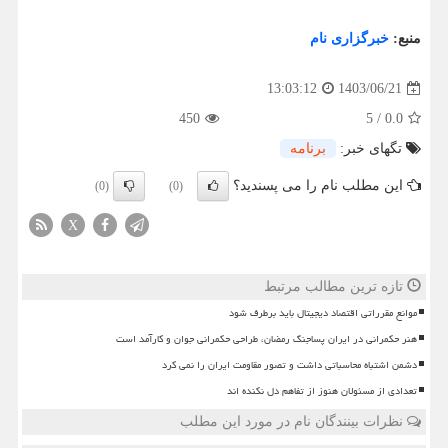
منبع:
خبرگزاری نام
1403/06/21
13:03:12
450
5
/
0.0
تگهای خبر:
برنامه
این مطلب نام را می پسندید؟
(0)
(0)
X
تازه ترین مطالب مرتبط
موانع مقرراتی اقتصاد دیجیتال باید برطرف شود
هنر حکمرانی در ایران پساجنگ رمضان، طراحی حکمرانی جوان و کارآمد است
دشمن اشتباه محاسباتی داشت و تصور مقاومت ایران را نمی کرد
تعدادی از مسئولان هنوز از تفاهم دل نکنده اند
نظرات بینندگان نام در مورد این مطلب