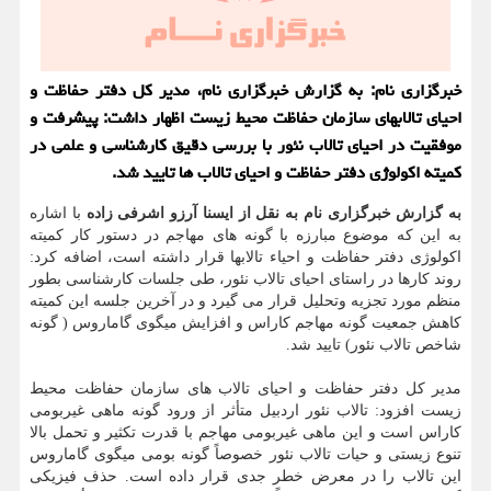
خبرگزاری نام: به گزارش خبرگزاری نام، مدیر کل دفتر حفاظت و
احیای تالابهای سازمان حفاظت محیط زیست اظهار داشت: پیشرفت و
موفقیت در احیای تالاب نئور با بررسی دقیق کارشناسی و علمی در
کمیته اکولوژی دفتر حفاظت و احیای تالاب ها تایید شد.
به گزارش خبرگزاری نام به نقل از ایسنا آرزو اشرفی زاده
با اشاره
به این که موضوع مبارزه با گونه های مهاجم در دستور کار کمیته
اکولوژی دفتر حفاظت و احیاء تالابها قرار داشته است، اضافه کرد:
روند کارها در راستای احیای تالاب نئور، طی جلسات کارشناسی بطور
منظم مورد تجزیه وتحلیل قرار می گیرد و در آخرین جلسه این کمیته
کاهش جمعیت گونه مهاجم کاراس و افزایش میگوی گاماروس ( گونه
شاخص تالاب نئور) تایید شد.
مدیر کل دفتر حفاظت و احیای تالاب های سازمان حفاظت محیط
زیست افزود: تالاب نئور اردبیل متأثر از ورود گونه ماهی غیربومی
کاراس است و این ماهی غیربومی مهاجم با قدرت تکثیر و تحمل بالا
تنوع زیستی و حیات تالاب نئور خصوصاً گونه بومی میگوی گاماروس
این تالاب را در معرض خطر جدی قرار داده است. حذف فیزیکی