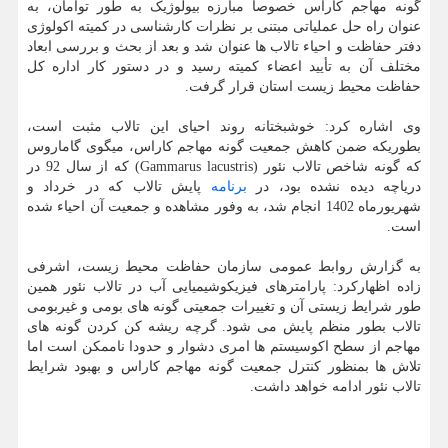
گونه مهاجم کاراس خصوصاً مبارزه بیولوژیک به طور توأمان، به
عنوان راه حل عملیاتی مبتنی بر نظرات کارشناسی در کمیته اکولوژی
دفتر حفاظت و احیاء تالاب ها عنوان شد و بعد از بحث و بررسی ابعاد
مختلف آن به تأیید اعضاء کمیته رسید و در دستور کار اداره کل
حفاظت محیط زیست استان قرار گرفت.
وی اشاره کرد: خوشبختانه روند احیای این تالاب مثبت است،
بطوریکه ضمن کاهش جمعیت گونه مهاجم کاراس، میگوی گاماروس
که گونه شاخص تالاب نئور (Gammarus lacustris) که از سال 92 در
دریاچه دیده نشده بود، در
برنامه
پایش تالاب که در خرداد و
شهریورماه 1402 انجام شد، به وفور مشاهده و جمعیت آن احیاء شده
است.
به گزارش روابط عمومی سازمان حفاظت محیط زیست، اشرفی
زاده اظهارکرد: پارامترهای فیزیکوشیمیایی آب در تالاب نئور همین
طور شرایط زیستی آن و تغییرات جمعیتی گونه های بومی و غیربومی
تالاب بطور منظم پایش می شود. گرچه ریشه کن کردن گونه های
مهاجم از سطح اکوسیستم ها امری دشوار و حدودا ناممکن است اما
تلاش ها بمنظور کنترل جمعیت گونه مهاجم کاراس و بهبود شرایط
تالاب نئور ادامه خواهد داشت.