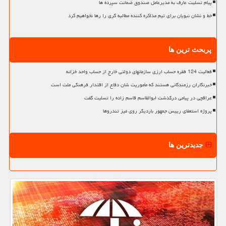
پیام تسلیت عارف به مدیرعامل صندوق ضمانت سپرده ها
خط و نشان نبویان برای تیم مذاکره کننده مطالبه گری را رها نخواهیم کرد
پربحث ترین ها
فعالیت 124 فقره حساب ارزی سازمانهای دولتی خارج از حساب واحد خزانه
خبرنگاران رزمندگانی هستند که مأموریت شان دفاع از اقتدار فرهنگی ملت است
عراقچی در پیامی درگذشت ابوالقاسم قاسم زاده را تسلیت گفت
پروژه استعفای رییس جمهور باردیگر روی میز تندروها
جدیدترین ها