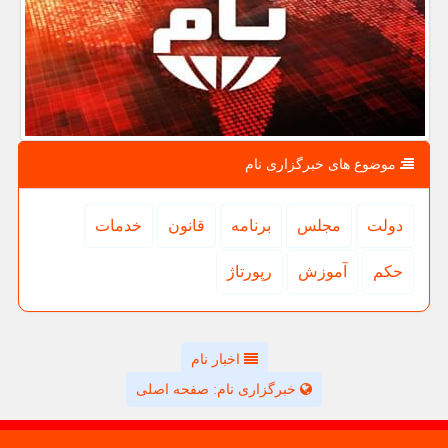
موضوع های خبرگزاری نام
دولت
مجلس
برنامه
قانون
خدمات
حكم
آموزش
رپورتاژ
اخبار نام
خبرگزاری نام: صفحه اصلی