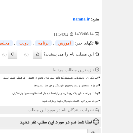
منبع:
namna.ir
1403/06/14
11:54:02
تگهای خبر:
آموزش
,
برنامه
,
دولت
,
مجلس
این مطلب نام را می پسندید؟
(0)
(0)
تازه ترین مطالب مرتبط
خبرنگاران رزمندگانی هستند که مأموریت شان دفاع از اقتدار فرهنگی ملت است
پروژه استعفای رییس جمهور باردیگر روی میز تندروها
پشت پرده ادعای یک روحانی در رابطه با ۲۸ بار استعفای مسعود پزشکیان
موانع مقرراتی اقتصاد دیجیتال باید برطرف شود
نظرات بینندگان نام در مورد این مطلب
لطفا شما هم
در مورد این مطلب
نظر دهید