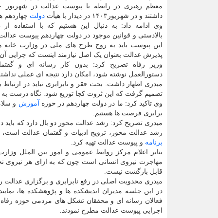
داشتند و در شهریور۱۴۰۳ در دیدار با هیأت
دولت
چهاردهم هم
وی ادامه داد: به دنبال این هستیم که با استفاده از 
بالادستی و قوانین موجود در دولت چهاردهم پیوست عدالت ت
این پیوست باید به روح طرح های ملی در وزارت خانه ها
پذیرش عدالت بعنوان یک اصل نیازمند اینست که چرایی آن
وزیر رفاه تصریح کرد: بدون کار رسانه ای و گفتما
دستورالعمل نوشته شود، امکان دارد نتیجه ای عملی نداشته
میدری اظهار داشت: بحث فقر و نابرابری نباید در ارتباط ب
تصمیم گرفت که این ثروت کجا توزیع شود. نگاه درست به عدا
وی تاکید کرد: ما در دولت چهاردهم در حوزه
آموزش
و سلام
برابری فرصت ها هستیم.
میدری تصریح کرد: رشد عدالت محور دو بال دارد که باید د
رشد عدالت محور، ترویج ادبیات و گفتمان عدالت است، ب
برنامه
و پیوست عدالت تهیه کرد.
بنابر اعلام مرکز روابط عمومی و امور بین الملل وزار
مهاجرت نیروی انسانی است چون که به ازای هر نیروی نخ
قابل بازگشت نیست.
میدری محدویت اصلی در رفع نابرابری و برگزاری عدالت را
در این جلسه مدیران اندیشکده ها و پژوهشکده ها، نما
فعالان رسانه ای و محققان تشکل های مردمی حوزه رفاه اج
اجرایی پیوست عدالت مطرح نمودند.