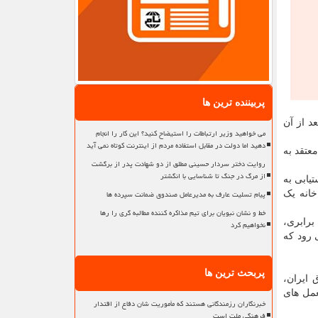
پربیننده ترین ها
د از آن
می خواهید وزیر ارتباطات را استیضاح کنید؟ این کار را انجام
دهید اما دولت در مقابل استفاده مردم از اینترنت کوتاه نمی آید
عتقد به
روایت دختر سردار حسینی مطلق از دو شهادت پدر از برگشت
از مرگ در جنگ تا شناسایی با انگشتر
یابی به
پیام تسلیت عارف به مدیرعامل صندوق ضمانت سپرده ها
خانه یک
خط و نشان نبویان برای تیم مذاکره کننده مطالبه گری را رها
برابری،
نخواهیم کرد
 رود که
پربحث ترین ها
 ایران،
عمل های
خبرنگاران رزمندگانی هستند که مأموریت شان دفاع از اقتدار
فرهنگی ملت است