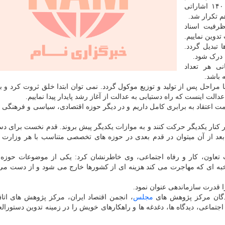
معظم رهبری در رابطه با پیوست عدالت در شهریور ۱۴۰۰ اشاراتی
 تکرار شد.
ظرفیت اسناد
دوین نماییم.
 تبدیل گردد.
 درک شود.
نی هر تعداد
 باشد.
ا مراحل پس از تولید و توزیع موکول گردد. نمی توان ابتدا خلق ثروت کرد و بع
لت اینست که راه دستیابی به عدالت از آغاز رشد پایدار پیدا نماییم.
ت اعتقاد به برابری کامل داریم و در دیگر حوزه اقتصادی، سیاسی و فرهنگی م
ر کنار یکدیگر حرکت کنند و به موازات یکدیگر پیش بروند. قدم نخست برای دست
عد از آن میتوان در قدم بعدی در حوزه های تخصصی متناسب با هر وزارت 
ت تعاون، کار و رفاه اجتماعی، وی خاطرنشان کرد: یکی از موضوعات حوزه 
به ای که مهاجرت می کند هزینه ای از کشورها خارج می شود و از دست می
 قدرت سازماندهی عنوان نمود.
یندگان مرکز پژوهش های
مجلس
، انجمن اقتصاد ایران، مرکز پژوهش های اتاق
تماعی، دیدگاه ها، دغدغه ها و راهکارهای خویش را در زمینه تدوین دستورال