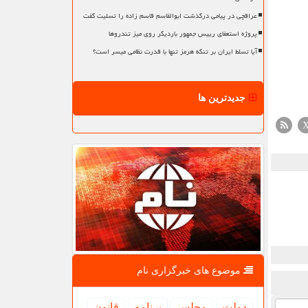
عراقچی در پیامی درگذشت ابوالقاسم قاسم زاده را تسلیت گفت
پروژه استعفای رییس جمهور باردیگر روی میز تندروها
آیا تسلط ایران بر تنگه هرمز تنها با قدرت نظامی میسر است؟
جدیدترین ها
موضوع های خبرگزاری نام
دولت
مجلس
برنامه
قانون