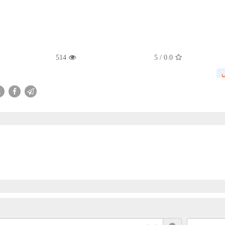
514
5
/
0.0
X