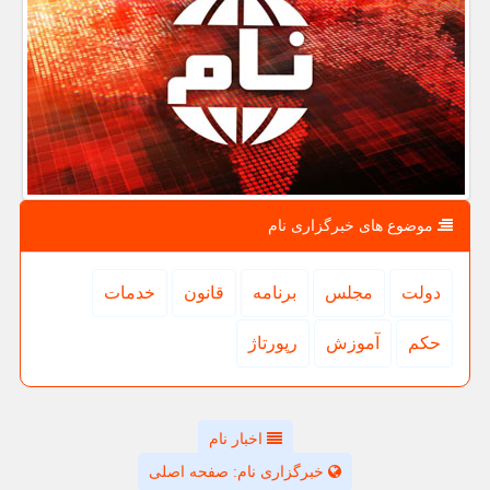
موضوع های خبرگزاری نام
دولت
مجلس
برنامه
قانون
خدمات
حكم
آموزش
رپورتاژ
اخبار نام
خبرگزاری نام: صفحه اصلی