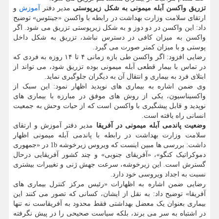
تزریق واکسن آبله میمونی به شکل زیرپوستی
مدیر دفتر
آموزش
و
ارتقای سلامت وزارت بهداشت در رابطه با واکسن «جینئوس» توضیح
داد: این واکسن در دو دوز و به شکل زیرپوستی تزریق می شود. اگر
واکسن به میزان کافی در دسترس نباشد، تزریق به شکل داخل
پوستی و با میزان کمتر صورت می گیرد.
رضایی افزود: اگر واکسن طی بازه زمانی ۴ تا ۱۴ روزه به فردی که
در تماس با بیمار قطعی آبله میمونی بوده تزریق شود، می تواند از
ابتلای فرد به بیماری و انتقال آن به دیگران جلوگیری نماید.
وی ضمن اشاره به بیماری های نوپدید اظهار نمود: این سبک از
واکسیناسیون، یکی از روش های موفق در مبارزه با بیماری های
نوپدید و قابل پیشگیری با واکسن است که از حیات وحش به جمعیت
انسانی راه یافته است.
وضعیت پاندمی آبله میمونی در آفریقا
مدیر دفتر آموزش و ارتقای
سلامت وزارت بهداشت در رابطه با پاندمی آبله میمونی اظهار
داشت: بررسی ها مبین اینست که ویروس زیرخوشه 1b در «جمهوری
دموکراتیک کنگو»، «آفریقای جنوبی» و چند کشور آفریقایی درحال
گسترش است. این زیرخوشه، سرعت جهش ژنی و تغییرات بیشتری
نسبت به اجداد ویروسی خود دارد.
رضایی ضمن اشاره به اظهارات «رئیس مرکز کنترل بیماری های
آفریقا» توضیح داد: به نقل از ایشان، کسانی که تصور می کنند این
بیماری بعنوان یک معضل بهداشتی فقط محدود به آفریقاست نه تنها
در اشتباه به سر می برند، بلکه سیاست صحیحی را در پیش نگرفته