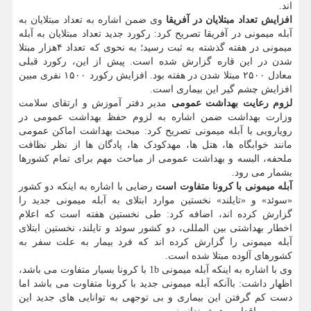
اند.
افزایش تعداد مبتلایان در آفریقا
وی ضمن اشاره به تعداد مبتلایان به
آبله میمونی در آفریقا تصریح کرد: رکورد جدید تعداد مبتلایان به آبله
میمونی در هفته گذشته به ثبت رسید؛ به نحوی که تعداد ۴هزار مبتلا
شدن در این قاره گزارش شده است. پیش از این، رکورد قبلی
معادل ۲۵۰۰ مبتلا شدن در هفته بود. افزایش رکورد ۱۵۰۰ نفری مبین
افزایش چشم گیر این بیماری است.
لزوم رعایت بهداشت عمومی
مدیر دفتر آموزش و ارتقای سلامت
وزارت بهداشت ضمن اشاره به لزوم حفظ بهداشت عمومی در
رویارویی با آبله میمونی تصریح کرد: مبحث بهداشت اماکن عمومی
مانند خوابگاه ها، هتل ها، مهدکودک ها، پادگان ها از نظر نظافت
ملحفه، البسه و بهداشت عمومی از مباحث مهم برای تمام کشورها
بشمار می رود.
آبله میمونی با کرونا متفاوت است
رضایی با اشاره به اینکه دو کشور
«سوئد» و «تایلند» نخستین موارد ابتلای به آبله میمونی جدید را
گزارش کرده اند، اضافه کرد: طی نخستین هفته است که اعلام
اخطار بهداشتی بین المللی، دو کشور سوئد و تایلند، نخستین ابتلای
آبله میمونی را گزارش کرده اند که فرد بیمار به علت سفر به
کشورهای آلوده مبتلا شده است.
وی با اشاره به اینکه آبله میمونی 1b با کرونا بسیار متفاوت می باشد،
اظهار داشت: باآنکه آبله میمونی جدید با کرونا متفاوت می باشد اما
دست کم گرفتن این بیماری و بی توجهی به توانایی های جدید این