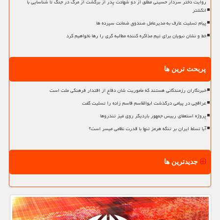
روایت دختر سردار حسینی مطلق از دو شهادت پدر از برگشت از مرگ در جنگ تا شناسایی با
انگشتر
پیام تسلیت عارف به مدیرعامل صندوق ضمانت سپرده ها
خط و نشان نبویان برای تیم مذاکره کننده مطالبه گری را رها نخواهیم کرد
پربحث ترین ها
خبرنگاران رزمندگانی هستند که مأموریت شان دفاع از اقتدار فرهنگی ملت است
عراقچی در پیامی درگذشت ابوالقاسم قاسم زاده را تسلیت گفت
پروژه استعفای رییس جمهور باردیگر روی میز تندروها
آیا تسلط ایران بر تنگه هرمز تنها با قدرت نظامی میسر است؟
جدیدترین ها