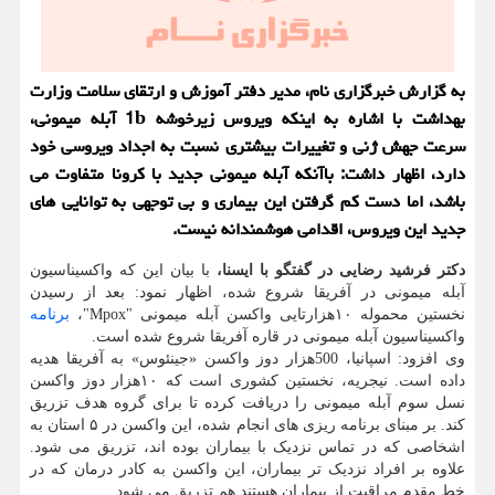
به گزارش خبرگزاری نام، مدیر دفتر آموزش و ارتقای سلامت وزارت
بهداشت با اشاره به اینکه ویروس زیرخوشه 1b آبله میمونی،
سرعت جهش ژنی و تغییرات بیشتری نسبت به اجداد ویروسی خود
دارد، اظهار داشت: باآنکه آبله میمونی جدید با کرونا متفاوت می
باشد، اما دست کم گرفتن این بیماری و بی توجهی به توانایی های
جدید این ویروس، اقدامی هوشمندانه نیست.
دکتر فرشید رضایی در گفتگو با ایسنا،
با بیان این که واکسیناسیون
آبله میمونی در آفریقا شروع شده، اظهار نمود: بعد از رسیدن
نخستین محموله ۱۰هزارتایی واکسن آبله میمونی "Mpox"،
برنامه
واکسیناسیون آبله میمونی در قاره آفریقا شروع شده است.
وی افزود: اسپانیا، 500هزار دوز واکسن «جینئوس» به آفریقا هدیه
داده است. نیجریه، نخستین کشوری است که ۱۰هزار دوز واکسن
نسل سوم آبله میمونی را دریافت کرده تا برای گروه هدف تزریق
کند. بر مبنای برنامه ریزی های انجام شده، این واکسن در ۵ استان به
اشخاصی که در تماس نزدیک با بیماران بوده اند، تزریق می شود.
علاوه بر افراد نزدیک تر بیماران، این واکسن به کادر درمان که در
خط مقدم مراقبت از بیماران هستند هم تزریق می شود.