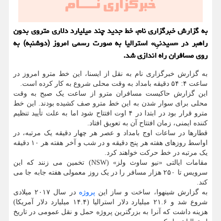
به گزارش خبرگزاری نام، خط جدید چند میلیارد دلاری متروی بدون
راهبر در «سیدنیِ» استرالیا به صورت رسمی امروز (دوشنبه) به
روی مسافران راه اندازی شد.
به گزارش خبرگزاری نام به نقل از ایسنا، این خط مترو امروز در
ساعت ۴: ۵۴ دقیقه بامداد به وقت محلی شروع به کار کرده است.
این گزارش حاکیست مسافران مترو از ساعت یک صبح به وقت
محلی برای سوار شدن به این خط مترو صف کشیده بودند. این خط
مترو قرار بود در ابتدا در ۴ اوت افتتاح شود اما به علت تأیید تنظیم
کننده ایمنی، زمان افتتاح آن به تعویق افتاد.
قطارها در ساعات اوج بامداد و عصر هر چهار دقیقه یک مرتبه، در
اواسط روزهای هفته هر پنج دقیقه و در شب و آخر هفته هر ۱۰ دقیقه
یک مرتبه در خط حرکت خواهند کرد.
مقامات ایالتی «نیو ساوث ولز» (NSW) تخمین می زنند که این
سرویس تا ۲۵۰ هزار مسافر را در یک روز معمولی هفته جابه جا می
کند.
به گزارش شینهوا، ساخت و ساز این
پروژه
در سال ۲۰۱۷ میلادی
شروع شد و ۲۱.۶ میلیارد دلار استرالیا (۱۴.۴ میلیارد دلار آمریکا)
هزینه داشت که آنرا به بزرگترین پروژه حمل و نقل عمومی در تاریخ