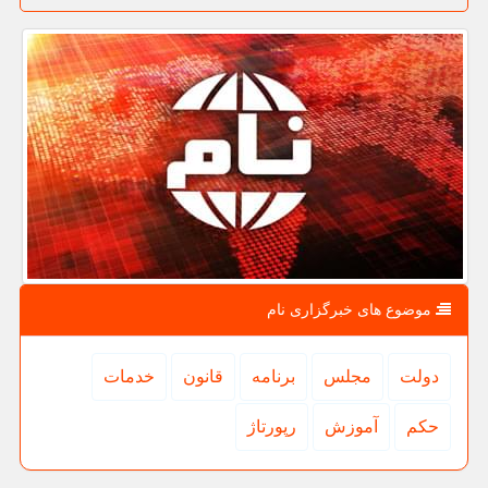
موضوع های خبرگزاری نام
دولت
مجلس
برنامه
قانون
خدمات
حكم
آموزش
رپورتاژ