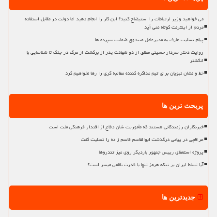
می خواهید وزیر ارتباطات را استیضاح کنید؟ این کار را انجام دهید اما دولت در مقابل استفاده
مردم از اینترنت کوتاه نمی آید
پیام تسلیت عارف به مدیرعامل صندوق ضمانت سپرده ها
روایت دختر سردار حسینی مطلق از دو شهادت پدر از برگشت از مرگ در جنگ تا شناسایی با
انگشتر
خط و نشان نبویان برای تیم مذاکره کننده مطالبه گری را رها نخواهیم کرد
پربحث ترین ها
خبرنگاران رزمندگانی هستند که مأموریت شان دفاع از اقتدار فرهنگی ملت است
عراقچی در پیامی درگذشت ابوالقاسم قاسم زاده را تسلیت گفت
پروژه استعفای رییس جمهور باردیگر روی میز تندروها
آیا تسلط ایران بر تنگه هرمز تنها با قدرت نظامی میسر است؟
جدیدترین ها