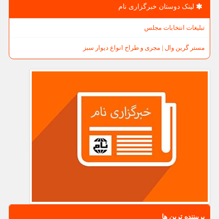
لینک دوستان خبرگزاری نام
تبلیغات انتخابات مجلس
مستر گرین وال | مجری و طراح انواع دیوار سبز
پربیننده ترین ها