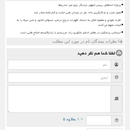
پروژه استعفای رییس جمهور باردیگر روی میز تندروها
مجوز جذب و به کارگیری ۱۳۸ نفر در میدان نفتی خشت و کنارتخته صادر شد
افراد نفوذی و معلوم الحال به استناد اظهارات دروغ ترامپ، مسؤلان کشور و حتی سپاه را به
خیانت متهم می کنند
ایستادن پزشکیان در مقابل ادعای شکوری راد، مرزبندی با رادیکالیسم اصلاح طلبی است
نظرات بینندگان نام در مورد این مطلب
لطفا شما هم
نظر دهید
= ۱ بعلاوه ۵