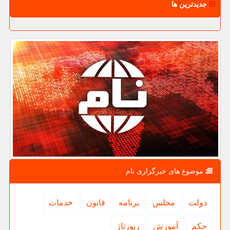
جدیدترین ها
موضوع های خبرگزاری نام
دولت
مجلس
برنامه
قانون
خدمات
حكم
آموزش
رپورتاژ