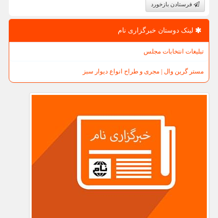
فرستادن بازخورد
لینک دوستان خبرگزاری نام
تبلیغات انتخابات مجلس
مستر گرین وال | مجری و طراح انواع دیوار سبز