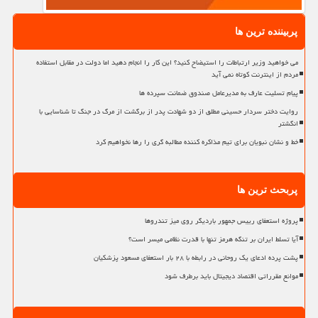
پربیننده ترین ها
می خواهید وزیر ارتباطات را استیضاح کنید؟ این کار را انجام دهید اما دولت در مقابل استفاده
مردم از اینترنت کوتاه نمی آید
پیام تسلیت عارف به مدیرعامل صندوق ضمانت سپرده ها
روایت دختر سردار حسینی مطلق از دو شهادت پدر از برگشت از مرگ در جنگ تا شناسایی با
انگشتر
خط و نشان نبویان برای تیم مذاکره کننده مطالبه گری را رها نخواهیم کرد
پربحث ترین ها
پروژه استعفای رییس جمهور باردیگر روی میز تندروها
آیا تسلط ایران بر تنگه هرمز تنها با قدرت نظامی میسر است؟
پشت پرده ادعای یک روحانی در رابطه با ۲۸ بار استعفای مسعود پزشکیان
موانع مقرراتی اقتصاد دیجیتال باید برطرف شود