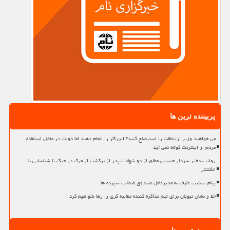
پربیننده ترین ها
می خواهید وزیر ارتباطات را استیضاح کنید؟ این کار را انجام دهید اما دولت در مقابل استفاده
مردم از اینترنت کوتاه نمی آید
روایت دختر سردار حسینی مطلق از دو شهادت پدر از برگشت از مرگ در جنگ تا شناسایی با
انگشتر
پیام تسلیت عارف به مدیرعامل صندوق ضمانت سپرده ها
خط و نشان نبویان برای تیم مذاکره کننده مطالبه گری را رها نخواهیم کرد