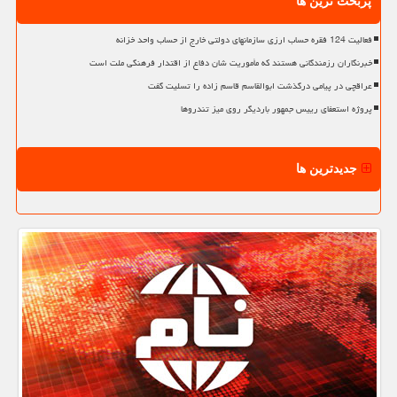
پربحث ترین ها
فعالیت 124 فقره حساب ارزی سازمانهای دولتی خارج از حساب واحد خزانه
خبرنگاران رزمندگانی هستند که مأموریت شان دفاع از اقتدار فرهنگی ملت است
عراقچی در پیامی درگذشت ابوالقاسم قاسم زاده را تسلیت گفت
پروژه استعفای رییس جمهور باردیگر روی میز تندروها
جدیدترین ها