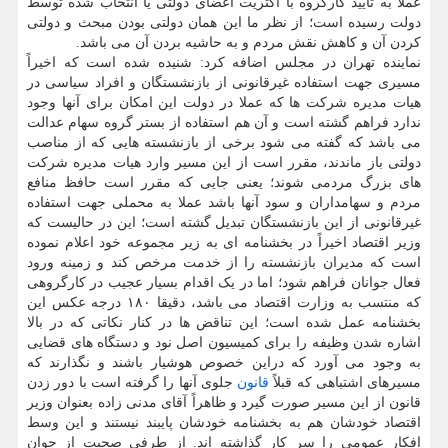
عملا به تأیید کارگروه با اکثریت اعضای دولتی یا انتخاب شده توسط
دولت رسیده است؛ از نظر ما این همان دولتی بودن مبحث و دولتی
کردن آن و کاهش نقش مردم و به حاشیه بردن آن می باشد.
نماینده تهران در مجلس اضافه کرد: شنیده شده است که اخیراً
مسیری جهت استفاده غیرقانونی از بازنشستگان و افراد سیاسی در
هیات مدیره شرکت ها که عملا در دولت این امکان برای آنها وجود
ندارد فراهم گشته است و آن هم استفاده از بستر گروه سهام عدالت
می باشد که گفته می شود برخی از بازنشسته هایی که از مناصب
دولتی باز ماندند، مقرر است از این مسیر وارد هیات مدیره شرکت
های بزرگ مردمی شوند؛ یعنی جایی که مقرر است حافظ منافع
مردم و سهامداران و سود آنها باشد عملا به محملی جهت استفاده
غیرقانونی از این بازنشستگان تبدیل گشته است؛ این در حالیست که
وزیر اقتصاد اخیراً در بخشنامه ای به زیر مجموعه خود اعلام نموده
است که مدیران بازنشسته را از خدمت مرخص کند و زمینه ورود
فعال جوانان فراهم شود؛ اما در یک اقدام بسیار عجیب در کارگروهی
که منتسب به وزارت اقتصاد می باشد، دقیقا ۱۸۰ درجه عکس این
بخشنامه عمل شده است؛ این تناقض ها در کنار نکاتی که در بالا
اشاره شدن وظیفه را برای کمیسیون اصل نود و دستگاه های قضایی
به وجود می آورد که دراین خصوص هوشیار باشند و نگذارند که
مسیرهای اشتباهی که قبلاً
قانون
جلوی آنها را گرفته است با دور زدن
قانون از این مسیر صورت گیرد و ظاهراً آقای مدنی زاده بعنوان وزیر
اقتصاد خودشان هم به بخشنامه خودشان پایبند نیستند و این وسط
افکار عمومی را سر کار گذاشته اند. از طرفی صحبت از جوان