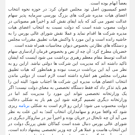
بعضاً ابهام بوده است.
عضو کمیسیون اصل نود مجلس عنوان کرد: در حوزه نحوه انتخاب
اعضای هیات مدیره شرکت های بزرگ بورسی سرمایه پذیر سهام
عدالت تصور می کند که باید ایفای نقش کند و اخیراً هم مصوباتی در
دولت مصوب شده است که دولت نسبت به انتخاب اعضای هیات
مدیره شرکت ها اقدام نماید و عملا نقش شورای عالی بورس را به
حاشیه رانده است و این مورد با واکنش هیات تطبیق مقررات مجلس
و دستگاه های نظارتی بخصوص دیوان محاسبات همراه شده است.
خضریان مطرح کرد: آن چه از نص و بخصوص فرمان آزادسازی سهام
عدالت توسط مقام معظم رهبری برداشت می شود اینست که ایشان
تاکید داشته اند که مدیریت این شرکت ها دولتی نباشد. ازاین رو به
نظر می آید این برداشت درست نبوده و همانطور که هیات تطبیق
مقررات مجلس هم اشاره داشته است لازم است از دولتی ماندن
انتخاب اعضای هیات مدیره این شرکت ها اجتناب شود؛ البته این را
هم باید تذکر داد که فقط دستگاه تخصصی به معنای دولت نیست؛ اگر
یک وزارتخانه تخصصی نتواند این مورد را مدیریت کند اما در
وزارتخانه دیگری تصمیم گرفته شود این هم باز به شکلی دخالت
دولت محسوب می شود؛ ازاین رو لازم است به شکلی
برنامه
ریزی
شود که واقعا مردم و سهامداران انتخاب کنند؛ به این علت به نظر
می آید آن چه تابحال در جریان بوده و اخیراً نیز در سازوکار دیگری در
شورای عالی بورس دنبال شده است کماکان نقش پررنگ دولت در
این انتخاب هاست و عملا هر آن چه وزیر تخصصی پیشنهاد داده است،