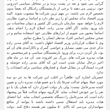
گرایی می شود و بعد در پشت پرده و در محافل سیاسی اندرونی
خود، ترتیبی می دهند تا برخی از بازنشستگان رادیکال که بعضاً بدون
تخصص لازم می باشند، در مهم ترین شرکت ها منصوب شوند. البته
وزیر اقتصاد بداند مجلس او را زیر نظر دارد و اساسا برخورد نظارتی
لازم را خواهد نمود. سازمان بازرسی کل کشور و دیوان محاسبات نیز
باید ورود نمایند. اگر آقای مدنی زاده، اصلاح لازم را انجام ندهد،
اساسا مجبور می شویم از ابزارهای نظارتی خود استفاده نمائیم و در
صحن مجلس اسامی افراد مدنظر ایشان را مطرح نمائیم.
وی با خطاب قراردادن وزیر اقتصاد اظهار داشت: به آقای مدنی زاده
تذکر جدی می دهیم، مسایل و حواشی گمرک و ناکارآمدی های آن کم
بود، باز کردن درب برای ورود بازنشستگان سیاسی و غیرمتخصص به
هیات مدیره شرکت های بزرگ نیز افزوده شد. آن چه در ماه های
اخیر درحال نمایان شدن است این که آقای مدنی زاده حوصله و
قدرت ایستادگی در مقابل فساد و فشارهای سیاسی برای انتصابات را
ندارد.
خضریان اشاره کرد: ظاهراً در اغلب این شرکت ها به جز دو سه
مورد عملا سهام عدالت صرفا یک یا دو عضو هیات مدیره دارد و تعیین
کننده مدیرعامل نیست؛ ولی باز دولت اصرار دارد که همان یک یا دو
نفر را نیز خودش انتخاب نماید. کارگروه سهام عدالت قبلاً نیز پیشنهاد
داده است که مدیرعامل را دستگاه تخصصی انتخاب نماید. اما اعضای
هیات مدیره باید استقلال نسبی داشته باشند تا بتوانند از منافع
سهامداران مردمی که بالای ۵۰ میلیون نفر هستند دفاع کنند. دولت