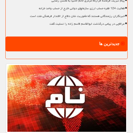
پیام تبریک فرمانده قرارگاه مرکزی خاتم الانبیا به محسن رضایی
فعالیت 124 فقره حساب ارزی سازمانهای دولتی خارج از حساب واحد خزانه
خبرنگاران رزمندگانی هستند که مأموریت شان دفاع از اقتدار فرهنگی ملت است
عراقچی در پیامی درگذشت ابوالقاسم قاسم زاده را تسلیت گفت
جدیدترین ها