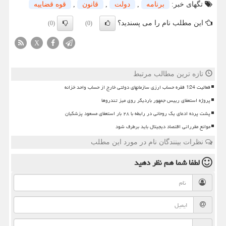
تگهای خبر:
برنامه
,
دولت
,
قانون
,
قوه قضاییه
این مطلب نام را می پسندید؟
(0)
(0)
X
تازه ترین مطالب مرتبط
فعالیت 124 فقره حساب ارزی سازمانهای دولتی خارج از حساب واحد خزانه
پروژه استعفای رییس جمهور باردیگر روی میز تندروها
پشت پرده ادعای یک روحانی در رابطه با ۲۸ بار استعفای مسعود پزشکیان
موانع مقرراتی اقتصاد دیجیتال باید برطرف شود
نظرات بینندگان نام در مورد این مطلب
لطفا شما هم
نظر دهید