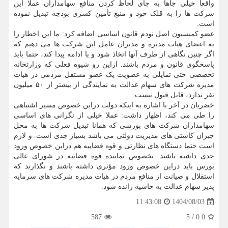
واقعا خیلی جاها به جای لحاظ کردن منافع سهامداران عملا این
شرکت ها را به قلک خود و منبع تأمین کسری بودجه تبدیل نموده
است.
عضو کمیسیون اصل نودم قانون اساسی اضافه کرد: ما این اخطار را
به اعضای هیات مدیره و مدیران عامل این شرکت ها می دهیم که
اگر چنین نگاهی از طرف آنها اتخاذ شود و یا ادامه پیدا کند، حتما باید
پاسخگوی قانون و مردم باشند. ازاین رو شیوه فعلی که وزارتخانه
تخصصی حتی تمایلی به عضویت یک عضو مستقل مردمی در هیات
مدیره شرکت های سهام عدالت به نمایندگی از بیشتر از ۵۰ میلیون
نفر ندارد، قابل قبول نیست.
خضریان در آخر با اشاره به اینکه دولت دراین خصوص مسیر اشتباهی
را طی می کند، اظهار داشت: عملا خیلی از نگرانی های اساسی
سهامداران شرکت های بورسی که همانا تبدیل شرکت ها به محل
جبران کاستی های مدیریت دولتی می باشد بسیار جدی است. و لازم
است حتما دستگاه های نظارتی و قوه قضاییه هم دراین خصوص ورود
جدی داشته باشند. بخصوص نماینده قوه قضاییه در شورای عالی
بورس باید دراین خصوص ورود مؤثری داشته باشند و نگذارند که
استقلال و صیانت از منافع مردم در هیات مدیره شرکت های سرمایه
پذیر سهام عدالت به حاشیه رانده شود.
1404/08/03
11:43:08
587
5
/
0.0