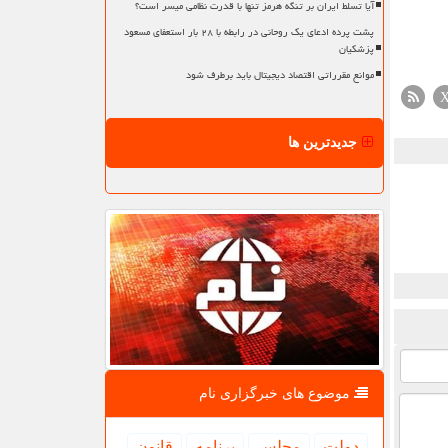
آیا تسلط ایران بر تنگه هرمز تنها با قدرت نظامی میسر است؟
پشت پرده ادعای یک روحانی در رابطه با ۲۸ بار استعفای مسعود
پزشکیان
موانع مقرراتی اقتصاد دیجیتال باید برطرف شود
جدیدترین ها
موضوع های خبرگزاری نام
دولت
مجلس
برنامه
قانون