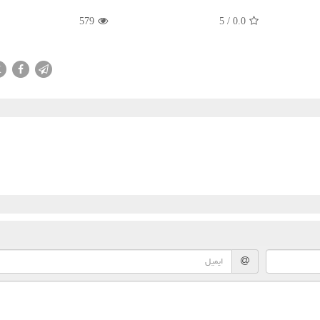
579
5
/
0.0
X