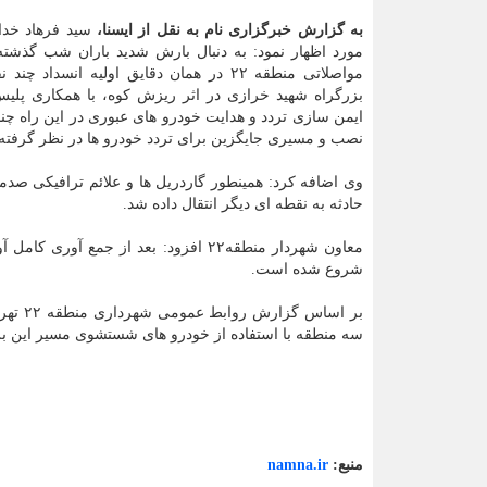
به گزارش خبرگزاری نام به نقل از ایسنا،
سید فرهاد خدا
مورد اظهار نمود: به دنبال بارش شدید باران شب گذشته
مواصلاتی منطقه ۲۲ در همان دقایق اولیه انسداد 
بزرگراه شهید خرازی در اثر ریزش کوه، با همکاری پلی
ایمن سازی تردد و هدایت خودرو های عبوری در این راه چ
نصب و مسیری جایگزین برای تردد خودرو ها در نظر گرفته
وی اضافه کرد: همینطور گاردریل ها و علائم ترافیکی صدم
حادثه به نقطه ای دیگر انتقال داده شد.
معاون شهردار منطقه۲۲ افزود: بعد از 
شروع شده است.
بر اساس گزارش روابط عمومی شهرداری منطقه ۲۲ تهران، خدابخشی اظهار داشت: با همکاری عوامل اجرایی معاونت
سه منطقه با استفاده از خودرو های شستشوی مسیر این ب
منبع:
namna.ir