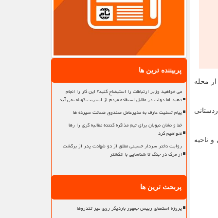
پربیننده ترین ها
از محله
می خواهید وزیر ارتباطات را استیضاح کنید؟ این کار را انجام
دهید اما دولت در مقابل استفاده مردم از اینترنت کوتاه نمی آید
اردستانی
پیام تسلیت عارف به مدیرعامل صندوق ضمانت سپرده ها
خط و نشان نبویان برای تیم مذاکره کننده مطالبه گری را رها
نخواهیم کرد
 ناحیه
روایت دختر سردار حسینی مطلق از دو شهادت پدر از برگشت
از مرگ در جنگ تا شناسایی با انگشتر
پربحث ترین ها
پروژه استعفای رییس جمهور باردیگر روی میز تندروها