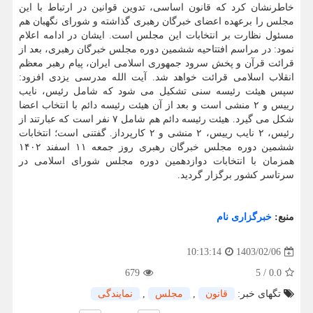
خاطرنشان کرد که قانون اساسی، تدوین قوانین در ارتباط با این
مجلس را برعهده اعضای خبرگان رهبری گذاشته و شورای نگهبان هم
مسئول نظارت بر انتخابات این مجلس است. ایشان در ادامه اعلام
نمود: در مراسم افتتاحیه ششمین دوره مجلس خبرگان رهبری، بعد از
قرائت قرآن و پخش سرود جمهوری اسلامی ایران، پیام رهبر معظم
انقلاب اسلامی قرائت خواهد شد. آیت الله مدرسی یزدی افزود:
سپس هیئت رئیسه سنی تشکیل می شود که شامل رئیس، نایب
رییس و ۲ منشی است و بعد از آن هیئت رئیسه دائم با انتخاب اعضا
شکل می گیرد. هیئت رئیسه دائم هم شامل ۷ نفر است که عبارتند از
رئیس، ۲ نایب رییس، ۲ منشی و ۲ کارپرداز. گفتنی است؛ انتخابات
ششمین دوره مجلس خبرگان رهبری روز جمعه ۱۱ اسفند ۱۴۰۲
همزمان با انتخابات دوازدهمین دوره مجلس شورای اسلامی در
سرتاسر کشور برگزار گردید.
منبع:
خبرگزاری نام
1403/02/06
10:13:14
679
5
/
0.0
تگهای خبر:
قانون
,
مجلس
,
نمایندگی