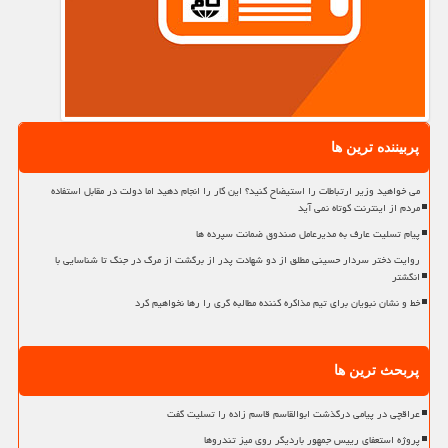
پربیننده ترین ها
می خواهید وزیر ارتباطات را استیضاح کنید؟ این کار را انجام دهید اما دولت در مقابل استفاده
مردم از اینترنت کوتاه نمی آید
پیام تسلیت عارف به مدیرعامل صندوق ضمانت سپرده ها
روایت دختر سردار حسینی مطلق از دو شهادت پدر از برگشت از مرگ در جنگ تا شناسایی با
انگشتر
خط و نشان نبویان برای تیم مذاکره کننده مطالبه گری را رها نخواهیم کرد
پربحث ترین ها
عراقچی در پیامی درگذشت ابوالقاسم قاسم زاده را تسلیت گفت
پروژه استعفای رییس جمهور باردیگر روی میز تندروها