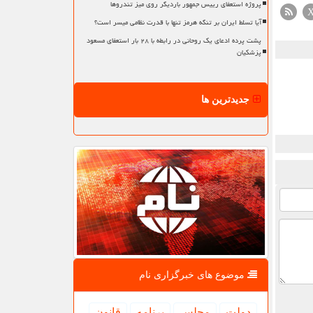
پروژه استعفای رییس جمهور باردیگر روی میز تندروها
آیا تسلط ایران بر تنگه هرمز تنها با قدرت نظامی میسر است؟
پشت پرده ادعای یک روحانی در رابطه با ۲۸ بار استعفای مسعود
پزشکیان
جدیدترین ها
موضوع های خبرگزاری نام
دولت
مجلس
برنامه
قانون