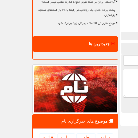
آیا تسلط ایران بر تنگه هرمز تنها با قدرت نظامی میسر است؟
پشت پرده ادعای یک روحانی در رابطه با ۲۸ بار استعفای مسعود
پزشکیان
موانع مقرراتی اقتصاد دیجیتال باید برطرف شود
جدیدترین ها
موضوع های خبرگزاری نام
دولت
مجلس
برنامه
قانون