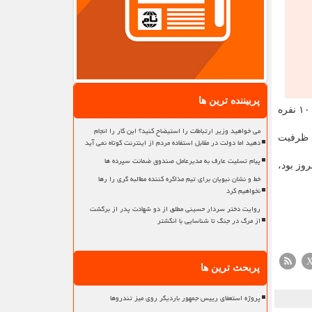
پربیننده ترین ها
تولید کاشی با حضور وزیر صمت بازدید کرده است، اظهار داشت: این واحد بعد از ۱۴ سال تعطیلی به چرخه تولید بازگشت و با اشتغال ۱۰۰ نفره
می خواهید وزیر ارتباطات را استیضاح کنید؟ این کار را انجام
د ظرفیت
دهید اما دولت در مقابل استفاده مردم از اینترنت کوتاه نمی آید
پیام تسلیت عارف به مدیرعامل صندوق ضمانت سپرده ها
وز بود،
خط و نشان نبویان برای تیم مذاکره کننده مطالبه گری را رها
نخواهیم کرد
روایت دختر سردار حسینی مطلق از دو شهادت پدر از برگشت
از مرگ در جنگ تا شناسایی با انگشتر
پربحث ترین ها
پروژه استعفای رییس جمهور باردیگر روی میز تندروها