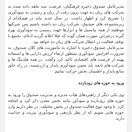
مدیرعامل صندوق ذخیره فرهنگیان، فرصت سه ماهه داده شده به
شرکت های زیان ده جهت برون رفت از زیان و رسیدن به سودآوری
را تصریح کرد و اظهار داشت: در سال جدید نباید در هیچکدام از
زیرمجموعه های صندوق، شرکت زیان ده داشته باشیم پس شرکتها
موظفند از همه پتانسیل ها و ابزارها جهت رسیدن به سودآوری بهره
گیرند درغیراین صورت همان گونه که قبلا اعلام گردید ادغام، تجمیع یا
توقف فعالیت در انتظار شرکت های زیان ده خواهد بود.
مدیرعامل صندوق ذخیره با اشاره به ماموریت های کلان صندوق، به
ضرورت افزایش سودآوری بمنظور ارتقاء ارزش دارایی ها و استفاده
بهینه از فرصت های اقتصادی تاکید کرد وگفت: در همه هلدینگ ها و
شرکت های تابعه باید ضمن سودآوری پایدار و ارزشمند، در راه خلق
منابع پایدار و اطمینان بخش حرکت نماییم.
ورود به حوزه های زودبازده
وی یکی دیگر از راهبردهای هیات مدیره و مدیریت صندوق را ورود به
حوزه های زودبازده و سودآور مانند بخش معدن ذکر کرد و اضافه
کرد: با وجود تنوع فعالیت صندوق در بخش مختلف، در نظر داریم وارد
حوزه هایی شویم که از نظر بازدهی و سودآوری مزیت و جذابیت
دارند.