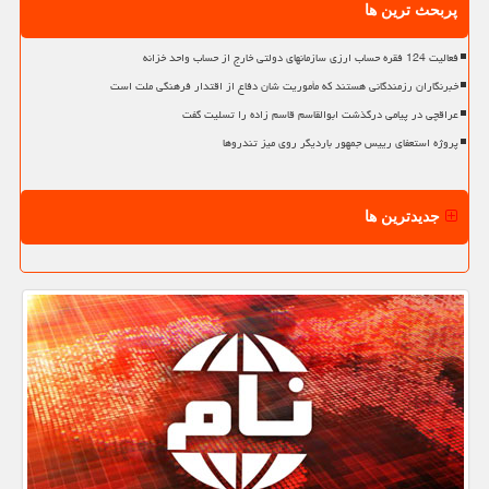
پربحث ترین ها
فعالیت 124 فقره حساب ارزی سازمانهای دولتی خارج از حساب واحد خزانه
خبرنگاران رزمندگانی هستند که مأموریت شان دفاع از اقتدار فرهنگی ملت است
عراقچی در پیامی درگذشت ابوالقاسم قاسم زاده را تسلیت گفت
پروژه استعفای رییس جمهور باردیگر روی میز تندروها
جدیدترین ها