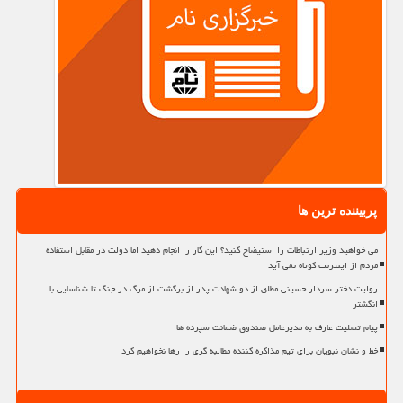
پربیننده ترین ها
می خواهید وزیر ارتباطات را استیضاح کنید؟ این کار را انجام دهید اما دولت در مقابل استفاده
مردم از اینترنت کوتاه نمی آید
روایت دختر سردار حسینی مطلق از دو شهادت پدر از برگشت از مرگ در جنگ تا شناسایی با
انگشتر
پیام تسلیت عارف به مدیرعامل صندوق ضمانت سپرده ها
خط و نشان نبویان برای تیم مذاکره کننده مطالبه گری را رها نخواهیم کرد