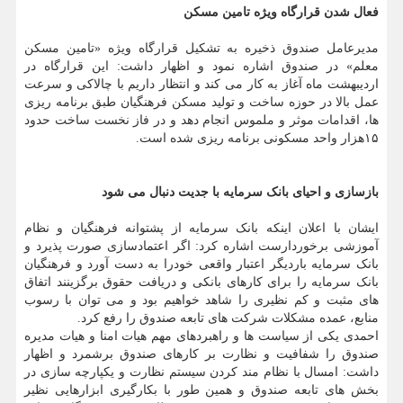
فعال شدن قرارگاه ویژه تامین مسکن
مدیرعامل صندوق ذخیره به تشکیل قرارگاه ویژه «تامین مسکن
معلم» در صندوق اشاره نمود و اظهار داشت: این قرارگاه در
اردیبهشت ماه آغاز به کار می کند و انتظار داریم با چالاکی و سرعت
عمل بالا در حوزه ساخت و تولید مسکن فرهنگیان طبق برنامه ریزی
ها، اقدامات موثر و ملموس انجام دهد و در فاز نخست ساخت حدود
۱۵هزار واحد مسکونی برنامه ریزی شده است.
بازسازی و احیای بانک سرمایه با جدیت دنبال می شود
ایشان با اعلان اینکه بانک سرمایه از پشتوانه فرهنگیان و نظام
آموزشی برخوردارست اشاره کرد: اگر اعتمادسازی صورت پذیرد و
بانک سرمایه باردیگر اعتبار واقعی خودرا به دست آورد و فرهنگیان
بانک سرمایه را برای کارهای بانکی و دریافت حقوق برگزینند اتفاق
های مثبت و کم نظیری را شاهد خواهیم بود و می توان با رسوب
منابع، عمده مشکلات شرکت های تابعه صندوق را رفع کرد.
احمدی یکی از سیاست ها و راهبردهای مهم هیات امنا و هیات مدیره
صندوق را شفافیت و نظارت بر کارهای صندوق برشمرد و اظهار
داشت: امسال با نظام مند کردن سیستم نظارت و یکپارچه سازی در
بخش های تابعه صندوق و همین طور با بکارگیری ابزارهایی نظیر