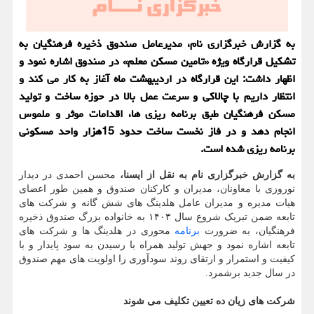
به گزارش خبرگزاری نام، مدیرعامل صندوق ذخیره فرهنگیان به
تشکیل قرارگاه ویژه «تامین مسکن معلم» در صندوق اشاره نمود و
اظهار داشت: این قرارگاه در اردیبهشت ماه آغاز به کار می کند و
انتظار داریم با چالاکی و سرعت عمل بالا در حوزه ساخت و تولید
مسکن فرهنگیان طبق برنامه ریزی ها، اقدامات موثر و ملموس
انجام دهد و در فاز نخست ساخت حدود 15هزار واحد مسکونی
برنامه ریزی شده است.
به گزارش خبرگزاری نام به نقل از ایسنا،
محسن احمدی در دیدار
نوروزی با معاونان، مدیران و کارکنان صندوق و همین طور اعضای
هیات مدیره و مدیران عامل هلدینگ های شش گانه و شرکت های
تابعه ضمن تبریک شروع سال ۱۴۰۳ به خانواده بزرگ صندوق ذخیره
فرهنگیان، به ضرورت
برنامه
محوری در هلدینگ ها و شرکت های
تابعه اشاره نمود و جهش تولید همراه با رسیدن به سود پایدار و با
کیفیت و استمرار و ارتقای روند سودآوری را اولویت های مهم صندوق
در سال جدید برشمرد.
شرکت های زیان ده تعیین تکلیف می شوند