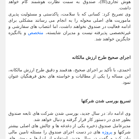
هوش تجاری(BI)، صندوق به سمت نظارت هوشمند گام خواهد
داشت.
وی تصریح کرد: کسانی که با سلامت، پاکدستی و مسئولیت پذیری
ماموریت های اصلی محوله را به انجام می رسانند مشکلی برای
ادامه فعالیت در صندوق نخواهند داشت، اما انتصاب های سفارشی و
غیرتخصصی پذیرفته نیست و مدیران شایسته،
متخصص
و باانگیزه
جایگزین خواهند شد.
اجرای صحیح طرح ارزش مالکانه
احمدی، با تأکید بر اجرای صحیح، هدفمند و دقیق طرح ارزش مالکانه،
این مساله را یکی از مطالبات و خواسته های بحق فرهنگیان عنوان
نمود.
تسریع بورسی شدن شرکتها
وی ادامه داد: در سال جدید، بورسی شدن شرکت های تابعه صندوق
بطور جدی در دستور کار قرار گرفته و دنبال خواهد شد.
مدیرعامل صندوق ذخیره یکی از دغدغه ها و چالش های اصلی بیشتر
شرکتها و
پروژه
های در دست اجرای صندوق را مسئله تامین مالی
بیان کرد و گفت در سال جدید، استفاده از ابزارها و روش های