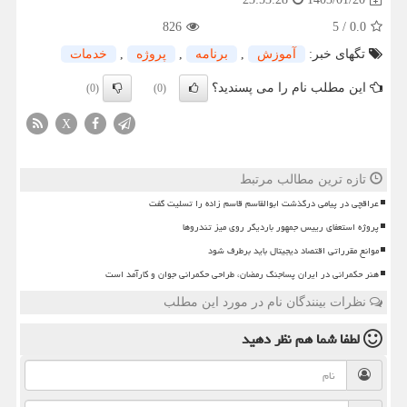
826
5
/
0.0
تگهای خبر:
آموزش
,
برنامه
,
پروژه
,
خدمات
این مطلب نام را می پسندید؟
(0)
(0)
X
تازه ترین مطالب مرتبط
عراقچی در پیامی درگذشت ابوالقاسم قاسم زاده را تسلیت گفت
پروژه استعفای رییس جمهور باردیگر روی میز تندروها
موانع مقرراتی اقتصاد دیجیتال باید برطرف شود
هنر حکمرانی در ایران پساجنگ رمضان، طراحی حکمرانی جوان و کارآمد است
نظرات بینندگان نام در مورد این مطلب
لطفا شما هم
نظر دهید