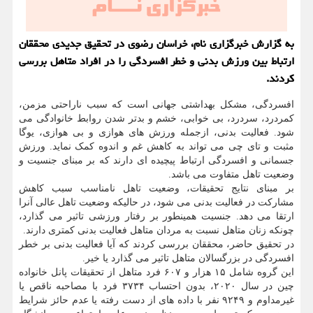
به گزارش خبرگزاری نام، خراسان رضوی در تحقیق جدیدی محققان
ارتباط بین ورزش بدنی و خطر افسردگی را در افراد متاهل بررسی
کردند.
افسردگی، مشکل بهداشتی جهانی است که سبب ناراحتی مزمن،
کمردرد، سردرد، بی خوابی، خشم و بدتر شدن روابط خانوادگی می
شود. فعالیت بدنی، ازجمله ورزش های هوازی و بی هوازی، یوگا
مثبت و تای چی می تواند به کاهش غم و اندوه کمک نماید. ورزش
جسمانی و افسردگی ارتباط پیچیده ای دارند که بر مبنای جنسیت و
وضعیت تاهل متفاوت می باشد.
بر مبنای نتایج تحقیقات، وضعیت تاهل نامناسب سبب کاهش
مشارکت در فعالیت بدنی می شود، در حالیکه وضعیت تاهل عالی آنرا
ارتقا می دهد. جنسیت همینطور بر رفتار ورزشی تاثیر می گذارد،
چونکه زنان متاهل نسبت به مردان متاهل فعالیت بدنی کمتری دارند.
در تحقیق حاضر، محققان بررسی کردند که آیا فعالیت بدنی بر خطر
افسردگی در بزرگسالان متاهل تاثیر می گذارد یا خیر.
این گروه شامل ۱۵ هزار و ۶۰۷ فرد متاهل از تحقیقات پانل خانواده
چین در سال ۲۰۲۰، بدون احتساب ۳۷۳۴ فرد با مصاحبه ناقص یا
غیرمداوم و ۹۲۴۹ نفر با داده های از دست رفته یا عدم حائز شرایط