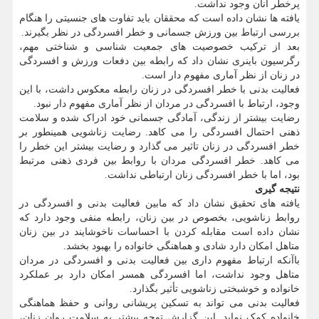
پرخطر آنان وجود نداشت.
یافته ها نشان داده است که محققان باید تفاوت های جنسیتی را هنگام
بررسی ارتباط بین ورزش جسمانی و خطر افسردگی در نظر بگیرند.
بعد از ترکیب خصوصیت های جمعیت شناسی و شناختی مهم،
رگرسیون باینری نشان داد که رابطه بین دفعات ورزش و افسردگی
در زنان از نظر آماری مفهوم دار است.
فعالیت بدنی با خطر افسردگی در زنان رابطه معکوس داشت، با این
وجود، ارتباط با افسردگی در مردان از نظر آماری مفهوم دار نبود.
رضایت بیشتر از زندگی، آمادگی جسمانی خود ادراک شده و سلامت
ذهنی احتمال افسردگی را می کاهد. رضایت زناشویی همینطور بر
خطر افسردگی در زنان تاثیر می گذارد و رضایت بیشتر این خطر را
می کاهد. خطر افسردگی مردان با روابط بین فردی ذهنی مرتبط
بود، اما با خطر افسردگی زنان ارتباطی نداشت.
نتیجه گیری
یافته های تحقیق نشان داد که مابین فعالیت بدنی و افسردگی در
روابط زناشویی، بخصوص در بین زنان، رابطه منفی وجود دارد که
نشان داده است مقابله کردن با احساسات ناخوشایند در بین زنان
متاهل امکان دارد شادی و هماهنگی خانواده را بهبود بخشد.
باآنکه ارتباط مفهوم داری بین فعالیت بدنی و افسردگی در مردان
متاهل وجود نداشت، اما افسردگی همسر امکان دارد بر عملکرد
خانواده و خوشبختی زناشویی تأثیر بگذارد.
فعالیت بدنی می تواند به تسکین پریشانی روانی و حفظ هماهنگی
خانواده کمک نماید. این گزارش توجه بیشتر به سلامت روان زنان،