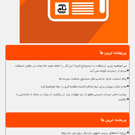
پربیننده ترین ها
می خواهید وزیر ارتباطات را استیضاح کنید؟ این کار را انجام دهید اما دولت در مقابل استفاده
مردم از اینترنت کوتاه نمی آید
پیام تسلیت عارف به مدیرعامل صندوق ضمانت سپرده ها
خط و نشان نبویان برای تیم مذاکره کننده مطالبه گری را رها نخواهیم کرد
روایت دختر سردار حسینی مطلق از دو شهادت پدر از برگشت از مرگ در جنگ تا شناسایی با
انگشتر
پربحث ترین ها
پروژه استعفای رییس جمهور باردیگر روی میز تندروها