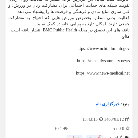
تقویت شبکه های حمایت اجتماعی برای مشارکت زنان در ورزش، و
غنی سازی منابع مادی و فرهنگی و فرصت ها را پیشنهاد می دهد.
فعالیت بدنی منظم، بخصوص ورزش هایی که احتیاج به مشارکت
جمعی دارند، امکان دارد به پویایی خانواده کمک نماید.
یافته های این تحقیق در مجله BMC Public Health انتشار یافته است.
منابع
https: //www.ncbi.nlm.nih.gov
https: //thedailysummary.news
https: //www.news-medical.net
منبع:
خبرگزاری نام
1403/01/12
13:43:13
674
5
/
0.0
تگهای خبر:
آزمون
,
زندان