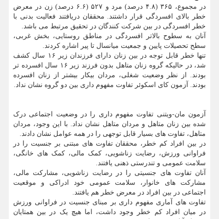
در مجموع، ۳۶۵ (۴.۸ درصد) مرد و ۵۲۷ (۶.۶ درصد) زن در معرض
خطر بالای افسردگی قرار داشتند. محققان دریافتند فعالیت بدنی با
خطر افسردگی در بین شرکت کنندگان در تحقیق مرتبط می باشد.
آنان به سطوح بالاتر افسردگی در مناطق روستایی، بخش غربی،
سطح تحصیلات پایین و جمعیت میانسال تا پیر اشاره کردند.
تنها خطر قابل توجه در بین زنان دارای فرزندان زیر ۱۶ سال کشف
شد، در حالیکه گروه زنان متاهل بدون فرزند زیر ۱۶ سال افسرده تر
بودند. از نظر وضعیت شغلی، مردان بیکار بیشتر از زنان افسرده
بودند. آزمون کای اسکوئر تفاوت مفهوم داری بین دو گروه نشان نداد.
آزمون مان-ویتنی تفاوت مفهوم داری را در وضعیت اجتماعی درک
شده بین زنان متاهل و مردان متاهل نشان نداد. با این وجود، مردان
متاهل، تفاوت های بسیار قابل توجهی را در همه عوامل نشان دادند.
در بین افراد کم خطر، محققان تفاوت های مبتنی بر جنسیت را در
فراوانی ورزش، رضایت زناشویی، کمک مالی، کمک های خانگی،
سلامت عمومی و تندرستی ذهنی یافتند.
آنان تفاوت های جنسیتی را در رضایت زناشویی، مشارکت مالی،
مشارکت های خانوار، سلامت عمومی خود ادراکی و موقعیت
اجتماعی در بین افراد در معرض خطر هم یافتند.
تفاوت های آماری مفهوم داری بر مبنای جنسیت در فراوانی ورزش
در میان افراد کم خطر وجود داشت، اما هیچ یک در بین همتایان