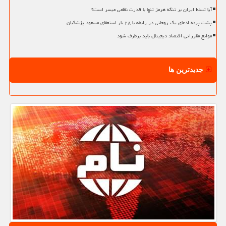
آیا تسلط ایران بر تنگه هرمز تنها با قدرت نظامی میسر است؟
پشت پرده ادعای یک روحانی در رابطه با ۲۸ بار استعفای مسعود پزشکیان
موانع مقرراتی اقتصاد دیجیتال باید برطرف شود
جدیدترین ها