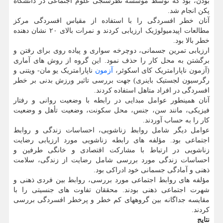
بودن، بود که توسط موسسه نظرسنجی علوم اجتماعی در دانشگاه
پکن انجام شد.
آنان خطر افسردگی را با استفاده از مقیاس افسردگی مرکز
مطالعات اپیدمیولوژیک ارزیابی کردند و نمرات بالای ۲۰ نشان دهنده
خطر بالا بود.
ارزیابی تمرین جسمانی، دوچرخه سواری و پیاده روی برای رفتن و
برگشتن به محل کار را حذف نمود. این گروه از روش های آماری
(آزمون ناپارامتریک کای اسکوئر،
آزمون
ناپارامتریک یو مان- ویتنی و
رگرسیون لجستیک باینری) جهت بررسی تاثیر ورزش بدنی بر خطر
افسردگی در افراد متاهل استفاده کردند.
آنان همینطور عوامل مبدایی در رابطه با وضعیت روانی و رفتار
فیزیکی، مانند سن، جنس، محل سکونت، وضعیت تأهل و وضعیت
کار را به حساب آوردند.
عوامل دیگر شامل روابط زناشویی، احساسات زندگی و روابط
اجتماعی بود. مؤلفه های رابطه زناشویی مورد ارزیابی رضایت
زناشویی در ارتباط با مشارکت اقتصادی و خانگی طرفین و
احساسات زندگی مورد بررسی شامل رضایت از زندگی، سلامت
ذهنی و آمادگی جسمانی خود ادراکی بود.
مؤلفه های روابط اجتماعی مورد بررسی، روابط بین فردی ذهنی و
شهرت اجتماعی ذهنی بودند. محققان تفاوت های جنسیتی را با
مقایسه جداگانه بین گروههای کم خطر و پرخطر افسردگی بررسی
کردند.
نتایج