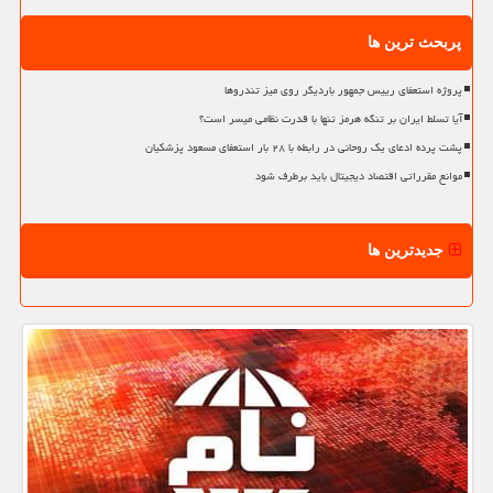
پربحث ترین ها
پروژه استعفای رییس جمهور باردیگر روی میز تندروها
آیا تسلط ایران بر تنگه هرمز تنها با قدرت نظامی میسر است؟
پشت پرده ادعای یک روحانی در رابطه با ۲۸ بار استعفای مسعود پزشکیان
موانع مقرراتی اقتصاد دیجیتال باید برطرف شود
جدیدترین ها