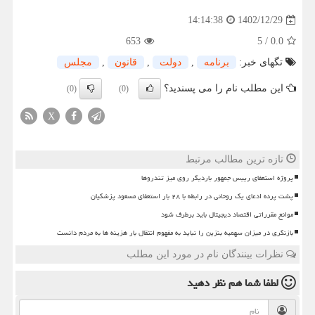
1402/12/29
14:14:38
653
5
/
0.0
تگهای خبر:
برنامه
,
دولت
,
قانون
,
مجلس
این مطلب نام را می پسندید؟
(0)
(0)
X
تازه ترین مطالب مرتبط
پروژه استعفای رییس جمهور باردیگر روی میز تندروها
پشت پرده ادعای یک روحانی در رابطه با ۲۸ بار استعفای مسعود پزشکیان
موانع مقرراتی اقتصاد دیجیتال باید برطرف شود
بازنگری در میزان سهمیه بنزین را نباید به مفهوم انتقال بار هزینه ها به مردم دانست
نظرات بینندگان نام در مورد این مطلب
لطفا شما هم
نظر دهید