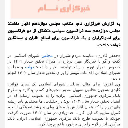
به گزارش خبرگزاری نام، منتخب مجلس دوازدهم اظهار داشت:
مجلس دوازدهم سه فراکسیون سیاسی متشکل از دو فراکسیون
برای اصولگرایان و یک فراکسیون برای اصلاح طلبان و مستقلین
خواهد داشت.
«جعفر قادری» نماینده مردم شیراز در
مجلس
شورای اسلامی در
گفت و گو با خبرنگار مهر، درباره ی میزان تحقق شعار ۱۴۰۲ در
خصوص «مهار تورم و رشد تولید»، اظهار داشت:
دولت
و مجلس
شورای اسلامی اقدامات مهمی را برای تحقق شعار سال ۱۴۰۲ انجام
دادند.
وی افزود: برای مثال، مجلس شورای اسلامی یک سری قوانین
کلیدی همچون «قانون تسهیل صدور مجوزهای کسب و کار» و «طرح
بانک مرکزی جمهوری اسلامی ایران» را به تصویب رساند که در
امتداد تحقق شعار سال ۱۴۰۲ بود؛ در حقیقت، ما معتقدیم باید ریشه
های تورم را که همان افزایش پایه های پولی و رشد نقدینگی است،
کنترل نماییم که این کار تا حد زیادی در سال ۱۴۰۲ صورت گرفت
چونکه با تصویب طرح بانک مرکزی جمهوری اسلامی ایران، بانک
مرکزی ابزار لازم را برای برخورد با تورم پیدا کرد.