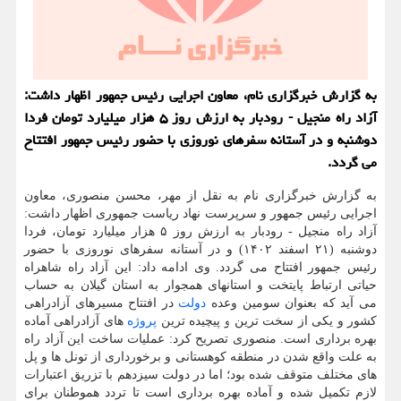
به گزارش خبرگزاری نام، معاون اجرایی رئیس جمهور اظهار داشت:
آزاد راه منجیل - رودبار به ارزش روز ۵ هزار میلیارد تومان فردا
دوشنبه و در آستانه سفرهای نوروزی با حضور رئیس جمهور افتتاح
می گردد.
به گزارش خبرگزاری نام به نقل از مهر، محسن منصوری، معاون
اجرایی رئیس جمهور و سرپرست نهاد ریاست جمهوری اظهار داشت:
آزاد راه منجیل - رودبار به ارزش روز ۵ هزار میلیارد تومان، فردا
دوشنبه (۲۱ اسفند ۱۴۰۲) و در آستانه سفرهای نوروزی با حضور
رئیس جمهور افتتاح می گردد. وی ادامه داد: این آزاد راه شاهراه
حیاتی ارتباط پایتخت و استانهای همجوار به استان گیلان به حساب
می آید که بعنوان سومین وعده
دولت
در افتتاح مسیرهای آزادراهی
کشور و یکی از سخت ترین و پیچیده ترین
پروژه
های آزادراهی آماده
بهره برداری است. منصوری تصریح کرد: عملیات ساخت این آزاد راه
به علت واقع شدن در منطقه کوهستانی و برخورداری از تونل ها و پل
های مختلف متوقف شده بود؛ اما در دولت سیزدهم با تزریق اعتبارات
لازم تکمیل شده و آماده بهره برداری است تا تردد هموطنان برای