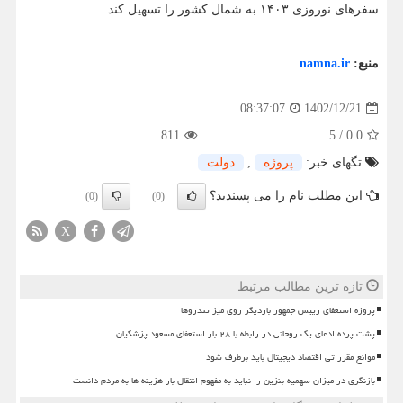
سفرهای نوروزی ۱۴۰۳ به شمال کشور را تسهیل کند.
منبع:
namna.ir
1402/12/21
08:37:07
811
5
/
0.0
تگهای خبر:
پروژه
,
دولت
این مطلب نام را می پسندید؟
(0)
(0)
X
تازه ترین مطالب مرتبط
پروژه استعفای رییس جمهور باردیگر روی میز تندروها
پشت پرده ادعای یک روحانی در رابطه با ۲۸ بار استعفای مسعود پزشکیان
موانع مقرراتی اقتصاد دیجیتال باید برطرف شود
بازنگری در میزان سهمیه بنزین را نباید به مفهوم انتقال بار هزینه ها به مردم دانست