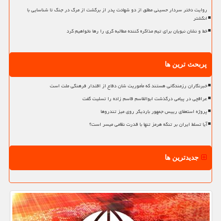
روایت دختر سردار حسینی مطلق از دو شهادت پدر از برگشت از مرگ در جنگ تا شناسایی با
انگشتر
خط و نشان نبویان برای تیم مذاکره کننده مطالبه گری را رها نخواهیم کرد
پربحث ترین ها
خبرنگاران رزمندگانی هستند که مأموریت شان دفاع از اقتدار فرهنگی ملت است
عراقچی در پیامی درگذشت ابوالقاسم قاسم زاده را تسلیت گفت
پروژه استعفای رییس جمهور باردیگر روی میز تندروها
آیا تسلط ایران بر تنگه هرمز تنها با قدرت نظامی میسر است؟
جدیدترین ها