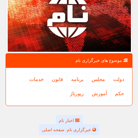
موضوع های خبرگزاری نام
دولت
مجلس
برنامه
قانون
خدمات
حكم
آموزش
رپورتاژ
اخبار نام
خبرگزاری نام: صفحه اصلی