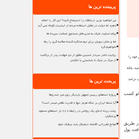
پربیننده ترین ها
می خواهید وزیر ارتباطات را استیضاح کنید؟ این کار را انجام
دهید اما دولت در مقابل استفاده مردم از اینترنت کوتاه نمی آید
پیام تسلیت عارف به مدیرعامل صندوق ضمانت سپرده ها
خط و نشان نبویان برای تیم مذاکره کننده مطالبه گری را رها
نخواهیم کرد
روایت دختر سردار حسینی مطلق از دو شهادت پدر از برگشت
 خود را
از مرگ در جنگ تا شناسایی با انگشتر
ید، بلکه
ب درامد
پربحث ترین ها
دئو کسب
پروژه استعفای رییس جمهور باردیگر روی میز تندروها
آیا تسلط ایران بر تنگه هرمز تنها با قدرت نظامی میسر است؟
پشت پرده ادعای یک روحانی در رابطه با ۲۸ بار استعفای مسعود
پزشکیان
موانع مقرراتی اقتصاد دیجیتال باید برطرف شود
از طریق
افت پول