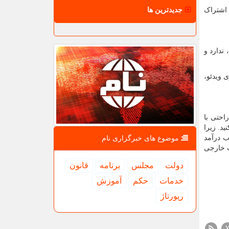
جدیدترین ها
 اشتراک
ندارد و
 ویدئو،
احتی با
د. زیرا
ب درآمد
موضوع های خبرگزاری نام
ت خارجی
دولت
مجلس
برنامه
قانون
خدمات
حكم
آموزش
رپورتاژ