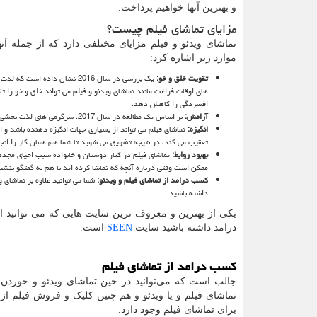
و بهترین آنها خواهیم پرداخت.
مزایای تماشای فیلم چیست؟
تماشای ویدئو و فیلم مزایای مختلفی دارد که از جمله آنه
موارد زیر اشاره کرد:
تقویت خلق و خو:
یک بررسی در سال 2016 نشان داده است 
های اوقات فراغت مانند تماشای ویدئو و فیلم می تواند خلق و خو را تق
افسردگی را کاهش دهد.
آرامش:
بر اساس یک مطالعه در سال 2017، سرگرمی های لذت بخشی همچون تماشای ویدئو و اشتراک گذاری آن با دیگران می تواند باعث استراحت و آرامش در فرد شوند.
انگیزه:
تماشای فیلم می تواند از بسیاری جهات انگیزه دهنده باشد و ا
تعقیب می کند، در نتیجه تشویق می شوید تا شما هم همان کار را انج
بهبود روابط:
تماشای فیلم در کنار دوستان و خانواده سبب احیای مجدد ر
ممکن است وقتی درباره آنچه که تماشا کرده ‌اید با هم به گفتگو بنش
کسب درامد از تماشای فیلم و ویدئو:
شما می توانید علاوه بر تماشای و
داشته باشید.
یکی از بهترین و معروف ترین سایت هایی که می توانید 
درامد داشته باشید سایت
SEEN
است.
کسب درامد از تماشای فیلم
جالب است که می‌توانید در حین تماشای ویدئو و خوردن 
تماشای فیلم و یا ویدئو و هم چنین کلیک و فروش فیلم از
برای تماشای فیلم وجود دارد.