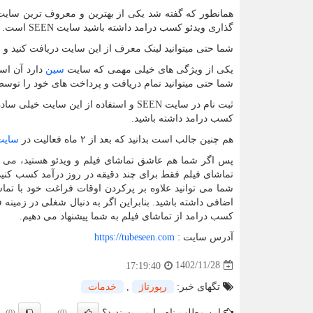
همانطور که گفته شد یکی از بهترین و معروف ترین سایت 
گذاری ویدئو کسب درامد داشته باشید سایت
SEEN
است.
شما حتی میتوانید لینک معرف از این سایت دریافت کنید و 
یکی از ویژگی های خیلی مهمی که سایت
سین
دارد آن است
شما حتی میتوانید تمام دریافت و پرداخت های خود را توسط 
ثبت نام در سایت
SEEN
و استفاده از این سایت خیلی ساده 
کسب درامد داشته باشید.
هم چنین جالب است بدانید که بعد از ۲ ماه فعالیت در
سایت
پس اگر شما هم عاشق تماشای فیلم و ویدئو هستید، می توا
تماشای فیلم فقط برای چند دقیقه در روز درآمد کسب کنید
شما می توانید علاوه بر پرکردن اوقات فراغت خود با تما
اضافی داشته باشید. بنابراین اگر به دنبال شغلی در زمینه 
کسب درامد از تماشای فیلم به شما پیشنهاد می دهیم.
آدرس سایت :
https://tubeseen.com
1402/11/28
17:19:40
تگهای خبر:
رپورتاژ
,
خدمات
این مطلب نام را می پسندید؟