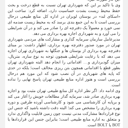
وی با تاکید بر این که شهرداری تهران نسبت به قطع درخت و بحث
حفظ محیط زیست بشدت حساسیت دارد، اضافه کرد: ساخت این
«اسکای لند» در بوستان لویزان در اداره کل منابع طبیعی درحال
بررسی است تا به این جمع بندی برسد که به محیط زیست صدمه ای
نمی خورد و معمولاً یک دفترچه ای را صادر می کند و در آن شرایطی
را می آورد و به شهرداری اجازه بهره برداری می دهد.
مدیرعامل سازمان سرمایه گذاری و مشارکت های مردمی شهرداری
تهران در مورد صدور دفترچه بهره برداری، اظهار داشت: بر مبنای
دفترچه بهره برداری از بوستان ها و جنگلها به شهرداری تهران اجازه
می دهد که با رعایت شرایطی همچون توجه به نوع سازه، متریال،
میزان گودبرداری و.... اقداماتی را انجام دهد البته شهرداری تهران
بطور قطع با اقداماتی همچون بتن ریزی مخالف است؛ بلکه در حدی
که پایه های شهربازی در آن نصب شود که این مورد هم درحال
بررسی است و هنوز اداره منابع طبیعی تهران پاسخ نهایی را نداده
است.
وی ادامه داد: اگر نظر اداره کل منابع طبیعی تهران مثبت بود و اجازه
بهره برداری صادر شد، سرمایه گذار مطالعات خویش را آغاز می کند
و برپایه آن کارشناسی می شود و کارشناسی آورده طرفین و دوره
بهره برداری را مشخص می کند؛ البته دقت داشته باشید که جنس این
نوع قراردادها مشارکت مدنی نیست چون زمین قابلیت واگذاری ندارد
و متعلق به اداره منابع طبیعی است؛ بنابراین جنس این قراردادها یا
BOT یا BOLT است.