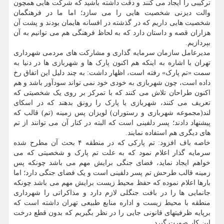
ترکیبی را ایجاد می کنند و دقت داشته باشید که شرکت هایی همچون
والت دیزنی شخصیت هایی را می سازد؛ اما ما در فرهنگمان
شخصیت هایی داریم که در گذشته در افسانه هایمان بودند و پشت آن
هزاران قصه و داستان دارد که به لحاظ فرهنگی هم می توانیم به آن
بپردازیم.
مدیرعامل سازمان سرمایه گذاری و مشارکت های مردمی شهرداری
تهران با اشاره به اینکه هم اکنون پارک ها و شهربازی ها در دنیا به
سمت «تم پارک» رفته است، اظهار داشت: به چند دلیل این اتفاق رخ
داده است، چون شهربازی به خودی خود نمی تواند سودآور باشد و هم
اکنون طراحان تلاش می کنند که با تمرکز بر روی یک شخصیتی که
تعریف می کنند، شهربازی یا پارک را رونق بدهند که در اسکای
لند(مجموعه شهربازی و رستوران) لویزان پس زمینه (تم) قالب که
پیشنهاد دادند؛ پسر دلفینی است که البته در کنار آن می توانند از تم
های دیگری هم استفاده نمایند.
خاصه باف افزود: تم پارکی که در منطقه ۴ بحث آن مطرح شده
سرمایه گذار اعلام نمود که به علت تم پارک و شخصیتی که می
خواهم ایجاد نماید، فضای جنگی برایش مهم می باشد چونکه پس
زمینه قالب طرحش تم پسر دلفینی است و یک فضای جنگی دارد؛ اما
بارها اعلام نموده که حفظ محیط زیست برایش مهم می باشد چونکه
جانمایی ها را در بافت جنگلی لازم دارد و مذاکراتی را شهرداری
منطقه با محیط زیست و اداره منابع طبیعی تهران داشته است که
برپایه ظرفیتهای قانونی جایی را در نظر بگیریم که بدون قطع درخت
این کار صورت گیرد.