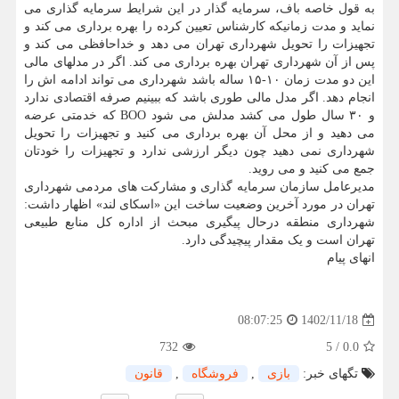
به قول خاصه باف، سرمایه گذار در این شرایط سرمایه گذاری می
نماید و مدت زمانیکه کارشناس تعیین کرده را بهره برداری می کند و
تجهیزات را تحویل شهرداری تهران می دهد و خداحافظی می کند و
پس از آن شهرداری تهران بهره برداری می کند. اگر در مدلهای مالی
این دو مدت زمان ۱۰-۱۵ ساله باشد شهرداری می تواند ادامه اش را
انجام دهد. اگر مدل مالی طوری باشد که ببینیم صرفه اقتصادی ندارد
و ۳۰ سال طول می کشد مدلش می شود BOO که خدمتی عرضه
می دهید و از محل آن بهره برداری می کنید و تجهیزات را تحویل
شهرداری نمی دهید چون دیگر ارزشی ندارد و تجهیزات را خودتان
جمع می کنید و می روید.
مدیرعامل سازمان سرمایه گذاری و مشارکت های مردمی شهرداری
تهران در مورد آخرین وضعیت ساخت این «اسکای لند» اظهار داشت:
شهرداری منطقه درحال پیگیری مبحث از اداره کل منابع طبیعی
تهران است و یک مقدار پیچیدگی دارد.
انهای پیام
1402/11/18
08:07:25
732
5
/
0.0
تگهای خبر:
بازی
,
فروشگاه
,
قانون