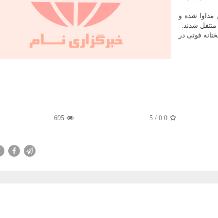
مداوا شده و
 منتقل شدند.
تانه فوتی در
695
5
/
0.0
X