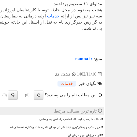
مداوای ۱۱ مصدوم پرداختند.
هشت مصدوم در محل حادثه توسط کارشناسان اورژانس 
سه نفر نیز پس از ارائه
خدمات
اولیه درمانی به بیمارستان
به گزارش خبرگزاری نام به نقل از ایسنا، این حادثه خوشبخ
پی نداشت.
منبع:
namna.ir
1402/11/16
22:26:52
تگهای خبر:
خدمات
این مطلب نام را می پسندید؟
(0)
(0)
تازه ترین مطالب مرتبط
حملات شبانه به ایستگاه انشعاب راه آهن بندرعباس
مجوز جذب و به کارگیری ۱۳۸ نفر در میدان نفتی خشت و کنارتخته صادر شد
انواع ریزش مو و درمان آن