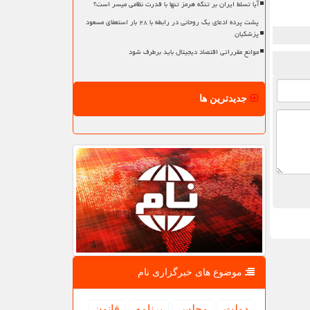
آیا تسلط ایران بر تنگه هرمز تنها با قدرت نظامی میسر است؟
پشت پرده ادعای یک روحانی در رابطه با ۲۸ بار استعفای مسعود
پزشکیان
موانع مقرراتی اقتصاد دیجیتال باید برطرف شود
جدیدترین ها
موضوع های خبرگزاری نام
دولت
مجلس
برنامه
قانون