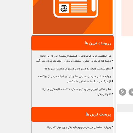
پربیننده ترین ها
می خواهید وزیر ارتباطات را استیضاح کنید؟ این کار را انجام
دهید اما دولت در مقابل استفاده مردم از اینترنت کوتاه نمی آید
پیام تسلیت عارف به مدیرعامل صندوق ضمانت سپرده ها
روایت دختر سردار حسینی مطلق از دو شهادت پدر از برگشت
از مرگ در جنگ تا شناسایی با انگشتر
خط و نشان نبویان برای تیم مذاکره کننده مطالبه گری را رها
نخواهیم کرد
پربحث ترین ها
پروژه استعفای رییس جمهور باردیگر روی میز تندروها