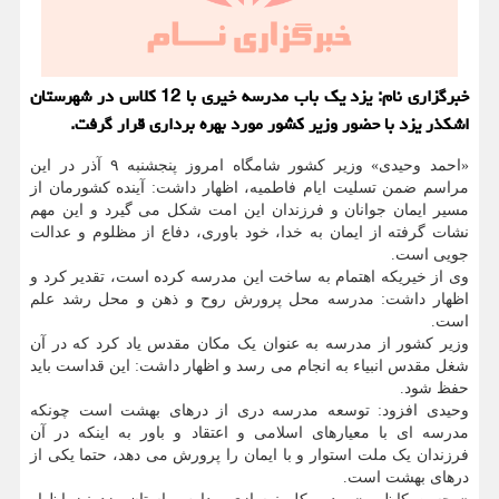
خبرگزاری نام: یزد یک باب مدرسه خیری با 12 کلاس در شهرستان
اشکذر یزد با حضور وزیر کشور مورد بهره برداری قرار گرفت.
«احمد وحیدی» وزیر کشور شامگاه امروز پنجشنبه ۹ آذر در این
مراسم ضمن تسلیت ایام فاطمیه، اظهار داشت: آینده کشورمان از
مسیر ایمان جوانان و فرزندان این امت شکل می گیرد و این مهم
نشات گرفته از ایمان به خدا، خود باوری، دفاع از مظلوم و عدالت
جویی است.
وی از خیریکه اهتمام به ساخت این مدرسه کرده است، تقدیر کرد و
اظهار داشت: مدرسه محل پرورش روح و ذهن و محل رشد علم
است.
وزیر کشور از مدرسه به عنوان یک مکان مقدس یاد کرد که در آن
شغل مقدس انبیاء به انجام می رسد و اظهار داشت: این قداست باید
حفظ شود.
وحیدی افزود: توسعه مدرسه دری از درهای بهشت است چونکه
مدرسه ای با معیارهای اسلامی و اعتقاد و باور به اینکه در آن
فرزندان یک ملت استوار و با ایمان را پرورش می دهد، حتما یکی از
درهای بهشت است.