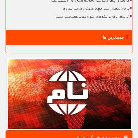
عراقچی در پیامی درگذشت ابوالقاسم قاسم زاده را تسلیت گفت
پروژه استعفای رییس جمهور باردیگر روی میز تندروها
آیا تسلط ایران بر تنگه هرمز تنها با قدرت نظامی میسر است؟
جدیدترین ها
موضوع های خبرگزاری نام