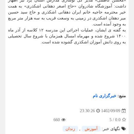
«محسن کاظمی» مدیر کل نوسازی مدارس استان یزد نیز اظهار
داشت: آموزشگاه شادروان «حاج اصغر دهقانی اشکذری» به همت
خیر محترمه حاجیه خانم ایران دهقانی اشکذری و حاج سید حسین
میر دهقان اشکذری در زمینی به وسعت قریب به سه هزار متر مربع
به وجود آمده است.
به گفته ی ایشان، عملیات اجرائی این مدرسه ۱۲ کلاسه از آذر ماه
۱۴۰۰ شروع شده و مهرماه امسال همزمان با شروع سال تحصیلی
به روی دانش آموزان اشکذری گشوده شده است.
منبع:
خبرگزاری نام
1402/09/09
23:30:26
660
5
/
0.0
تگهای خبر:
آموزش
,
زندان