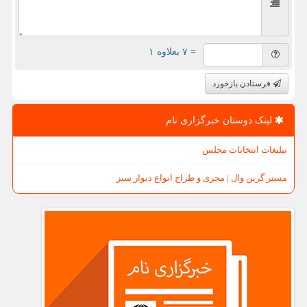
= ۷ بعلاوه ۱
فرستادن بازخورد
لینک دوستان خبرگزاری نام
تبلیغات انتخابات مجلس
مستر گرین وال | مجری و طراح انواع دیوار سبز