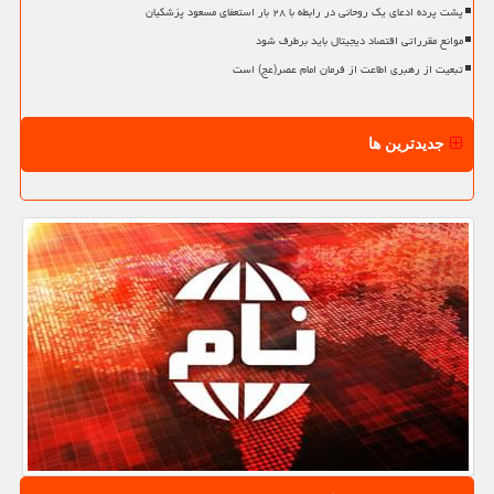
پشت پرده ادعای یک روحانی در رابطه با ۲۸ بار استعفای مسعود پزشکیان
موانع مقرراتی اقتصاد دیجیتال باید برطرف شود
تبعیت از رهبری اطاعت از فرمان امام عصر(عج) است
جدیدترین ها