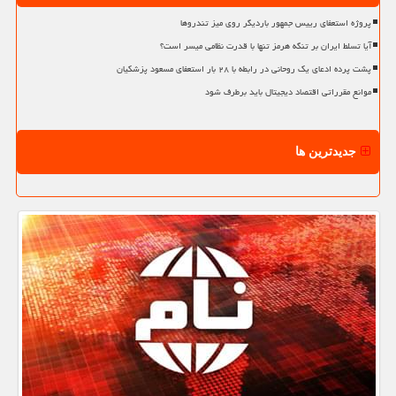
پروژه استعفای رییس جمهور باردیگر روی میز تندروها
آیا تسلط ایران بر تنگه هرمز تنها با قدرت نظامی میسر است؟
پشت پرده ادعای یک روحانی در رابطه با ۲۸ بار استعفای مسعود پزشکیان
موانع مقرراتی اقتصاد دیجیتال باید برطرف شود
جدیدترین ها