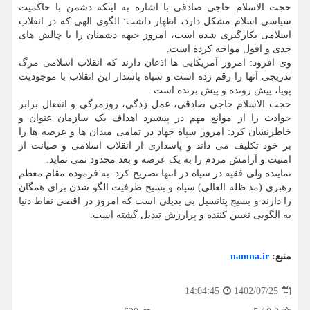
حجت الاسلام حاجی صادقی با اشاره به اینکه دشمن با حاکمیت
سیاسی اسلام مشکل دارد، اظهار داشت: الگوی الهی که در انقلاب
اسلامی بکارگیری شده است، امروز جبهه دشمنان را با چالش های
جدی و افول مواجه کرده است.
وی افزود: امروز آمریکایی ها اذعان دارند که انقلاب اسلامی مرگ
تدریجی آنها را رقم زده است و سپاه پاسدار این انقلاب با موجودیت
پویا، پیش رونده و پیش برنده است.
حجت الاسلام حاجی صادقی، عمل زدگی، روزمرگی و انفعال برابر
حوادث را از موانع مهم در پیشبرد اهداف یک سازمان عنوان و
خاطرنشان کرد: امروز سپاه جهاد در تمامی میدان ها و عرصه ها را
بر خود تکلیف می داند و پاسداری از انقلاب اسلامی و صیانت از
امنیت و آرامش مردم را به یک عرصه و بعد محدود نمی نماید.
نماینده ولی فقیه در سپاه در انتها تصریح کرد: به فرموده مقام معظم
رهبری (مد ظله العالی) سپاه و بسیج ظرفیت الگو شدن برای همگان
را دارند و بسیج پتانسیل بی بدیلی است که امروز در اقصی نقاط دنیا
به الگویی تعیین کننده و پرارزش تبدیل گشته است.
منبع:
namna.ir
1402/07/25
14:04:45