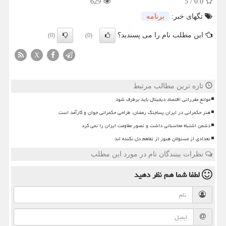
629
5
/
0.0
تگهای خبر:
برنامه
این مطلب نام را می پسندید؟
(0)
(0)
X
تازه ترین مطالب مرتبط
موانع مقرراتی اقتصاد دیجیتال باید برطرف شود
هنر حکمرانی در ایران پساجنگ رمضان، طراحی حکمرانی جوان و کارآمد است
دشمن اشتباه محاسباتی داشت و تصور مقاومت ایران را نمی کرد
تعدادی از مسئولان هنوز از تفاهم دل نکنده اند
نظرات بینندگان نام در مورد این مطلب
لطفا شما هم
نظر دهید