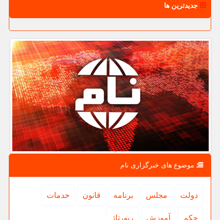
جدیدترین ها
موضوع های خبرگزاری نام
دولت
مجلس
برنامه
قانون
خدمات
حكم
آموزش
رپورتاژ