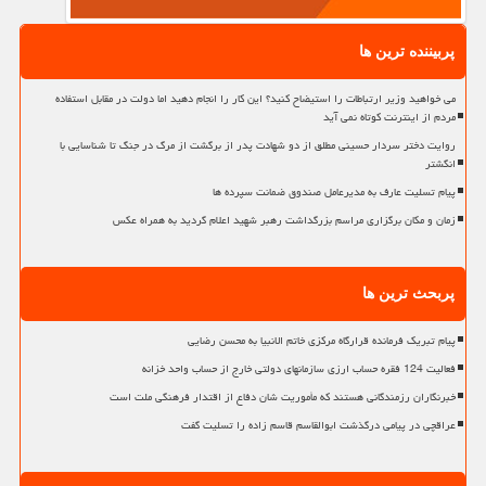
پربیننده ترین ها
می خواهید وزیر ارتباطات را استیضاح کنید؟ این کار را انجام دهید اما دولت در مقابل استفاده
مردم از اینترنت کوتاه نمی آید
روایت دختر سردار حسینی مطلق از دو شهادت پدر از برگشت از مرگ در جنگ تا شناسایی با
انگشتر
پیام تسلیت عارف به مدیرعامل صندوق ضمانت سپرده ها
زمان و مکان برگزاری مراسم بزرگداشت رهبر شهید اعلام گردید به همراه عکس
پربحث ترین ها
پیام تبریک فرمانده قرارگاه مرکزی خاتم الانبیا به محسن رضایی
فعالیت 124 فقره حساب ارزی سازمانهای دولتی خارج از حساب واحد خزانه
خبرنگاران رزمندگانی هستند که مأموریت شان دفاع از اقتدار فرهنگی ملت است
عراقچی در پیامی درگذشت ابوالقاسم قاسم زاده را تسلیت گفت