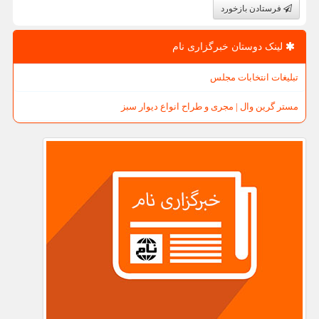
فرستادن بازخورد
لینک دوستان خبرگزاری نام
تبلیغات انتخابات مجلس
مستر گرین وال | مجری و طراح انواع دیوار سبز