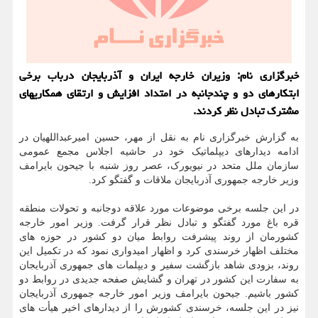
خبرگزاری نام: وزیران خارجه ایران و آذربایجان درباب برخی
ابتکارهای دو و چندجانبه در امتداد افزایش و ارتقای همکاریهای
مشترک تبادل نظر کردند.
به گزارش خبرگزاری نام به نقل از مهر، حسین امیرعبداللهیان در
ادامه دیدارهای دیپلماتیک خود در حاشیه اجلاس مجمع عمومی
سازمان ملل متحد در نیویورک، عصر روز شنبه با جیحون بایرامف
وزیر خارجه جمهوری آذربایجان ملاقات و گفتگو کرد.
در این جلسه برخی موضوعات مورد علاقه دوجانبه و تحولات منطقه
قره باغ مورد گفتگو و تبادل نظر قرار گرفت. وزیر امور خارجه
کشورمان از روند پیشرفت روابط میان دو کشور در حوزه های
مختلف اظهار خرسندی کرد و اظهار امیدواری نمود که در تکمیل این
روند، بزودی شاهد بازگشت سفیر و دیپلمات های جمهوری آذربایجان
به سفارت این کشور در تهران و گشایش صفحه جدیدی در روابط دو
کشور باشیم. جیحون بایرامف وزیر امور خارجه جمهوری آذربایجان
نیز در این جلسه، خرسندی کشورش را از دیدارهای اخیر هیأت های