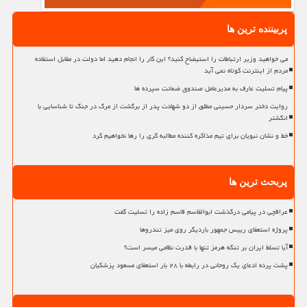
پربیننده ترین ها
می خواهید وزیر ارتباطات را استیضاح کنید؟ این کار را انجام دهید اما دولت در مقابل استفاده
مردم از اینترنت کوتاه نمی آید
پیام تسلیت عارف به مدیرعامل صندوق ضمانت سپرده ها
روایت دختر سردار حسینی مطلق از دو شهادت پدر از برگشت از مرگ در جنگ تا شناسایی با
انگشتر
خط و نشان نبویان برای تیم مذاکره کننده مطالبه گری را رها نخواهیم کرد
پربحث ترین ها
عراقچی در پیامی درگذشت ابوالقاسم قاسم زاده را تسلیت گفت
پروژه استعفای رییس جمهور باردیگر روی میز تندروها
آیا تسلط ایران بر تنگه هرمز تنها با قدرت نظامی میسر است؟
پشت پرده ادعای یک روحانی در رابطه با ۲۸ بار استعفای مسعود پزشکیان