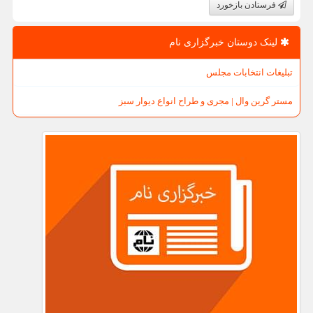
فرستادن بازخورد
لینک دوستان خبرگزاری نام
تبلیغات انتخابات مجلس
مستر گرین وال | مجری و طراح انواع دیوار سبز