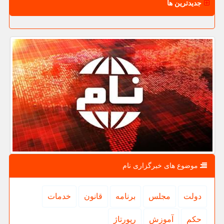
جدیدترین ها
موضوع های خبرگزاری نام
دولت
مجلس
برنامه
قانون
خدمات
حكم
آموزش
رپورتاژ