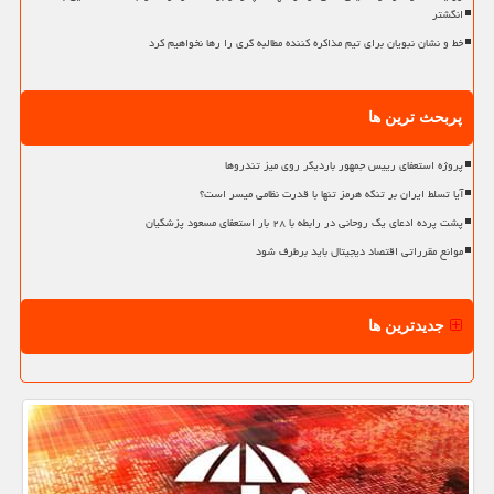
انگشتر
خط و نشان نبویان برای تیم مذاکره کننده مطالبه گری را رها نخواهیم کرد
پربحث ترین ها
پروژه استعفای رییس جمهور باردیگر روی میز تندروها
آیا تسلط ایران بر تنگه هرمز تنها با قدرت نظامی میسر است؟
پشت پرده ادعای یک روحانی در رابطه با ۲۸ بار استعفای مسعود پزشکیان
موانع مقرراتی اقتصاد دیجیتال باید برطرف شود
جدیدترین ها