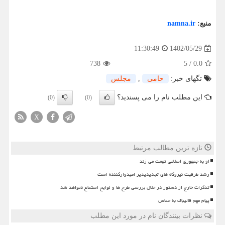
منبع:
namna.ir
1402/05/29
11:30:49
738
5
/
0.0
تگهای خبر:
حامی
,
مجلس
این مطلب نام را می پسندید؟
(0)
(0)
X
تازه ترین مطالب مرتبط
او به جمهوری اسلامی تهمت می زند
رشد ظرفیت نیروگاه های تجدیدپذیر امیدوارکننده است
تذکرات خارج از دستور در خلال بررسی طرح ها و لوایح استماع نخواهد شد
پیام مهم قالیباف به حماس
نظرات بینندگان نام در مورد این مطلب