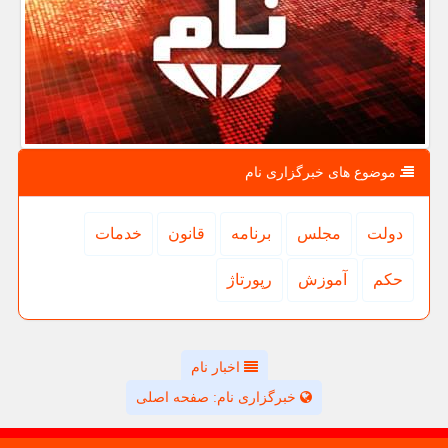
موضوع های خبرگزاری نام
دولت
مجلس
برنامه
قانون
خدمات
حكم
آموزش
رپورتاژ
اخبار نام
خبرگزاری نام: صفحه اصلی