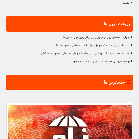
انگشتر
پربحث ترین ها
پروژه استعفای رییس جمهور باردیگر روی میز تندروها
آیا تسلط ایران بر تنگه هرمز تنها با قدرت نظامی میسر است؟
پشت پرده ادعای یک روحانی در رابطه با ۲۸ بار استعفای مسعود پزشکیان
موانع مقرراتی اقتصاد دیجیتال باید برطرف شود
جدیدترین ها