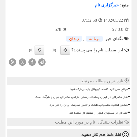
منبع:
خبرگزاری نام
1402/05/22
07:32:58
578
5
/
0.0
تگهای خبر:
برنامه
,
زندان
این مطلب نام را می پسندید؟
(0)
(0)
X
تازه ترین مطالب مرتبط
موانع مقرراتی اقتصاد دیجیتال باید برطرف شود
هنر حکمرانی در ایران پساجنگ رمضان، طراحی حکمرانی جوان و کارآمد است
دشمن اشتباه محاسباتی داشت و تصور مقاومت ایران را نمی کرد
تعدادی از مسئولان هنوز از تفاهم دل نکنده اند
نظرات بینندگان نام در مورد این مطلب
لطفا شما هم
نظر دهید