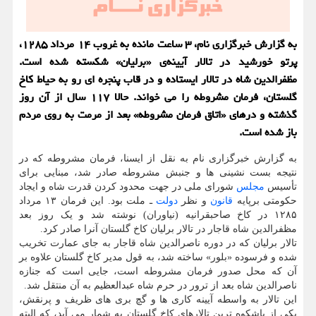
به گزارش خبرگزاری نام، ۳ ساعت مانده به غروب ۱۴ مرداد ۱۲۸۵،
پرتو خورشید در تالار آیینه‌ی «برلیان» شکسته شده است.
مظفرالدین شاه در تالار ایستاده و در قاب پنجره ای رو به حیاط کاخ
گلستان، فرمان مشروطه را می خواند. حالا ۱۱۷ سال از آن روز
گذشته و درهای «اتاق فرمان مشروطه» بعد از مرمت به روی مردم
باز شده است.
به گزارش خبرگزاری نام به نقل از ایسنا، فرمان مشروطه که در
نتیجه بست نشینی ها و جنبش مشروطه صادر شد، مبنایی برای
تأسیس
مجلس
شورای ملی در جهت محدود کردن قدرت شاه و ایجاد
حکومتی برپایه
قانون
و نظر
دولت
ـ ملت بود. این فرمان ۱۳ مرداد
۱۲۸۵ در کاخ صاحبقرانیه (نیاوران) نوشته شد و یک روز بعد
مظفرالدین شاه قاجار در تالار برلیان کاخ گلستان آنرا صادر کرد.
تالار برلیان که در دوره ناصرالدین شاه قاجار به جای عمارت تخریب
شده و فرسوده «بلور» ساخته شد، به قول مدیر کاخ گلستان علاوه بر
آن که محل صدور فرمان مشروطه است، جایی است که جنازه
ناصرالدین شاه بعد از ترور در حرم شاه عبدالعظیم به آن منتقل شد.
این تالار به واسطه آیینه کاری ها و گچ بری های ظریف و پرنقش،
یکی از باشکوه ترین تالارهای کاخ گلستان به شمار می آید، که البته