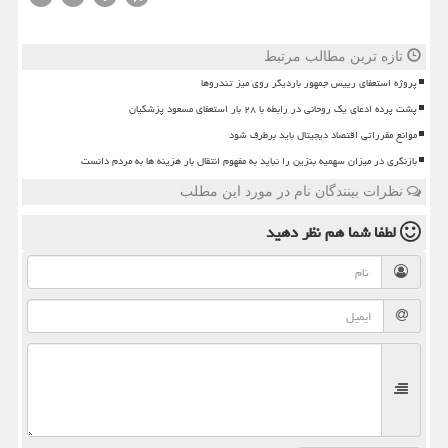
تازه ترین مطالب مرتبط
پروژه استعفای رییس جمهور باردیگر روی میز تندروها
پشت پرده ادعای یک روحانی در رابطه با ۲۸ بار استعفای مسعود پزشکیان
موانع مقرراتی اقتصاد دیجیتال باید برطرف شود
بازنگری در میزان سهمیه بنزین را نباید به مفهوم انتقال بار هزینه ها به مردم دانست
نظرات بینندگان نام در مورد این مطلب
لطفا شما هم
نظر دهید