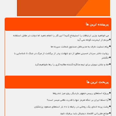
پربیننده ترین ها
می خواهید وزیر ارتباطات را استیضاح کنید؟ این کار را انجام دهید اما دولت در مقابل استفاده
مردم از اینترنت کوتاه نمی آید
پیام تسلیت عارف به مدیرعامل صندوق ضمانت سپرده ها
روایت دختر سردار حسینی مطلق از دو شهادت پدر از برگشت از مرگ در جنگ تا شناسایی با
انگشتر
خط و نشان نبویان برای تیم مذاکره کننده مطالبه گری را رها نخواهیم کرد
پربحث ترین ها
پروژه استعفای رییس جمهور باردیگر روی میز تندروها
آیا تسلط ایران بر تنگه هرمز تنها با قدرت نظامی میسر است؟
پشت پرده ادعای یک روحانی در رابطه با ۲۸ بار استعفای مسعود پزشکیان
موانع مقرراتی اقتصاد دیجیتال باید برطرف شود