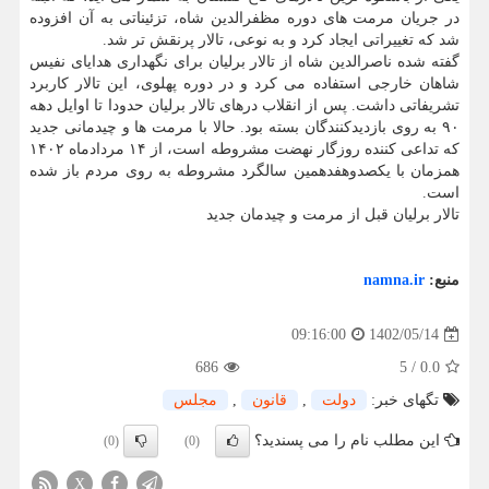
در جریان مرمت های دوره مظفرالدین شاه، تزئیناتی به آن افزوده
شد که تغییراتی ایجاد کرد و به نوعی، تالار پرنقش تر شد.
گفته شده ناصرالدین شاه از تالار برلیان برای نگهداری هدایای نفیس
شاهان خارجی استفاده می کرد و در دوره پهلوی، این تالار کاربرد
تشریفاتی داشت. پس از انقلاب درهای تالار برلیان حدودا تا اوایل دهه
۹۰ به روی بازدیدکنندگان بسته بود. حالا با مرمت ها و چیدمانی جدید
که تداعی کننده روزگار نهضت مشروطه است، از ۱۴ مردادماه ۱۴۰۲
همزمان با یکصدوهفدهمین سالگرد مشروطه به روی مردم باز شده
است.
تالار برلیان قبل از مرمت و چیدمان جدید
منبع:
namna.ir
1402/05/14
09:16:00
686
5
/
0.0
تگهای خبر:
دولت
,
قانون
,
مجلس
این مطلب نام را می پسندید؟
(0)
(0)
X