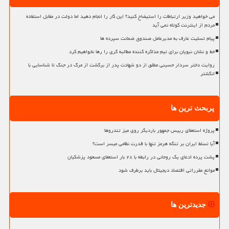
می خواهید وزیر ارتباطات را استیضاح کنید؟ این کار را انجام دهید اما دولت در مقابل استفاده
مردم از اینترنت کوتاه نمی آید
پیام تسلیت عارف به مدیرعامل صندوق ضمانت سپرده ها
خط و نشان نبویان برای تیم مذاکره کننده مطالبه گری را رها نخواهیم کرد
روایت دختر سردار حسینی مطلق از دو شهادت پدر از برگشت از مرگ در جنگ تا شناسایی با
انگشتر
پربحث ترین ها
پروژه استعفای رییس جمهور باردیگر روی میز تندروها
آیا تسلط ایران بر تنگه هرمز تنها با قدرت نظامی میسر است؟
پشت پرده ادعای یک روحانی در رابطه با ۲۸ بار استعفای مسعود پزشکیان
موانع مقرراتی اقتصاد دیجیتال باید برطرف شود
جدیدترین ها