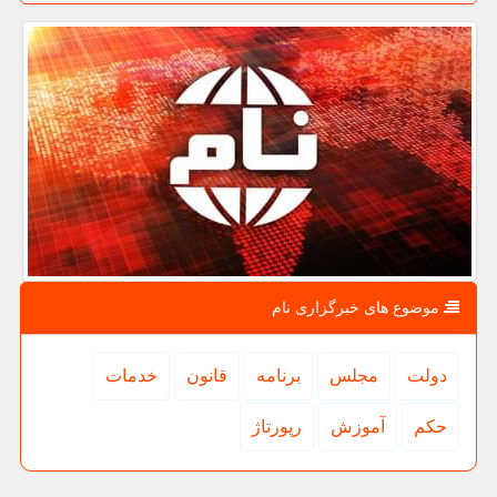
موضوع های خبرگزاری نام
دولت
مجلس
برنامه
قانون
خدمات
حكم
آموزش
رپورتاژ