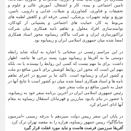
تامین اجتماعی و بیمه، کار و اشتغال، آموزش عالی و علوم و
تحقیقات و فناوری، کشاورزی و شیلات، غذایی و دارویی، تامین،
توزیع و تولید تجهیزات پزشکی، ایمنی حرفه ای و کاهش لطمه های
مربوط به کار، حمایت های اجتماعی و پشتیبانی از کودکان،
توانمندسازی افراد معلول و تفاهم نامه همکاری میان شرکت
تراکتورسازی ایران و شرکت ماگای زیمبابوه محور اسناد همکاری
امضا شده میان جمهوری اسلامی ایران و زیمبابوه بود.
در این مراسم رئیسی در سخنانی با اشاره به اینکه شاید رابطه
دوستی ما به آفریقا و زیمبابوه مورد پسند برخی ها نباشد، اظهار
داشت: برای ما مهم نیست که کسی این روابط را بپسندند یا نه، بلکه
مهم این است که محور این روابط کوشش برای تامین منافع دو ملت
و کشور ایران و زیمبابوه است. تاکید ما بر تسریع در اجرای تفاهم
نامه ها و اسناد همکاری امضا شده میان دو کشور است تا نتایج آنها در
عمل به تامین منافع دو ملت منجر شود.
رئیس جمهوری اسلامی ایران در آخرین برنامه سفر خود به زیمبابوه،
با حضور در بنای یادبود مبارزین و قهرمانان استقلال زیمباوه به مقام
آنها ادای احترام کرد.
در پایان این سفر رییس دولت سیزدهم با بدرقه رسمی «امرسون
منانگاگوا» رییس جمهور زیمباوه، هراره را به مقصد تهران ترک کرد.
آفریقا سرزمین فرصت هاست و نباید مورد غفلت قرار گیرد