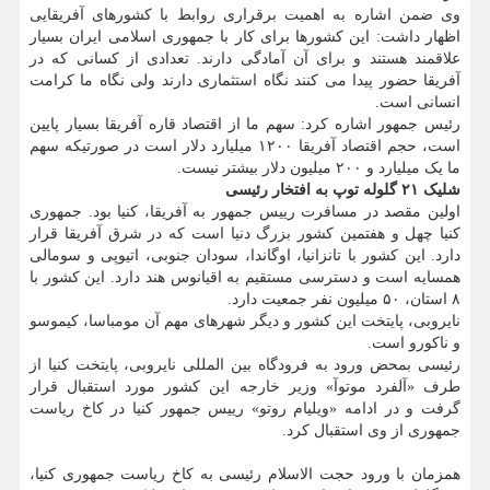
وی ضمن اشاره به اهمیت برقراری روابط با کشورهای آفریقایی
اظهار داشت: این کشورها برای کار با جمهوری اسلامی ایران بسیار
علاقمند هستند و برای آن آمادگی دارند. تعدادی از کسانی که در
آفریقا حضور پیدا می کنند نگاه استثماری دارند ولی نگاه ما کرامت
انسانی است.
رئیس جمهور اشاره کرد: سهم ما از اقتصاد قاره آفریقا بسیار پایین
است، حجم اقتصاد آفریقا ۱۲۰۰ میلیارد دلار است در صورتیکه سهم
ما یک میلیارد و ۲۰۰ میلیون دلار بیشتر نیست.
شلیک
۲۱
گلوله توپ به افتخار رئیسی
اولین مقصد در مسافرت رییس جمهور به آفریقا، کنیا بود. جمهوری
کنیا چهل و هفتمین کشور بزرگ دنیا است که در شرق آفریقا قرار
دارد. این کشور با تانزانیا، اوگاندا، سودان جنوبی، اتیوپی و سومالی
همسایه است و دسترسی مستقیم به اقیانوس هند دارد. این کشور با
۸ استان، ۵۰ میلیون نفر جمعیت دارد.
نایروبی، پایتخت این کشور و دیگر شهرهای مهم آن مومباسا، کیموسو
و ناکورو است.
رئیسی بمحض ورود به فرودگاه بین المللی نایروبی، پایتخت کنیا از
طرف «آلفرد موتوآ» وزیر خارجه این کشور مورد استقبال قرار
گرفت و در ادامه «ویلیام روتو» رییس جمهور کنیا در کاخ ریاست
جمهوری از وی استقبال کرد.
همزمان با ورود حجت الاسلام رئیسی به کاخ ریاست جمهوری کنیا،