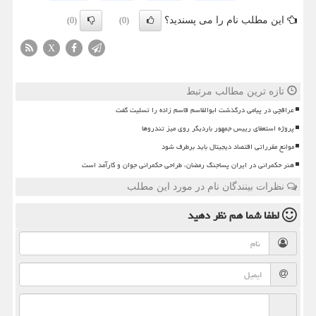
این مطلب نام را می پسندید؟
(0)
(0)
X
تازه ترین مطالب مرتبط
عراقچی در پیامی درگذشت ابوالقاسم قاسم زاده را تسلیت گفت
پروژه استعفای رییس جمهور باردیگر روی میز تندروها
موانع مقرراتی اقتصاد دیجیتال باید برطرف شود
هنر حکمرانی در ایران پساجنگ رمضان، طراحی حکمرانی جوان و کارآمد است
نظرات بینندگان نام در مورد این مطلب
لطفا شما هم
نظر دهید