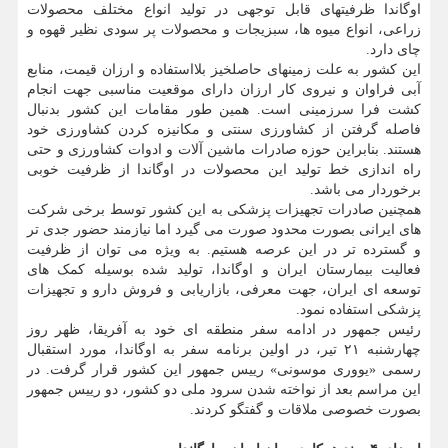
اوگاندا ظرفیتهای قابل توجهی در تولید انواع مختلف محصولات
زراعی، انواع میوه ها، سبزیجات و محصولات پر سودی نظیر قهوه و
چای دارد.
این کشور به علت زمینهای حاصلخیز بلااستفاده و ارزان قیمت، منابع
آبی فراوان و نیروی کار ارزان دارای موقعیت مناسبی جهت انجام
کشت فرا سرزمینی است. همین طور مقامات این کشور بدنبال
فاصله گرفتن از کشاورزی سنتی و مکانیزه کردن کشاورزی خود
هستند. بنابراین حوزه صادرات ماشین آلات و ادوات کشاورزی و حتی
راه اندازی خط تولید این محصولات در اوگاندا از ظرفیت خوبی
برخوردار می باشد.
همچنین صادرات تجهیزات پزشکی به این کشور توسط برخی شرکت
های ایرانی بصورت محدود صورت می گیرد اما نیازمند حضور جدی تر
و گسترده تر در این عرصه هستیم. به ویژه می توان از ظرفیت
فعالیت بیمارستان ایران و اوگاندا، تولید شده بوسیله کمک های
توسعه ای ایران، جهت معرفی، بازاریابی و فروش دارو و تجهیزات
پزشکی استفاده نمود.
رئیس جمهور در ادامه سفر منطقه ای خود به آفریقا، ظهر روز
چهارشنبه ۲۱ تیر، در اولین برنامه سفر به اوگاندا، مورد استقبال
رسمی «یووری موسونی» رییس جمهور این کشور قرار گرفت. در
این مراسم بعد از نواخته شدن سرود ملی دو کشور، دو رییس جمهور
بصورت خصوصی ملاقات و گفتگو کردند.