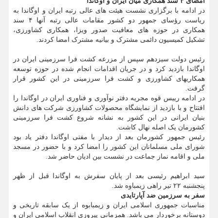
امضای ۴ سند همکاری میان ایران و اوگاندا
در ادامه با برگزاری نشست هیئت های عالی رتبه ایران و اوگاندا به
ریاست رؤسای جمهور دو کشور مقامات عالی رتبه آنها ۴ سند
همکاری در حوزه های معافیت صدور ویزا، همکاری کشاورزی،
تشکیل کمیسیون دائمی مشترک و بیانیه مشترک امضا کردند.
رئیس دولت سیزدهم سپس از مزرعه کشت فرا سرزمینی ایران در
اوگاندا بازدید کرد و در جریان اقدامات انجام شده در حوزه توسعه
همکاریهای کشاورزی و کشت فرا سرزمینی در این کشور قرار
گرفت.
در ادامه رییس قوه مجریه دفتر نوآوری و فناوری ایران در اوگاندا را
افتتاح و با بازدید از نمایشگاه محصولات کشاورزی شرکت های دانش
بنیان ایرانی در این کشور به نشانه شروع کشت فرا سرزمینی
کشورمان یک اصله نهال کاشت.
رئیس جمهور کشورمان بعد از دیدار با مفتی اوگاندا دفتر یاد بود
شورای ملی مسلمانان این کشور را امضا کرد و با حضور در مسجد
ملی و اقامه نماز جماعت در نشست بین ادیان حاضر شد.
سید ابراهیم رئیسی بعد از پایان سفرش به اوگاندا قبل از ظهر
پنجشنبه ۲۲ تیر راهی زیمباوه شد.
سفر به سرزمین ضد آپارتایدی
مناسبات جمهوری اسلامی ایران و زیمبابوه از یک سابقه تاریخی و
دوستانه برخوردار می باشد. همزمانی پیروزی انقلاب اسلامی ایران و