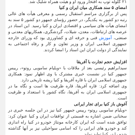
۲۱ گلوله توپ به افتخار ورود او و هیئت همراه شلیک شد.
امضای
۵
سند همکاری میان ایران و کنیا
پس از برگزاری مراسم استقبال رسمی و معرفی هیأت های عالی
رتبه دو کشور به یکدیگر، در حضور رؤسای جمهور دو کشور ۵ سند به
امضای هیأت های سیاسی و اقتصادی ایران و کنیا رسید. این اسناد در
عرصه های ارتباطات، معدن، شیلات، گردشگری، همکاریهای معدنی و
صنعتی،
آموزش
فنی و حرفه ای و کشاورزی بود که وزرای خارجه
جمهوری اسلامی ایران و وزیر تعاون و کار و رفاه اجتماعی به
نمایندگی از دولت ایران این اسناد را امضا کردند.
افزایش حجم تجارت با آفریقا
سیدابراهیم رئیسی بعد از ملاقات با «ویلیام سامویی روتو»، رییس
جمهور کنیا در نشست خبری مشترک با وی اظهار نمود: همکاری
جمهوری اسلامی ایران با قاره آفریقا و کنیا ریشه تاریخی دارد.
وی اضافه کرد: قاره آفریقا، قاره ظرفیت ها است و نگاه ما در
جمهوری اسلامی ایران به آفریقا، نگاه کشور با استعداد و ظرفیت
است.
آغوش باز کنیا برای تجار ایرانی
«ویلیام سامویی روتو» رییس جمهور کنیا نیز در این جلسه خبری در
سخنانی ضمن اشاره به قسمتی از توافقات ایران و کنیا عنوان کرد:
توافق شده است که ایران کارخانه مونتاژ خودرو در کنیا راه اندازی
کند و خودرو های ایرانی را که اسامی سواحیلی نیز بر آنها گذاشته
شده را در کنیا تولید نماید.