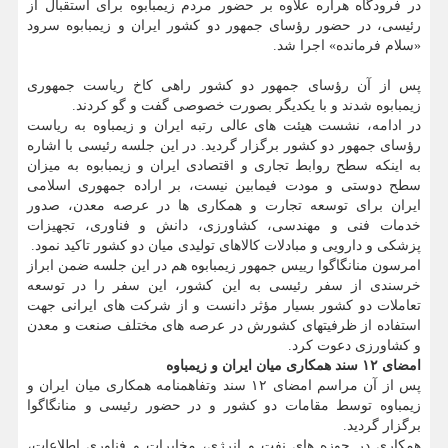
در فرودگاه هراره علاوه بر حضور مردم زیمبابوه برای استقبال از
رئیسی، در حضور رؤسای جمهور دو کشور ایران و زیمبابوه سرود
«سلام فرمانده» اجرا شد.
پس از آن رؤسای جمهور دو کشور راهی کاخ ریاست جمهوری
زیمبابوه شدند و با یکدیگر بصورت خصوصی گفت و گو کردند.
در ادامه، نشست هیئت های عالی رتبه ایران و زیمباوه به ریاست
رؤسای جمهور دو کشور برگزار گردید. در این جلسه رئیسی با اشاره
به اینکه سطح روابط تجاری و اقتصادی ایران و زیمبابوه به میزان
سطح دوستی و مودت فیمابین نیست، بر اراده جمهوری اسلامی
ایران برای توسعه تجارت و همکاری ها در عرصه معدن، صدور
خدمات فنی و مهندسی، کشاورزی، دانش و فناوری، تجهیزات
پزشکی و دارویی و مبادلات کالاهای تولیدی میان دو کشور تاکید نمود.
امرسون منانگاگوا رییس جمهور زیمبابوه هم در این جلسه ضمن ابراز
خرسندی از سفر رئیسی به این کشور، این سفر را در توسعه
تعاملات دو کشور بسیار مؤثر دانست و از شرکت های ایرانی جهت
استفاده از ظرفیتهای کشورش در عرصه های مختلف صنعت و معدن
و کشاورزی دعوت کرد.
امضای ۱۲ سند همکاری میان ایران و زیمباوه
پس از آن مراسم امضای ۱۲ سند وتفاهمنامه همکاری میان ایران و
زیمباوه توسط مقامات دو کشور و در حضور رئیسی و منانگاگوا
برگزار گردید.
همکاری در حوزه های نفت و انرژی، مخابرات و فناوری اطلاعات،