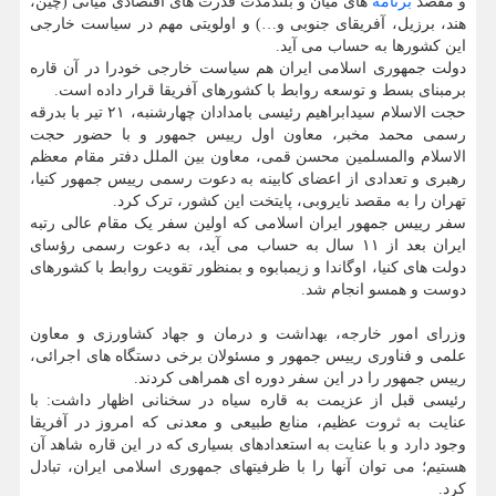
و مقصد
برنامه
های میان و بلندمدت قدرت های اقتصادی میانی (چین،
هند، برزیل، آفریقای جنوبی و…) و اولویتی مهم در سیاست خارجی
این کشورها به حساب می آید.
دولت جمهوری اسلامی ایران هم سیاست خارجی خودرا در آن قاره
برمبنای بسط و توسعه روابط با کشورهای آفریقا قرار داده است.
حجت الاسلام سیدابراهیم رئیسی بامدادان چهارشنبه، ۲۱ تیر با بدرقه
رسمی محمد مخبر، معاون اول رییس جمهور و با حضور حجت
الاسلام والمسلمین محسن قمی، معاون بین الملل دفتر مقام معظم
رهبری و تعدادی از اعضای کابینه به دعوت رسمی رییس جمهور کنیا،
تهران را به مقصد نایروبی، پایتخت این کشور، ترک کرد.
سفر رییس جمهور ایران اسلامی که اولین سفر یک مقام عالی رتبه
ایران بعد از ۱۱ سال به حساب می آید، به دعوت رسمی رؤسای
دولت های کنیا، اوگاندا و زیمبابوه و بمنظور تقویت روابط با کشورهای
دوست و همسو انجام شد.
وزرای امور خارجه، بهداشت و درمان و جهاد کشاورزی و معاون
علمی و فناوری رییس جمهور و مسئولان برخی دستگاه های اجرائی،
رییس جمهور را در این سفر دوره ای همراهی کردند.
رئیسی قبل از عزیمت به قاره سیاه در سخنانی اظهار داشت: با
عنایت به ثروت عظیم، منابع طبیعی و معدنی که امروز در آفریقا
وجود دارد و با عنایت به استعدادهای بسیاری که در این قاره شاهد آن
هستیم؛ می توان آنها را با ظرفیتهای جمهوری اسلامی ایران، تبادل
کرد.