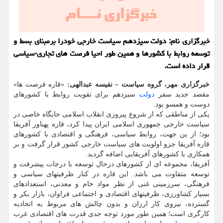
خبرگزاری نام: دولت سیزدهم سیاست خارجی خودرا برمبنای بسط و
توسعه روابط با کشورها و همین طور احیا فرصت های تجاری-سیاسی
قرار داده است.
خبرگزاری مهر، گروه سیاست – نفیسه عبدالهی:
«قاره فرصت ها»
مقصد جدید سفر
دولت
سیزدهم برای تقویت روابط با کشورهای
دوست و همسو بود.
یکی از مناطقی که از شروع پیروزی انقلاب اسلامی جایگاه خاصی در
سیاست خارجی جمهوری اسلامی ایران پیدا کرد، قاره پهناور آفریقا
بود؛ از ین جهت، روابط سیاسی، فرهنگی و اقتصادی با کشورهای
قاره آفریقا جزو اولویت های سیاست خارجی کشور قرار گرفت و بر
همکاری با کشورهای آفریقایی اضافه گردید.
آفریقا، مجموعه ای از کشورهای درحال توسعه با درجات پیشرفت و
توسعه متفاوت می باشد. این قاره در کنار ظرفیتهای سیاسی و
فرهنگی، سرزمینی غنی از نظر مواد خام و معدنی، استعدادهای
بسیار کشاورزی، ظرفیتهای اقتصادی و اجتماعی فراوان، بازار بکر و
گسترده، نیروی کار ارزان و بدون چالش های مربوط به اتحادیه
کارگری است؛ همین طور مورد توجه جدی قدرت های اقتصادی غرب