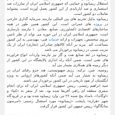
استقلال زیمبابوه و حمایتی که جمهوری اسلامی ایران از مبارزات ضد
استعماری و ضد آپارتایدی از این کشور بعمل آورده است، پشتوانه
تعاملات دو کشور است.
زیمبابوه بدلیل تحریم های بین المللی نیازمند سرمایه گذاری خارجی
در
پروژه
های عمرانی است. این کشور همین طور در همه
ساختارهای اقتصادی (کشاورزی، صنایع، معادن…) نیازمند بازسازی
است. جمهوری اسلامی ایران در این حوزه می تواند از نظر تامین
نیروی متخصص، تجهیزات و ارائه
خدمات
فنی- مهندسی به این کشور
مساعدت کند. مزید بر آنکه کالاهای صادراتی (تجاری) ایران از یک
مزیت نسبی در زیمبابوه برخوردار می باشد.
زیمبابوه در بُعد صنایع نفت و گاز نیز نیازمند واردات انواع فراورده
های نفتی است، ضمن آنکه راه اندازی پالایشگاه در این کشور از
دیگر زمینه های همکاری بشمار می آید.
روسیه، چین، ترکیه، رژیم صهیونیستی، هند جزو رقبای ایران در
زیمباوه به شمار می آیند ضمن آنکه کشورهای اروپایی به ویژه
انگلستان از نفوذ تاریخی در این کشور برخوردار می باشند.
سید ابراهیم رئیسی، رییس جمهوری اسلامی ایران که برای انجام
سفری منطقه ای راهی آفریقا شده بود، بعد از سفر به «کنیا» و
«اوگاندا»، بامداد پنج شنبه ۲۲ تیر، وارد زیمباوه شده بود و در فرودگاه
شهر «هراره» پایتخت «زیمبابوه» مورد استقبال رسمی «امرسون
منانگاگوا» رییس جمهور این کشور قرار گرفت.