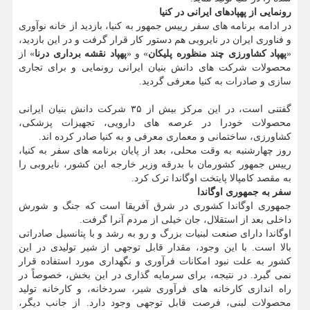
رونمایی از پهپادهای ایرانی در کنیا
در ادامه برنامه های سفر رییس جمهور به کنیا، بازدید از خانه نوآوری
و فناوری ایران در نایروبی هم دستور کار قرار گرفت و در این بازدید،
«
پهپاد کشاورزی چند منظوره پلیکان
» و «
پهپاد نقشه برداری درنا
» از
محصولات شرکت های دانش بنیان ایرانی رونمایی و برای تجاری
سازی و صادرات به کنیا معرفی گردید.
گفتنی است، در این مرکز بیش از ۳۵ شرکت دانش بنیان ایرانی
محصولات خودرا در عرصه های دارویی، تجهیزات پزشکی،
کشاورزی، ساختمانی و معماری معرفی و به کنیا صادر کرده اند.
روز چهارشنبه به وقت محلی، بعد از پایان برنامه های سفر به کنیا،
رییس جمهور کشورمان با بدرقه وزیر خارجه این کشور، نایروبی را
به مقصد کامپالا پایتخت اوگاندا ترک کرد.
سفر به جمهوری اوگاندا
جمهوری اوگاندا کشوری در شرق آفریقا است که جنگ و شورش
داخلی بعد از استقلال، جان خیلی از مردم آنرا گرفت.
اوگاندا دارای صنعت لبنیات بزرگ و رو به رشد و با پتانسیل صادراتی
بالا است. با این وجود، مقدار قابل توجهی از شیر تولیدی در این
کشور به علت نبود امکانات فرآوری و نگهداری مورد استفاده قرار
نمی گیرد. در نتیجه، برای سرمایه گذاری در این بخش، خصوصاً در
راه اندازی کارخانه های فرآوری شیر، سردخانه، و کارخانه تولید
محصولات لبنی، فرصت قابل توجهی وجود دارد. از جانب دیگر،