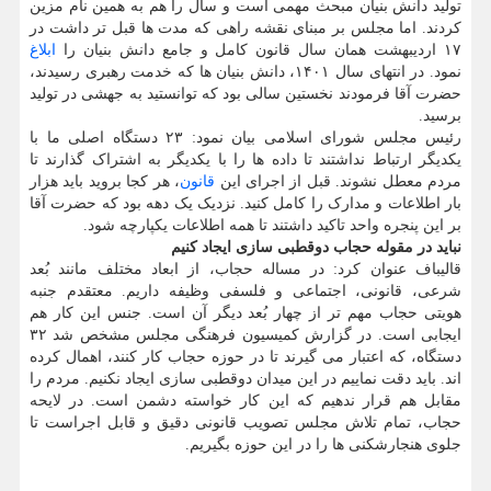
تولید دانش بنیان مبحث مهمی است و سال را هم به همین نام مزین
کردند. اما مجلس بر مبنای نقشه راهی که مدت ها قبل تر داشت در
۱۷ اردیبهشت همان سال قانون کامل و جامع دانش بنیان را
ابلاغ
نمود. در انتهای سال ۱۴۰۱، دانش بنیان ها که خدمت رهبری رسیدند،
حضرت آقا فرمودند نخستین سالی بود که توانستید به جهشی در تولید
برسید.
رئیس مجلس شورای اسلامی بیان نمود: ۲۳ دستگاه اصلی ما با
یکدیگر ارتباط نداشتند تا داده ها را با یکدیگر به اشتراک گذارند تا
مردم معطل نشوند. قبل از اجرای این
قانون
، هر کجا بروید باید هزار
بار اطلاعات و مدارک را کامل کنید. نزدیک یک دهه بود که حضرت آقا
بر این پنجره واحد تاکید داشتند تا همه اطلاعات یکپارچه شود.
نباید در مقوله حجاب دوقطبی سازی ایجاد کنیم
قالیباف عنوان کرد: در مساله حجاب، از ابعاد مختلف مانند بُعد
شرعی، قانونی، اجتماعی و فلسفی وظیفه داریم. معتقدم جنبه
هویتی حجاب مهم تر از چهار بُعد دیگر آن است. جنس این کار هم
ایجابی است. در گزارش کمیسیون فرهنگی مجلس مشخص شد ۳۲
دستگاه، که اعتبار می گیرند تا در حوزه حجاب کار کنند، اهمال کرده
اند. باید دقت نماییم در این میدان دوقطبی سازی ایجاد نکنیم. مردم را
مقابل هم قرار ندهیم که این کار خواسته دشمن است. در لایحه
حجاب، تمام تلاش مجلس تصویب قانونی دقیق و قابل اجراست تا
جلوی هنجارشکنی ها را در این حوزه بگیریم.