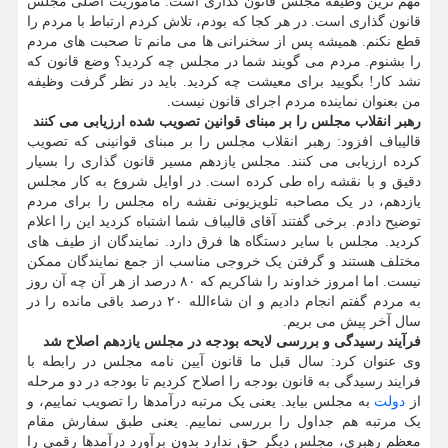
مهم ترین وظیفه مجلس قانون گذاری است. مأموریت اصلی مجلس
قانون گذاری است. در هر کجا که بودم، تلاش کردم ارتباط با مردم را
قطع نکنم. همیشه پس از سخنرانی ها می مانم تا صحبت های مردم
را بشنوم. مردم می گویند شما در مجلس چه کردید؟ وضع قانون که
نشد کار! بگویید برای معیشت چه کردید. باید در نظر گرفت وظیفه
من بعنوان نماینده مردم اجرای قانون نیست.
رهبر انقلاب مجلس را بر مبنای قوانین تصویب شده ارزیابی می کنند
قالیباف افزود: رهبر انقلاب مجلس را بر مبنای قوانینی که تصویب
کرده ارزیابی می کنند. مجلس یازدهم مسیر قانون گذاری را بسیار
دقیق و با نقشه راه طی کرده است. در اوایل شروع به کار مجلس
یازدهم، در یک مصاحبه تلویزیونی نقشه راه مجلس را برای مردم
توضیح دادم. برخی گفتند آقای قالیباف شما اشتباه کردید این را اعلام
کردید. مجلس با سایر دستگاه ها فرق دارد. نمایندگان از طیف های
مختلف هستند و گرفتن یک خروجی مناسب از جمع نمایندگان ممکن
نیست. اما امروز خداوند را شاکریم که ۸۰ درصد از هر آن چه آن روز
به مردم گفتم انجام دادیم و ان شاءالله ۲۰ درصد باقی مانده را در
سال آخر پیش می بریم.
فرآیند رسیدگی و بررسی لایحه بودجه در مجلس یازدهم اصلاح شد
وی عنوان کرد: سال قبل ما قانون آیین نامه مجلس در رابطه با
فرایند رسیدگی به قانون بودجه را اصلاح کردیم تا بودجه در دو مرحله
از
دولت
به مجلس بیاید. یعنی یک مرتبه درآمدها را تصویب نماییم، و
یک مرتبه هم جداول را بررسی نماییم. یعنی طبق سفارش مقام
معظم رهبری، مجلس دیگر حق ندارد بدون برآورد درآمدها رقمی را