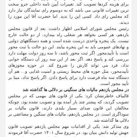
برای هزینه کردها تصویب کند. تغییرات آیین نامه داخلی جزو سخت
ترین تغییرات قانونی می باشد که به دوسوم رای نمایندگان نیاز دارد
که مجلس رای داد. کسی این را ندید. اما حضرت آقا این مورد را
دیدند.
رئیس مجلس شورای اسلامی اظهار داشت: بعد از قانون مجلس
یازدهم، هر کسی بخواهد هر شغلی راه بیندازد، از دو حالت خارج
نیست. یک پنجره واحدی درست شده است و همه دستگاههای دولتی
و نهادهای عمومی باید به این پنجره بیایند. این دو حالت یا ثبت محور
است یا تأییدمحور. اگر ثبت محور باشد، تا سه روز دولت مهلت دارد
بررسی کند و پاسخ دهد. اگر بعد از این سه روز آن دستگاه جوابی
نداد، فرد می تواند کارش را شروع کند. در حوزه مجوزهای
تأییدمحور، مثل حوزه های محیط زیستی و امنیت غذایی و… هم آن
دستگاه سه ماه فرصت دارد برای پاسخ دادن. اگر پاسخ نداد، مبنا بر
تأیید مجوز است.
در مجلس یازدهم مالیات های سنگینی بر دلالی ها گذاشته شد
قالیباف خاطرنشان کرد: یکی از قانون های مهمی که در مجلس
تصویب گردید، که پیشتر چند بار آمده بود و تصویب نشده بود، چونکه
مخالفان این قانون صدای بسیار بلندی دارند، قانون مالیات بر
سوداگری است. در مجلس یازدهم، مالیات های سنگین و مضاعفی بر
دلالی ها گذاشته شد.
وی متذکر شد: یکی از اقدامات مهم مجلس یازدهم تصویب قانون
جهش تولید دانش بنیان بود. در شروع سال ۱۴۰۱ حضرت آقا فرمودند