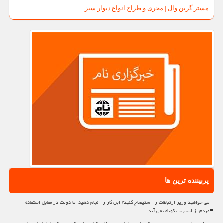
مستر گرین وال | مجری و طراح انواع دیوار سبز
پربیننده ترین ها
می خواهید وزیر ارتباطات را استیضاح کنید؟ این کار را انجام دهید اما دولت در مقابل استفاده
مردم از اینترنت کوتاه نمی آید