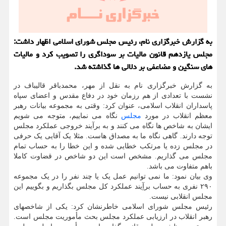
به گزارش خبرگزاری نام، رئیس مجلس شورای اسلامی اظهار داشت:
مجلس یازدهم قانون مالیات بر سوداگری را تصویب کرد و مالیات
های سنگین و مضاعفی بر دلالی ها گذاشته شد.
به گزارش خبرگزاری نام به نقل از مهر، محمدباقر قالیباف در
نشست با تعدادی از هم رزمان خود در دفاع مقدس و اعضای سپاه
پاسداران انقلاب اسلامی، عنوان کرد: وقتی به مجموعه بیانات رهبر
معظم انقلاب در مورد
مجلس
نگاه می نماییم، متوجه می شویم
ایشان به شاخص ها نگاه می کنند و به برآیند خروجی عملکرد مجلس
توجه دارند. گاهی نگاه ما به مصداق هاست. مثلا یک آقایی یک حرفی
در مجلس زده یا مرتکب خطایی شده و این خطا را به حساب تمام
مجلس می گذاریم. مشخص است این دو شاخص در قضاوت کاملا
باهم متفاوت می باشد.
وی بیان نمود: ما نمی توانیم عمل یک یا چند نفر را در یک مجموعه
۲۹۰ نفری به حساب برآِیند عملکرد کل مجلس بگذاریم و بگوییم این
مجلس انقلابی نیست.
رئیس مجلس شورای اسلامی خاطرنشان کرد: یکی از شاخصهای
رهبر انقلاب در ارزیابی عملکرد مجلس بحث مأموریت مجلس است.