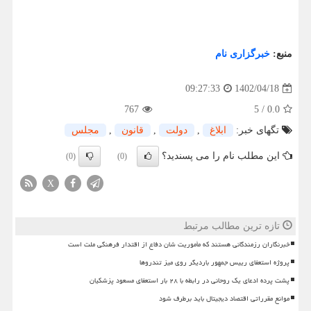
منبع:
خبرگزاری نام
1402/04/18
09:27:33
767
5
/
0.0
تگهای خبر:
ابلاغ
,
دولت
,
قانون
,
مجلس
این مطلب نام را می پسندید؟
(0)
(0)
X
تازه ترین مطالب مرتبط
خبرنگاران رزمندگانی هستند که مأموریت شان دفاع از اقتدار فرهنگی ملت است
پروژه استعفای رییس جمهور باردیگر روی میز تندروها
پشت پرده ادعای یک روحانی در رابطه با ۲۸ بار استعفای مسعود پزشکیان
موانع مقرراتی اقتصاد دیجیتال باید برطرف شود