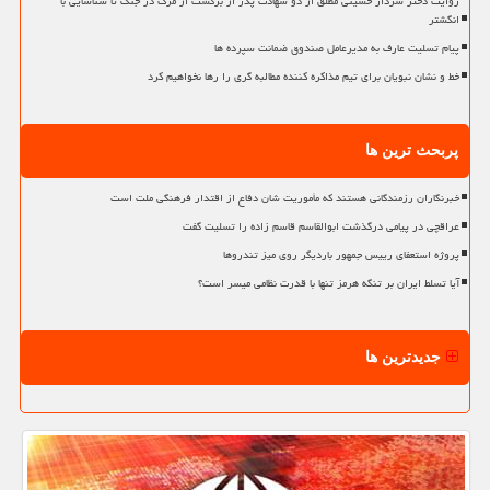
روایت دختر سردار حسینی مطلق از دو شهادت پدر از برگشت از مرگ در جنگ تا شناسایی با
انگشتر
پیام تسلیت عارف به مدیرعامل صندوق ضمانت سپرده ها
خط و نشان نبویان برای تیم مذاکره کننده مطالبه گری را رها نخواهیم کرد
پربحث ترین ها
خبرنگاران رزمندگانی هستند که مأموریت شان دفاع از اقتدار فرهنگی ملت است
عراقچی در پیامی درگذشت ابوالقاسم قاسم زاده را تسلیت گفت
پروژه استعفای رییس جمهور باردیگر روی میز تندروها
آیا تسلط ایران بر تنگه هرمز تنها با قدرت نظامی میسر است؟
جدیدترین ها