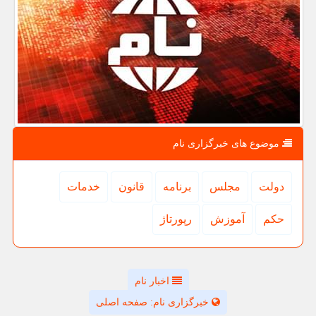
موضوع های خبرگزاری نام
دولت
مجلس
برنامه
قانون
خدمات
حكم
آموزش
رپورتاژ
اخبار نام
خبرگزاری نام: صفحه اصلی